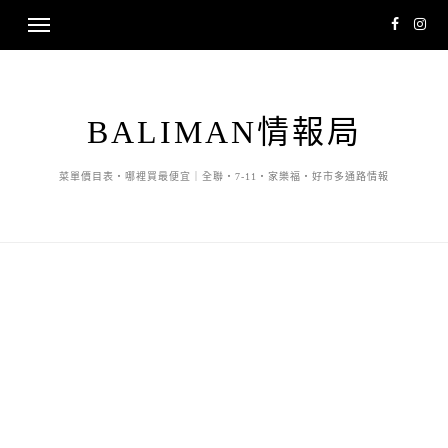
BALIMAN情報局
菜單價目表・哪裡買最便宜｜全聯・7-11・家樂福・好市多通路情報