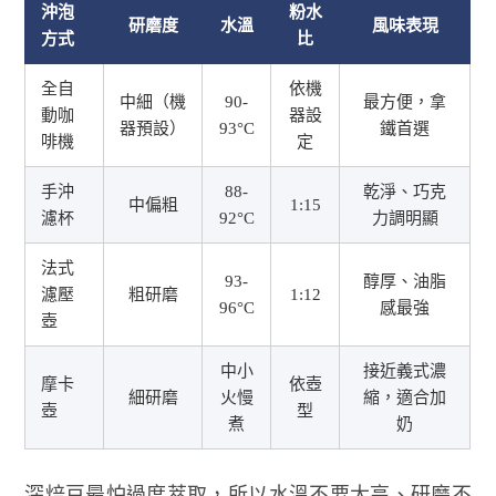
沖泡
粉水
研磨度
水溫
風味表現
方式
比
全自
依機
中細（機
90-
最方便，拿
動咖
器設
器預設）
93°C
鐵首選
啡機
定
手沖
88-
乾淨、巧克
中偏粗
1:15
濾杯
92°C
力調明顯
法式
93-
醇厚、油脂
濾壓
粗研磨
1:12
96°C
感最強
壺
中小
接近義式濃
摩卡
依壺
細研磨
火慢
縮，適合加
壺
型
煮
奶
深焙豆最怕過度萃取，所以水溫不要太高、研磨不