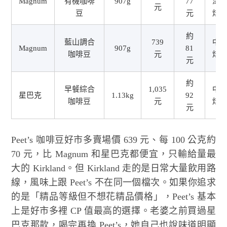
Magnum
有機咖啡
907g
77
深
元
豆
元
焙
約
藍山調合
739
中
Magnum
907g
81
咖啡豆
元
焙
元
約
早餐綜合
1,035
中
星巴克
1.13kg
92
咖啡豆
元
焙
元
Peet’s 咖啡豆好市多賣場價 639 元、每 100 公克約
70 元，比 Magnum 和星巴克都便宜，只輸給量最
大的 Kirkland。但 Kirkland 走的是日常大量飲用路
線，風味上跟 Peet’s 不在同一個檔次。如果你追求
的是「精品等級但不想花精品價格」，Peet’s 基本
上是好市多裡 CP 值最高的選擇。老婆之前買過星
巴克那款，喝完再換 Peet’s，她自己也說味道明顯