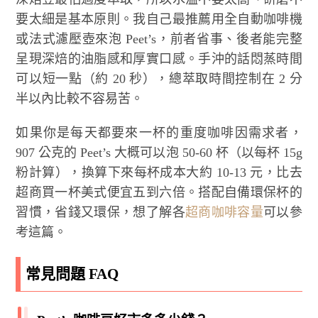
要太細是基本原則。我自己最推薦用全自動咖啡機
或法式濾壓壺來泡 Peet’s，前者省事、後者能完整
呈現深焙的油脂感和厚實口感。手沖的話悶蒸時間
可以短一點（約 20 秒），總萃取時間控制在 2 分
半以內比較不容易苦。
如果你是每天都要來一杯的重度咖啡因需求者，
907 公克的 Peet’s 大概可以泡 50-60 杯（以每杯 15g
粉計算），換算下來每杯成本大約 10-13 元，比去
超商買一杯美式便宜五到六倍。搭配自備環保杯的
習慣，省錢又環保，想了解各
超商咖啡容量
可以參
考這篇。
常見問題 FAQ