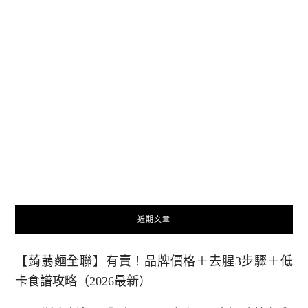
近期文章
【蒟蒻麵全聯】有賣！品牌價格＋去腥3步驟＋低
卡食譜攻略（2026最新）