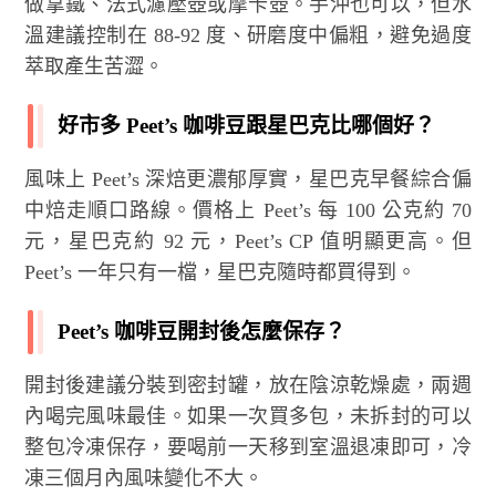
做拿鐵、法式濾壓壺或摩卡壺。手沖也可以，但水
溫建議控制在 88-92 度、研磨度中偏粗，避免過度
萃取產生苦澀。
好市多 Peet’s 咖啡豆跟星巴克比哪個好？
風味上 Peet’s 深焙更濃郁厚實，星巴克早餐綜合偏
中焙走順口路線。價格上 Peet’s 每 100 公克約 70
元，星巴克約 92 元，Peet’s CP 值明顯更高。但
Peet’s 一年只有一檔，星巴克隨時都買得到。
Peet’s 咖啡豆開封後怎麼保存？
開封後建議分裝到密封罐，放在陰涼乾燥處，兩週
內喝完風味最佳。如果一次買多包，未拆封的可以
整包冷凍保存，要喝前一天移到室溫退凍即可，冷
凍三個月內風味變化不大。