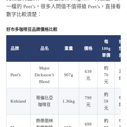
一檔的 Peet’s。很多人問值不值得搶 Peet’s，直接看
數字比較清楚：
好市多咖啡豆品牌價格比較
每
烘
品牌
品名
重量
價格
100g
焙
單價
度
Major
約
639
深
Peet’s
Dickason’s
907g
70
元
焙
Blend
元
約
哥倫比亞
799
中
Kirkland
1.36kg
59
咖啡豆
元
焙
元
熱帶雨林
約
中
699