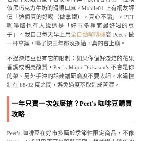
似黑巧克力牛奶的滑順口感。Mobile01 上有網友評
價「這個真的好喝（做拿鐵），真心不騙」，PTT
咖啡版也有人說這是「好市多裡面最好喝的豆
子」。我自己每天早上用
全自動咖啡機
磨 Peet’s 做
一杯拿鐵，喝了快三年都沒換過，真的會上癮。
不過深焙豆也有它的限制：如果你偏好淺焙的花果
香調或明亮酸質，Peet’s Major Dickason’s 不會是你
的菜。另外手沖的話建議研磨度不要太細，水溫控
制在 88-92 度之間，避免過度萃取造成苦澀。
一年只賣一次怎麼搶？Peet’s 咖啡豆購買
攻略
Peet’s 咖啡豆在好市多屬於季節性限定商品，不像