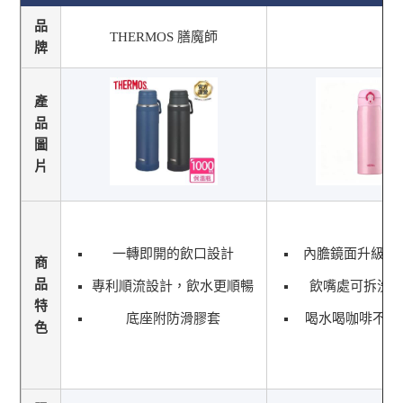
品
THERMOS 膳魔師
牌
產
品
圖
片
一轉即開的飲口設計
內膽鏡面升級 
商
品
專利順流設計，飲水更順暢
飲嘴處可拆洗 
特
底座附防滑膠套
喝水喝咖啡不怕
色