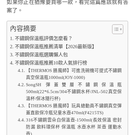
如果你正在猶豫要買哪一款，看完這篇應該就有答
案了。
內容摘要
不鏽鋼保溫瓶評價怎麼看？
不鏽鋼保溫瓶推薦清單【2026最新版】
不鏽鋼保溫瓶選購懶人包
不鏽鋼保溫瓶推薦10款人氣排行榜
【THERMOS 膳魔師】可進洗碗機可提式不鏽鋼
真空保溫瓶1000ml(JOY-1000)
SongSH 彈蓋雙層不鏽鋼保溫瓶
500ml(22*6.5cm/304不鏽鋼水杯/JNL-502真空保
溫杯/保冰隨行杯)
【THERMOS 膳魔師】玩具總動員不鏽鋼真空彈
蓋直飲保冷瓶兒童水壺470ml(F4215TS)
316不鏽鋼雲朵白保溫壺-1500ml(長效保溫 密封
防漏 飲料環保杯 保溫瓶 水壺水杯 茶壺 運動水
壺)