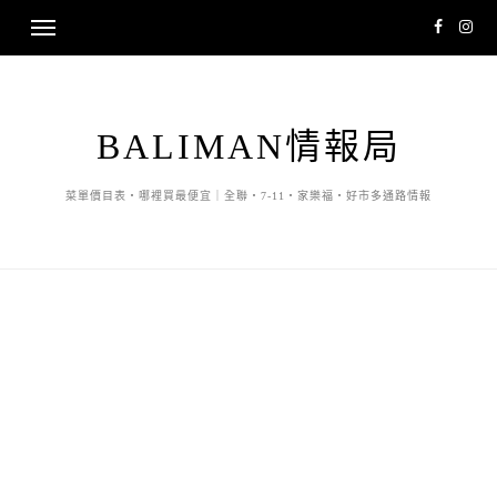
BALIMAN情報局
菜單價目表・哪裡買最便宜｜全聯・7-11・家樂福・好市多通路情報