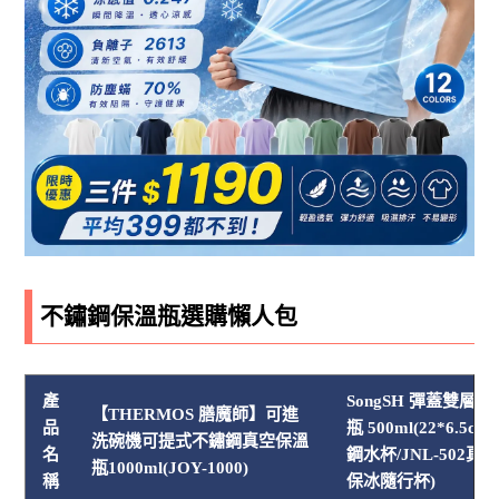
不鏽鋼保溫瓶選購懶人包
產
SongSH 彈蓋雙層
【THERMOS 膳魔師】可進
品
瓶 500ml(22*6.5cm
洗碗機可提式不鏽鋼真空保溫
名
鋼水杯/JNL-502真
瓶1000ml(JOY-1000)
稱
保冰隨行杯)