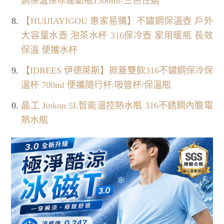
鋼保溫保冰運動瓶1300ml-三色任選
【HUIJIAYIGOU 惠家易購】不鏽鋼保溫壺 戶外
大容量水壺 泡茶水杯 316保冷壺 家用暖瓶 長效
保溫 便攜水杯
【IDREES 伊德萊斯】掀蓋雙飲316不鏽鋼保冷保
溫杯 700ml 便攜隨行杯/吸管杯/保溫瓶
晶工 Jinkon 5L智能溫控熱水瓶 316不銹鋼內膽電
熱水瓶