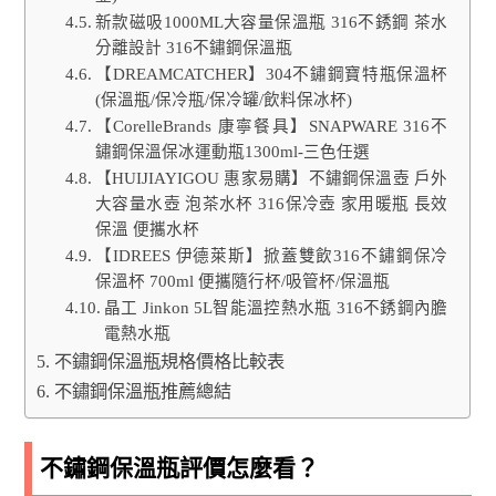
新款磁吸1000ML大容量保溫瓶 316不銹鋼 茶水
分離設計 316不鏽鋼保溫瓶
【DREAMCATCHER】304不鏽鋼寶特瓶保溫杯
(保溫瓶/保冷瓶/保冷罐/飲料保冰杯)
【CorelleBrands 康寧餐具】SNAPWARE 316不
鏽鋼保溫保冰運動瓶1300ml-三色任選
【HUIJIAYIGOU 惠家易購】不鏽鋼保溫壺 戶外
大容量水壺 泡茶水杯 316保冷壺 家用暖瓶 長效
保溫 便攜水杯
【IDREES 伊德萊斯】掀蓋雙飲316不鏽鋼保冷
保溫杯 700ml 便攜隨行杯/吸管杯/保溫瓶
晶工 Jinkon 5L智能溫控熱水瓶 316不銹鋼內膽
電熱水瓶
不鏽鋼保溫瓶規格價格比較表
不鏽鋼保溫瓶推薦總結
不鏽鋼保溫瓶評價怎麼看？