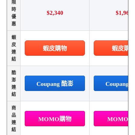
限
時
$2,340
$1,960
優
惠
蝦
皮
蝦皮購物
蝦皮購
連
結
酷
澎
Coupang 酷澎
Coupang
連
結
商
品
MOMO購物
MOMO
連
結