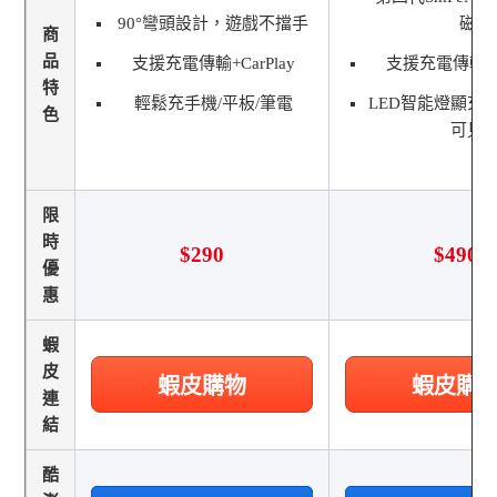
90°彎頭設計，遊戲不擋手
磁
商
品
支援充電傳輸+CarPlay
支援充電傳輸+Ca
特
輕鬆充手機/平板/筆電
LED智能燈顯充
色
可見
限
時
$290
$490
優
惠
蝦
皮
蝦皮購物
蝦皮購
連
結
酷