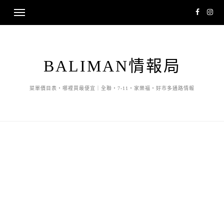
BALIMAN情報局
菜單價目表・哪裡買最便宜｜全聯・7-11・家樂福・好市多通路情報