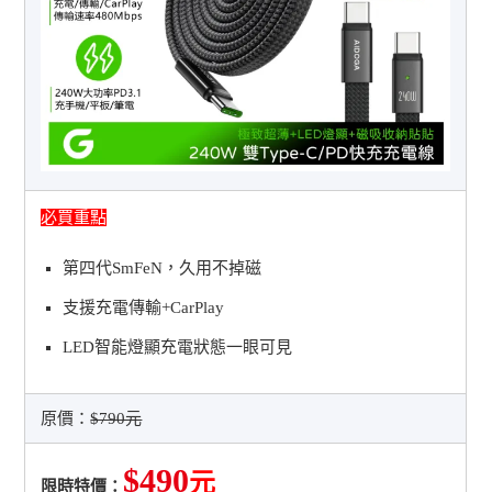
必買重點
第四代SmFeN，久用不掉磁
支援充電傳輸+CarPlay
LED智能燈顯充電狀態一眼可見
原價：
$790元
$490
元
限時特價：