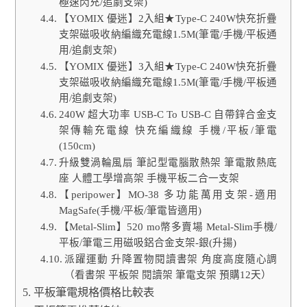
極速閃充/追劇支架)
【YOMIX 優迷】2入組★Type-C 240W快充折疊
支架磁吸收納編織充電線1.5M(筆電/手機/平板通
用/追劇支架)
【YOMIX 優迷】3入組★Type-C 240W快充折疊
支架磁吸收納編織充電線1.5M(筆電/手機/平板通
用/追劇支架)
240W 超大功率 USB-C To USB-C 自帶鋅合金支
架傳輸充電線 快充編織線 手機/平板/筆電
(150cm)
升級雙渦輪風扇 筆記型電腦散熱架 筆電散熱底
座 人體工學增高架 手機平板二合一支架
【peripower】MO-38 多功能萬用支架-適用
MagSafe(手機/平板/筆電皆適用)
【Metal-Slim】520 mo幣多賣場 Metal-Slim手機/
平板/筆電三用磁吸鋁合金支架-銀(升揚)
派躍運動 升降置物閱讀書架 角度高度隨心調
（看書架 平板架 閱讀架 筆電支架 預購12天）
平板筆電規格價格比較表