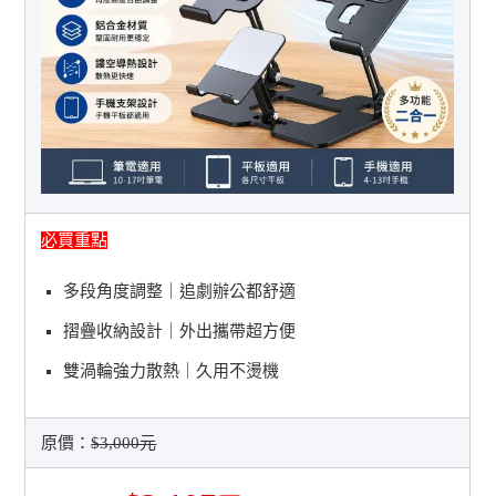
必買重點
多段角度調整｜追劇辦公都舒適
摺疊收納設計｜外出攜帶超方便
雙渦輪強力散熱｜久用不燙機
原價：
$3,000元