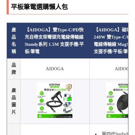
平板筆電選購懶人包
產
【AIDOGA】雙Type-C/PD快
【AIDOGA】磁吸
品
充自帶支架彎頭充電線傳輸線
240W 雙Type-C/P
名
Standy系列 1.5M 支援手機/平
電線傳輸線 MagSta
稱
板/筆電
支援手機/平板/筆電
品
AIDOGA
AIDOGA
牌
產
品
圖
片
第四代SmFeN