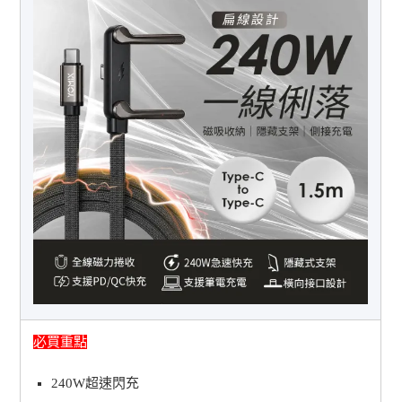
必買重點
240W超速閃充