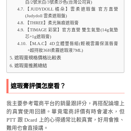
白/2號米白/3號柔沙色(台灣公司貨)
【JUDYDOLL 橘朵】雲柔遮瑕盤 官方直營
(Judydoll 雲柔遮瑕盤)
【THREE】柔光無痕遮瑕膏
【TIMAGE 彩棠】官方直營 雙生氣墊(14g氣墊
芯+1g遮瑕膏)
【M.A.C】4D立體豐唇組(輕親雲霧保濕唇膏
+超持妝36H柔霧遮瑕液7ML)
遮瑕膏規格價格比較表
遮瑕膏推薦總結
遮瑕膏評價怎麼看？
我主要參考電商平台的銷量跟評分，再搭配論壇上
的真實使用回饋。畢竟電商評價有時會灌水，但
PTT 跟 Dcard 上的心得通常比較真實，好用會推、
難用也會直接講。