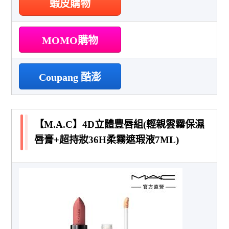
蝦皮購物
MOMO購物
Coupang 酷澎
【M.A.C】4D立體豐唇組(輕親雲霧保濕
唇膏+超持妝36H柔霧遮瑕液7ML)