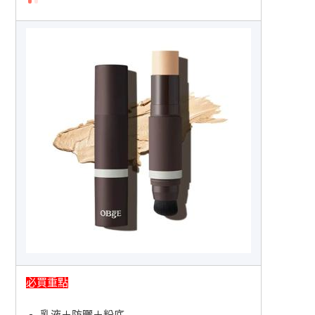
必買重點
乳液＋防曬＋粉底