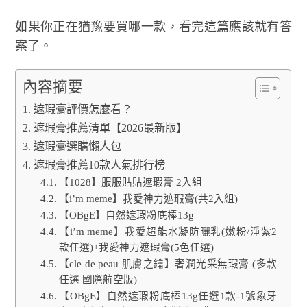
如果你正在猶豫要買哪一款，看完這篇應該就有答
案了。
內容摘要
遮瑕膏評價怎麼看？
遮瑕膏推薦清單【2026最新版】
遮瑕膏選購懶人包
遮瑕膏推薦10款人氣排行榜
【1028】服服貼貼遮瑕膏 2入組
【i’m meme】我愛神力遮瑕膏(共2入組)
【OBgE】自然遮瑕粉底棒13g
【i’m meme】我愛超能水凝防曬乳(嫩粉/淨紫2
款任選)+我愛神力遮瑕膏(5色任選)
【cle de peau 肌膚之鑰】奢潤光采無瑕膏 (多款
任選 國際航空版)
【OBgE】自然遮瑕粉底棒13g任選1款-1號象牙