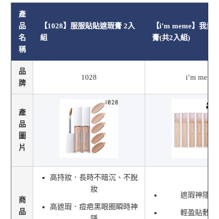
產
品
【1028】服服貼貼遮瑕膏 2入
【i’m meme】我
名
組
膏(共2入組)
稱
品
1028
i’m meme
牌
產
品
圖
片
高持妝．長時不暗沉、不脫
妝
遮瑕神隱不
商
高遮瑕．痘疤黑眼圈瞬時神
品
輕盈貼敷神
隱