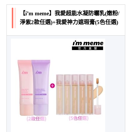
【i’m meme】我愛超能水凝防曬乳(嫩粉/
淨紫2款任選)+我愛神力遮瑕膏(5色任選)