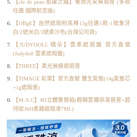
【cle de peau 肌膚之鑰】奢潤光采無瑕膏 (多款
任選 國際航空版)
【OBgE】自然遮瑕粉底棒13g任選1款-1號象牙
白/2號米白/3號柔沙色(台灣公司貨)
【JUDYDOLL 橘朵】雲柔遮瑕盤 官方直營
(Judydoll 雲柔遮瑕盤)
【THREE】柔光無痕遮瑕膏
【TIMAGE 彩棠】官方直營 雙生氣墊(14g氣墊芯
+1g遮瑕膏)
【M.A.C】4D立體豐唇組(輕親雲霧保濕唇膏+超
持妝36H柔霧遮瑕液7ML)