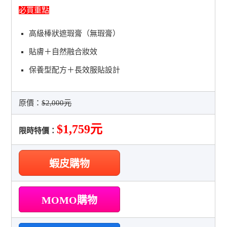
必買重點
高級棒狀遮瑕膏（無瑕膏）
貼膚＋自然融合妝效
保養型配方＋長效服貼設計
原價：
$2,000元
$1,759元
限時特價：
蝦皮購物
MOMO購物