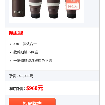
必買重點
3 in 1 多效合一
妝感細緻不厚重
一抹修飾瑕疵與膚色不均
原價：
$1,999元
$960元
限時特價：
蝦皮購物