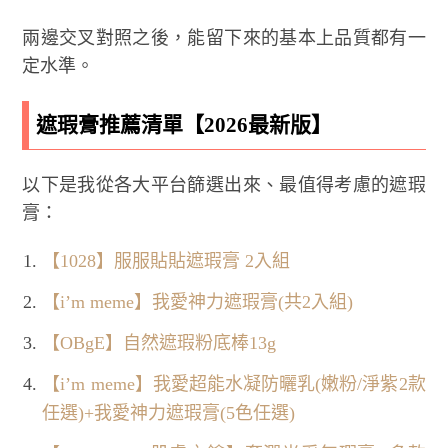
兩邊交叉對照之後，能留下來的基本上品質都有一
定水準。
遮瑕膏推薦清單【2026最新版】
以下是我從各大平台篩選出來、最值得考慮的遮瑕
膏：
【1028】服服貼貼遮瑕膏 2入組
【i’m meme】我愛神力遮瑕膏(共2入組)
【OBgE】自然遮瑕粉底棒13g
【i’m meme】我愛超能水凝防曬乳(嫩粉/淨紫2款
任選)+我愛神力遮瑕膏(5色任選)