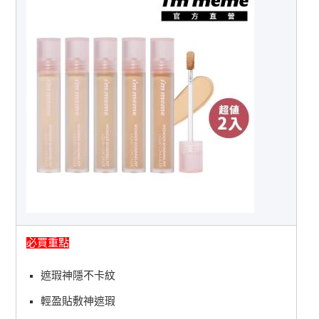
必買重點
遮瑕神隱不卡紋
輕盈貼敷神遮瑕