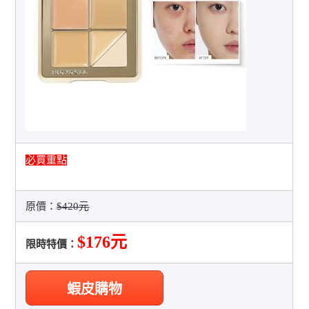
必買重點
原價：
$420元
$176元
限時特價：
蝦皮購物