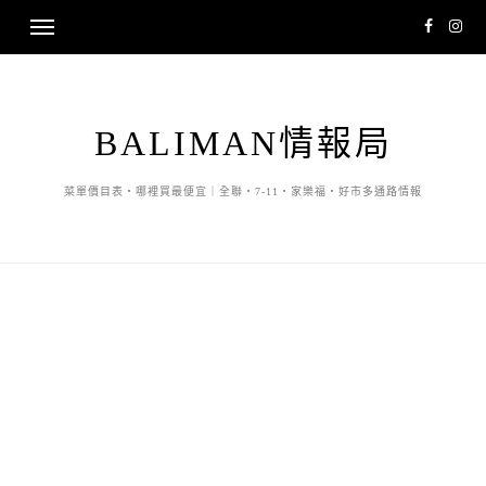
BALIMAN情報局
菜單價目表・哪裡買最便宜｜全聯・7-11・家樂福・好市多通路情報