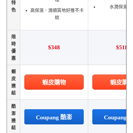
特
水潤保濕不
色
高保濕．滑順質地好推不卡
紋
限
時
$348
$518
優
惠
蝦
皮
蝦皮購物
蝦皮購
連
結
酷
澎
Coupang 酷澎
Coupang
連
結