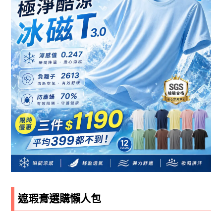
遮瑕膏選購懶人包