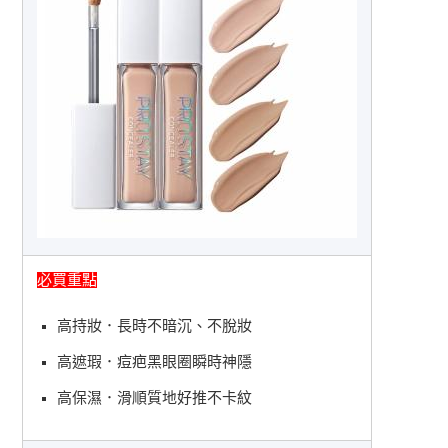
必買重點
高持妝．長時不暗沉、不脫妝
高遮瑕．痘疤黑眼圈瞬時神隱
高保濕．滑順質地好推不卡紋