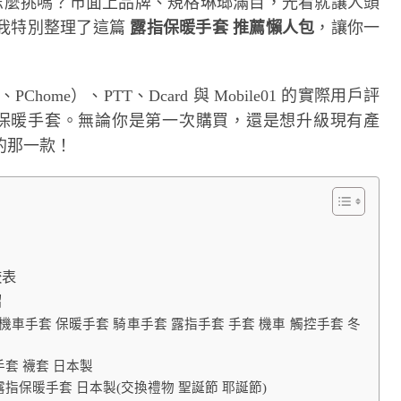
怎麼挑嗎？市面上品牌、規格琳瑯滿目，光看就讓人頭
我特別整理了這篇
露指保暖手套 推薦懶人包
，讓你一
me）、PTT、Dcard 與 Mobile01 的實際用戶評
指保暖手套。無論你是第一次購買，還是想升級現有產
的那一款！
較表
紹
 機車手套 保暖手套 騎車手套 露指手套 手套 機車 觸控手套 冬
暖手套 襪套 日本製
用露指保暖手套 日本製(交換禮物 聖誕節 耶誕節)