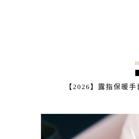
H
【2026】露指保暖