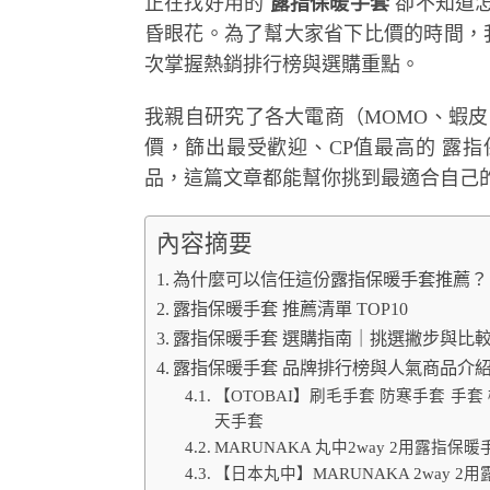
正在找好用的
露指保暖手套
卻不知道
昏眼花。為了幫大家省下比價的時間，
次掌握熱銷排行榜與選購重點。
我親自研究了各大電商（MOMO、蝦皮、PCho
價，篩出最受歡迎、CP值最高的 露
品，這篇文章都能幫你挑到最適合自己
內容摘要
為什麼可以信任這份露指保暖手套推薦？
露指保暖手套 推薦清單 TOP10
露指保暖手套 選購指南｜挑選撇步與比
露指保暖手套 品牌排行榜與人氣商品介
【OTOBAI】刷毛手套 防寒手套 手套
天手套
MARUNAKA 丸中2way 2用露指保
【日本丸中】MARUNAKA 2way 2