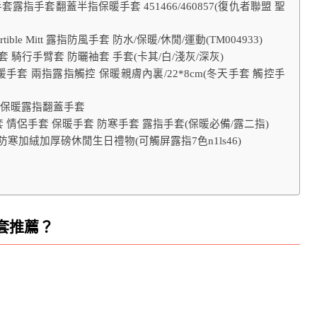
指手套翻蓋半指保暖手套 451466/460857(復仇者聯盟 聖
ertible Mitt 露指防風手套 防水/保暖/休閒/運動(TM004933)
套 騎行手臂套 防曬袖套 手套(卡其/白/淺灰/深灰)
保暖手套 兩指露指觸控 保暖親膚內裏/22*8cm(冬天手套 觸控手
型保暖露指翻蓋手套
手套 情侶手套 保暖手套 防寒手套 露指手套(保暖必備/露二指)
加絨加厚磅休閒生日禮物(可觸屏露指7色n1ls46)
套推薦？