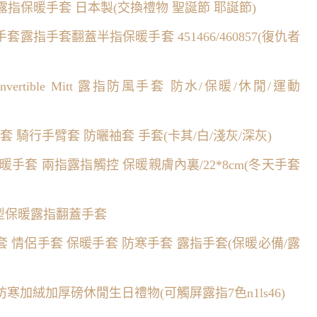
2用露指保暖手套 日本製(交換禮物 聖誕節 耶誕節)
指手套翻蓋半指保暖手套 451466/460857(復仇者
Convertible Mitt 露指防風手套 防水/保暖/休閒/運動
手套 騎行手臂套 防曬袖套 手套(卡其/白/淺灰/深灰)
保暖手套 兩指露指觸控 保暖親膚內裏/22*8cm(冬天手套
造型保暖露指翻蓋手套
織手套 情侶手套 保暖手套 防寒手套 露指手套(保暖必備/露
加絨加厚磅休閒生日禮物(可觸屏露指7色n1ls46)