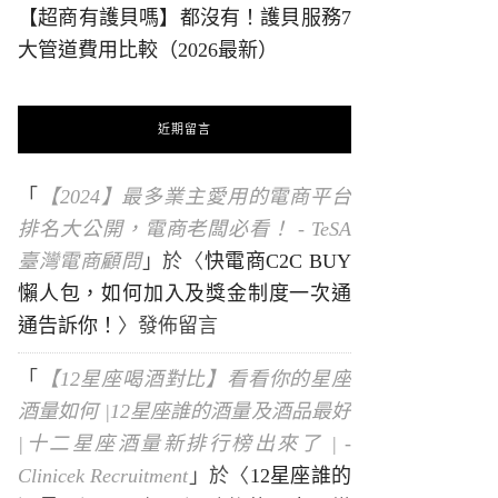
【超商有護貝嗎】都沒有！護貝服務7
大管道費用比較（2026最新）
近期留言
「
【2024】最多業主愛用的電商平台
排名大公開，電商老闆必看！ - TeSA
臺灣電商顧問
」於〈
快電商C2C BUY
懶人包，如何加入及獎金制度一次通
通告訴你！
〉發佈留言
「
【12星座喝酒對比】看看你的星座
酒量如何 |12星座誰的酒量及酒品最好
|十二星座酒量新排行榜出來了 | -
Clinicek Recruitment
」於〈
12星座誰的