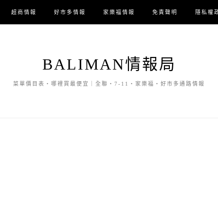
超商情報
好市多情報
家樂福情報
免責聲明
隱私權
BALIMAN情報局
菜單價目表・哪裡買最便宜｜全聯・7-11・家樂福・好市多通路情報