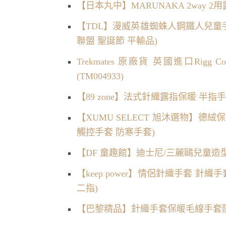
【日本丸中】MARUNAKA 2way 
【TDL】漫威英雄蜘蛛人鋼鐵人兒童手套露
聯盟 聖誕節 平輸品)
Trekmates 原廠貨 英國進口Rigg 
(TM004933)
【89 zone】法式針織露指保暖 半指
【XUMU SELECT 旭沐選物】德絨
觸控手套 防寒手套)
【DF 童趣館】迪士尼/三麗鷗兒童
【keep power】情侶針織手套 針
二指)
【巴黎精品】針織手套保暖毛線手套防寒