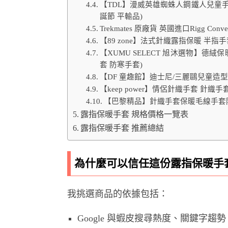
【TDL】漫威英雄蜘蛛人鋼鐵人兒童手套露
誕節 平輸品)
Trekmates 原廠貨 英國進口Rigg Conv
【89 zone】法式針織露指保暖 半指手
【XUMU SELECT 旭沐選物】德絨
套 防寒手套)
【DF 童趣館】迪士尼/三麗鷗兒童造
【keep power】情侶針織手套 針織
【巴黎精品】針織手套保暖毛線手套防寒
露指保暖手套 規格價格一覽表
露指保暖手套 推薦總結
為什麼可以信任這份露指保暖手
我挑選商品的依據包括：
Google 與蝦皮搜尋熱度、關鍵字趨勢