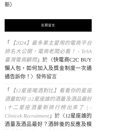
新）
近期留言
「
【2024】最多業主愛用的電商平台
排名大公開，電商老闆必看！ - TeSA
臺灣電商顧問
」於〈
快電商C2C BUY
懶人包，如何加入及獎金制度一次通
通告訴你！
〉發佈留言
「
【12星座喝酒對比】看看你的星座
酒量如何 |12星座誰的酒量及酒品最好
|十二星座酒量新排行榜出來了 | -
Clinicek Recruitment
」於〈
12星座誰的
酒量及酒品最好？酒醉後的反應及模