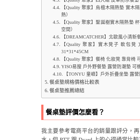
【Quality 聚家】四入組 皮革防水
【Quality 聚家】烏檀木隔熱墊 實
熱）
【Quality 聚家】聖誕樹實木隔熱墊
空間）
【DREAMCATCHER】北歐風小清新餐
【Quality 聚家】實木凳子 軟包
31*31*45CM
【Quality 聚家】餐椅 化妝凳 靠背椅
YISO易搜 戶外野餐墊 露營防潮墊 可
【TONYU 童嶼】戶外折疊坐墊 露
餐桌墊規格價格比較表
餐桌墊推薦總結
餐桌墊評價怎麼看？
我主要參考電商平台的銷量跟評分，再
水，但 PTT 跟 Dcard 上的心得通