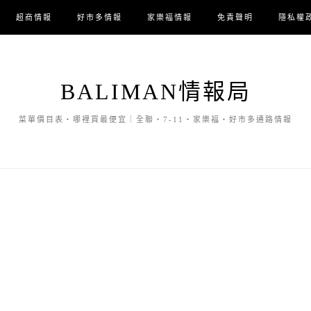
超商情報
好市多情報
家樂福情報
免責聲明
隱私權
BALIMAN情報局
菜單價目表・哪裡買最便宜｜全聯・7-11・家樂福・好市多通路情報