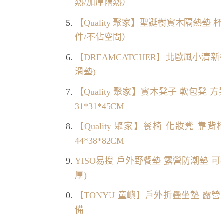
熱/加厚隔熱）
【Quality 聚家】聖誕樹實木隔熱墊
件/不佔空間）
【DREAMCATCHER】北歐風小清新餐
滑墊)
【Quality 聚家】實木凳子 軟包凳
31*31*45CM
【Quality 聚家】餐椅 化妝凳
44*38*82CM
YISO易搜 戶外野餐墊 露營防潮墊 
厚)
【TONYU 童嶼】戶外折疊坐墊 露
備