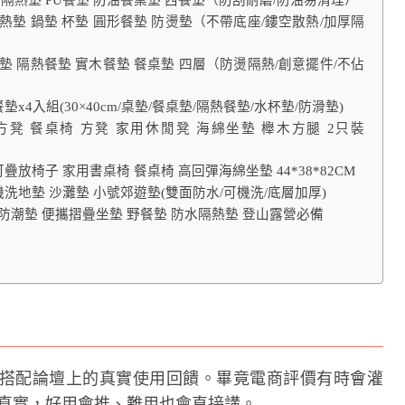
餐墊 隔熱墊 PU餐墊 防油餐桌墊 西餐墊（防刮耐磨/防油易清理）
木隔熱墊 鍋墊 杯墊 圓形餐墊 防燙墊（不帶底座/鏤空散熱/加厚隔
 杯墊 隔熱餐墊 實木餐墊 餐桌墊 四層（防燙隔熱/創意擺件/不佔
墊x4入組(30×40cm/桌墊/餐桌墊/隔熱餐墊/水杯墊/防滑墊)
凳 方凳 餐桌椅 方凳 家用休閒凳 海綿坐墊 櫸木方腿 2只裝
 可疊放椅子 家用書桌椅 餐桌椅 高回彈海綿坐墊 44*38*82CM
機洗地墊 沙灘墊 小號郊遊墊(雙面防水/可機洗/底層加厚)
營防潮墊 便攜摺疊坐墊 野餐墊 防水隔熱墊 登山露營必備
搭配論壇上的真實使用回饋。畢竟電商評價有時會灌
常比較真實，好用會推、難用也會直接講。