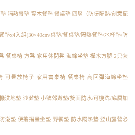
 杯墊 隔熱餐墊 實木餐墊 餐桌墊 四層（防燙隔熱/創意擺
墊x4入組(30×40cm/桌墊/餐桌墊/隔熱餐墊/水杯墊/防
 方凳 餐桌椅 方凳 家用休閒凳 海綿坐墊 櫸木方腿 2只裝
 靠背椅 可疊放椅子 家用書桌椅 餐桌椅 高回彈海綿坐墊
可機洗地墊 沙灘墊 小號郊遊墊(雙面防水/可機洗/底層加
營防潮墊 便攜摺疊坐墊 野餐墊 防水隔熱墊 登山露營必