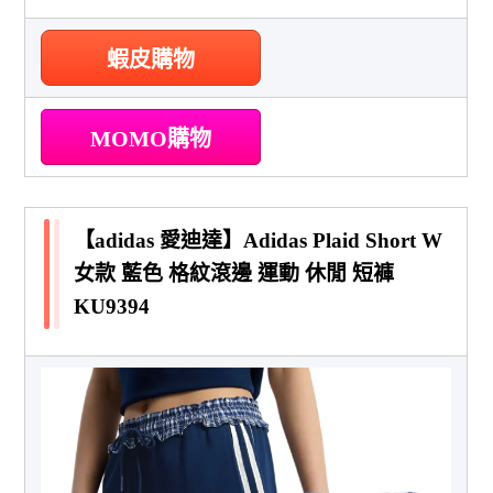
蝦皮購物
MOMO購物
【adidas 愛迪達】Adidas Plaid Short W
女款 藍色 格紋滾邊 運動 休閒 短褲
KU9394