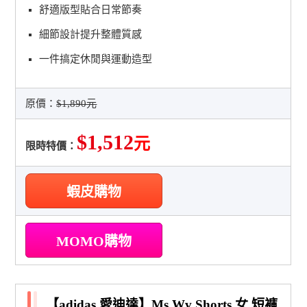
舒適版型貼合日常節奏
細節設計提升整體質感
一件搞定休閒與運動造型
原價：
$1,890元
$1,512
元
限時特價：
蝦皮購物
MOMO購物
【adidas 愛迪達】Ms Wv Shorts 女 短褲