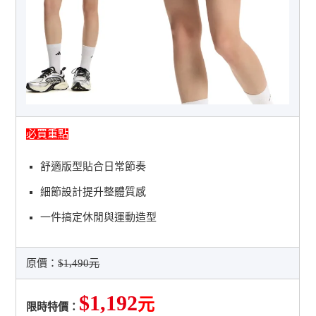
必買重點
舒適版型貼合日常節奏
細節設計提升整體質感
一件搞定休閒與運動造型
原價：
$1,490元
$1,192
元
限時特價：