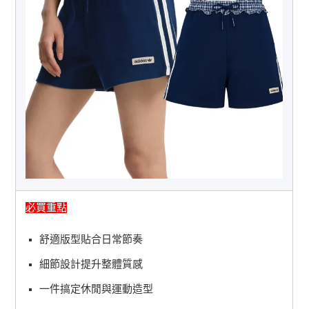
必買重點
舒適版型貼合日常節奏
細節設計提升整體質感
一件搞定休閒與運動造型