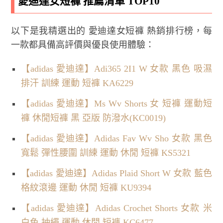
愛迪達女短褲 推薦清單 TOP10
以下是我精選出的 愛迪達女短褲 熱銷排行榜，每
一款都具備高評價與優良使用體驗：
【adidas 愛迪達】Adi365 2I1 W 女款 黑色 吸濕
排汗 訓練 運動 短褲 KA6229
【adidas 愛迪達】Ms Wv Shorts 女 短褲 運動短
褲 休閒短褲 黑 亞版 防潑水(KC0019)
【adidas 愛迪達】Adidas Fav Wv Sho 女款 黑色
寬鬆 彈性腰圍 訓練 運動 休閒 短褲 KS5321
【adidas 愛迪達】Adidas Plaid Short W 女款 藍色
格紋滾邊 運動 休閒 短褲 KU9394
【adidas 愛迪達】Adidas Crochet Shorts 女款 米
白色 抽繩 運動 休閒 短褲 KC6477