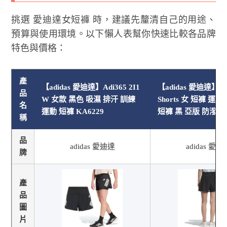
挑選 愛迪達女短褲 時，建議先釐清自己的用途、
預算與使用環境。以下懶人表幫你快速比較各品牌
特色與價格：
產
【adidas 愛迪達】Adi365 2I1
【adidas 愛迪達】M
品
W 女款 黑色 吸濕 排汗 訓練
Shorts 女 短褲 運
名
運動 短褲 KA6229
短褲 黑 亞版 防潑水(K
稱
品
adidas 愛迪達
adidas 愛迪
牌
產
品
圖
片