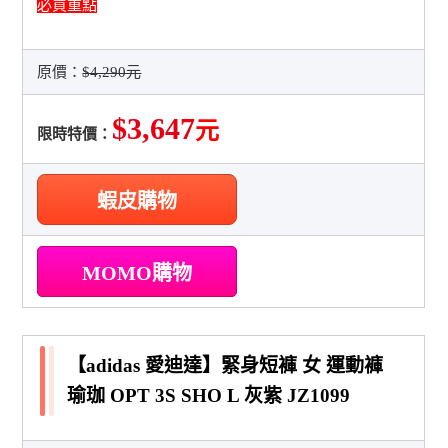
必買重點
原價：
$4,290元
$3,647
元
限時特價：
蝦皮購物
MOMO購物
【adidas 愛迪達】緊身短褲 女 運動褲
瑜珈 OPT 3S SHO L 灰紫 JZ1099