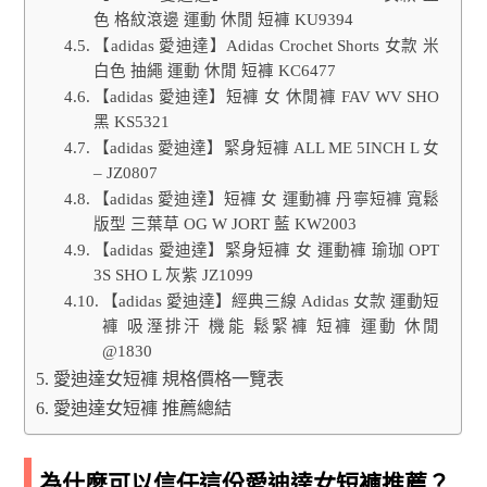
色 格紋滾邊 運動 休閒 短褲 KU9394
【adidas 愛迪達】Adidas Crochet Shorts 女款 米
白色 抽繩 運動 休閒 短褲 KC6477
【adidas 愛迪達】短褲 女 休閒褲 FAV WV SHO
黑 KS5321
【adidas 愛迪達】緊身短褲 ALL ME 5INCH L 女
– JZ0807
【adidas 愛迪達】短褲 女 運動褲 丹寧短褲 寬鬆
版型 三葉草 OG W JORT 藍 KW2003
【adidas 愛迪達】緊身短褲 女 運動褲 瑜珈 OPT
3S SHO L 灰紫 JZ1099
【adidas 愛迪達】經典三線 Adidas 女款 運動短
褲 吸溼排汗 機能 鬆緊褲 短褲 運動 休閒
@1830
愛迪達女短褲 規格價格一覽表
愛迪達女短褲 推薦總結
為什麼可以信任這份愛迪達女短褲推薦？