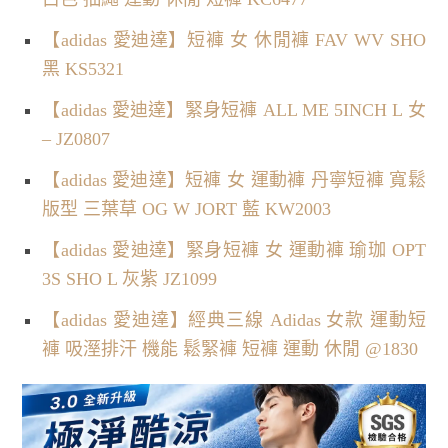
【adidas 愛迪達】短褲 女 休閒褲 FAV WV SHO
黑 KS5321
【adidas 愛迪達】緊身短褲 ALL ME 5INCH L 女
– JZ0807
【adidas 愛迪達】短褲 女 運動褲 丹寧短褲 寬鬆
版型 三葉草 OG W JORT 藍 KW2003
【adidas 愛迪達】緊身短褲 女 運動褲 瑜珈 OPT
3S SHO L 灰紫 JZ1099
【adidas 愛迪達】經典三線 Adidas 女款 運動短
褲 吸溼排汗 機能 鬆緊褲 短褲 運動 休閒 @1830