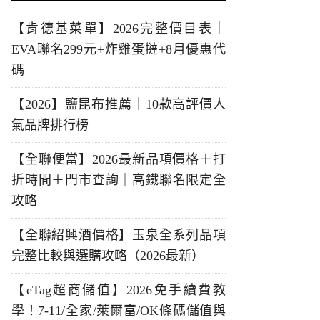
【肯德基菜單】2026完整價目表｜
EVA聯名299元+炸雞蛋撻+8月優惠代
碼
【2026】鹽昆布推薦｜10款高評價人
氣品牌排行榜
【全聯便當】2026最新品項價格＋打
折時間＋門市查詢｜高鐵聯名限定全
攻略
【全聯紹興酒價格】玉泉全系列品項
完整比較與選購攻略（2026最新）
【eTag超商儲值】2026免手續費教
學！7-11/全家/萊爾富/OK條碼儲值與