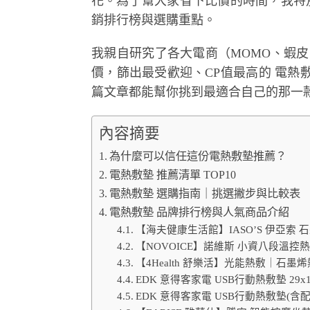
花。為了幫大家省下比價的時間，我特
銷排行榜與選購重點。
我親自研究了各大電商（MOMO、蝦皮、PCho
價，篩出最受歡迎、CP值最高的 電
篇文章都能幫你挑到最適合自己的那一
內容摘要
為什麼可以信任這份電熱敷墊推薦？
電熱敷墊 推薦清單 TOP10
電熱敷墊 選購指南｜挑選撇步與比較表
電熱敷墊 品牌排行榜與人氣商品介紹
【海夫健康生活館】IASO’S 伊亞索
【NOVOICE】諾維斯 小資八段溫控熱
【4Health 舒樂活】光能熱敷｜石墨
EDK 意得客家電 USB行動熱敷墊 29x1
EDK 意得客家電 USB行動熱敷墊(含配件包