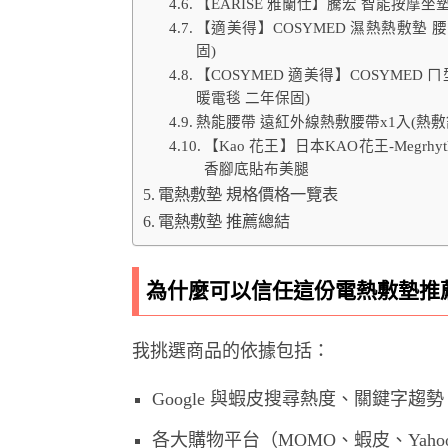
【EARISE 雅蘭仕】騰宏 智能按摩
【適美得】COSYMED 濕熱熱敷墊 腰
固)
【COSYMED 適美得】COSYMED 
暖電毯 二年保固)
熱能腰帶 遠紅外線熱敷腰帶x1入(熱敷
【Kao 花王】日本KAO花王-Meg
香腳底貼布美腿
電熱敷墊 規格價格一覽表
電熱敷墊 推薦總結
為什麼可以信任這份電熱敷墊推
我挑選商品的依據包括：
Google 與蝦皮搜尋熱度、關鍵字趨勢
各大購物平台（MOMO、蝦皮、Yah