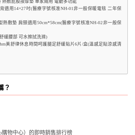
坐墊 熱敷屁股按摩墊 車家兩用 電動多功能
背適用14×27吋(醫療字號核准NH-01非一般保暖電毯 二年保
ㄇ型熱敷墊 肩頸適用50cm*58cm(醫療字號核准NH-02非一般保
舒緩腰部 可水擦拭洗滌)
rhythm美舒律休息時間呵護腿足舒緩貼片6片/盒(溫感足貼涼感清
薦？
oo購物中心）的即時銷售排行榜