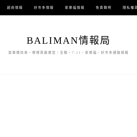
超商情報
好市多情報
家樂福情報
免責聲明
隱私權
BALIMAN情報局
菜單價目表・哪裡買最便宜｜全聯・7-11・家樂福・好市多通路情報