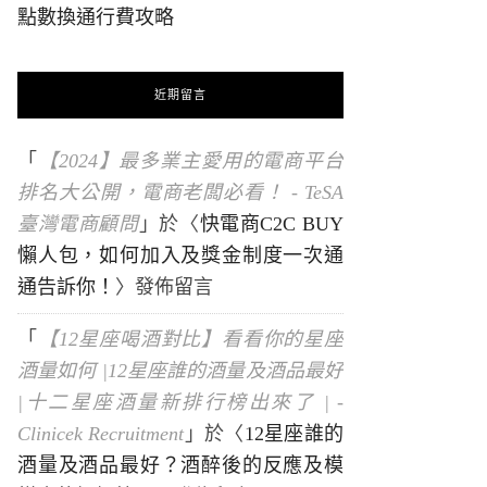
點數換通行費攻略
近期留言
「
【2024】最多業主愛用的電商平台
排名大公開，電商老闆必看！ - TeSA
臺灣電商顧問
」於〈
快電商C2C BUY
懶人包，如何加入及獎金制度一次通
通告訴你！
〉發佈留言
「
【12星座喝酒對比】看看你的星座
酒量如何 |12星座誰的酒量及酒品最好
|十二星座酒量新排行榜出來了 | -
Clinicek Recruitment
」於〈
12星座誰的
酒量及酒品最好？酒醉後的反應及模