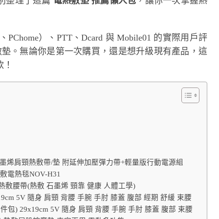
別整理了這篇
電熱敷墊 推薦懶人包
，讓你一次掌握熱
me）、PTT、Dcard 與 Mobile01 的實際用戶評
熱敷墊。無論你是第一次購買，還是想升級現有產品，這
款！
 石墨烯肩頸熱敷帶/墊 附延伸加壓彈力帶+輕量版行動電源組
敷電熱毯NOV-H31
烯熱敷腰帶(熱敷 石墨烯 頸靠 健康 人體工學)
9cm 5V 隨身 肩頸 背腰 手腕 手肘 膝蓋 腹部 經期 舒緩 束腰
) 29x19cm 5V 隨身 肩頸 背腰 手腕 手肘 膝蓋 腹部 束腰