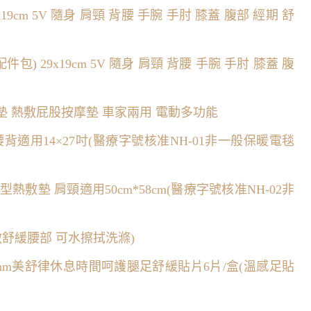
19cm 5V 隨身 肩頸 背腰 手腕 手肘 膝蓋 腹部 經期 舒
包) 29x19cm 5V 隨身 肩頸 背腰 手腕 手肘 膝蓋 腹
坐墊 熱敷屁股按摩墊 車家兩用 電動多功能
腰背適用14×27吋(醫療字號核准NH-01非一般保暖電毯
ㄇ型熱敷墊 肩頸適用50cm*58cm(醫療字號核准NH-02非
敷舒緩腰部 可水擦拭洗滌)
hythm美舒律休息時間呵護腿足舒緩貼片6片/盒(溫感足貼