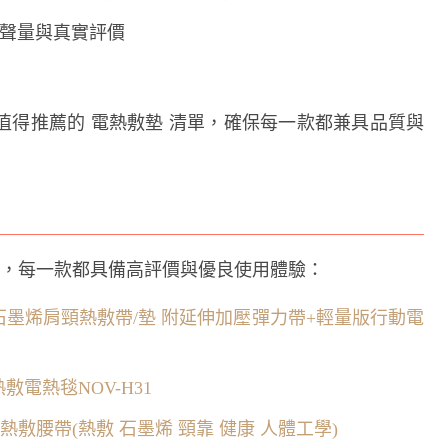
的討論聲量與真實評價
值得推薦的 電熱敷墊 清單，確保每一款都兼具品質與
榜，每一款都具備高評價與優良使用體驗：
索 石墨烯肩頸熱敷帶/墊 附延伸加壓彈力帶+輕量版行動電
敷電熱毯NOV-H31
烯熱敷腰帶(熱敷 石墨烯 頸靠 健康 人體工學)