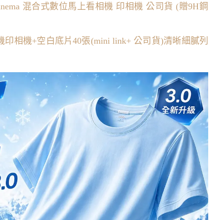
 Evo Cinema 混合式數位馬上看相機 印相機 公司貨 (贈9H鋼
us 手機印相機+空白底片40張(mini link+ 公司貨)清晰細膩列