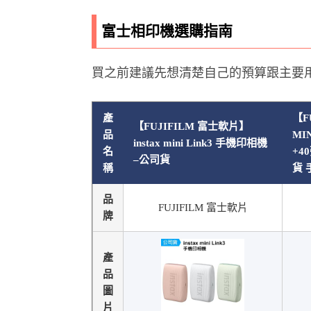
富士相印機選購指南
買之前建議先想清楚自己的預算跟主要
產
【F
【FUJIFILM 富士軟片】
品
MI
instax mini Link3 手機印相機
名
+4
–公司貨
稱
貨 
品
FUJIFILM 富士軟片
牌
產
品
圖
片