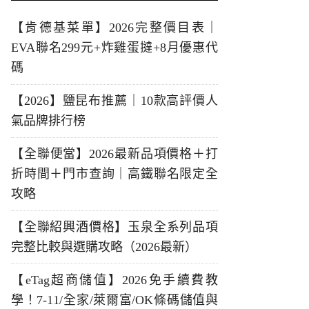
【肯德基菜單】2026完整價目表｜
EVA聯名299元+炸雞蛋撻+8月優惠代
碼
【2026】鹽昆布推薦｜10款高評價人
氣品牌排行榜
【全聯便當】2026最新品項價格＋打
折時間＋門市查詢｜高鐵聯名限定全
攻略
【全聯紹興酒價格】玉泉全系列品項
完整比較與選購攻略（2026最新）
【eTag超商儲值】2026免手續費教
學！7-11/全家/萊爾富/OK條碼儲值與