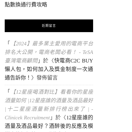
點數換通行費攻略
近期留言
「
【2024】最多業主愛用的電商平台
排名大公開，電商老闆必看！ - TeSA
臺灣電商顧問
」於〈
快電商C2C BUY
懶人包，如何加入及獎金制度一次通
通告訴你！
〉發佈留言
「
【12星座喝酒對比】看看你的星座
酒量如何 |12星座誰的酒量及酒品最好
|十二星座酒量新排行榜出來了 | -
Clinicek Recruitment
」於〈
12星座誰的
酒量及酒品最好？酒醉後的反應及模