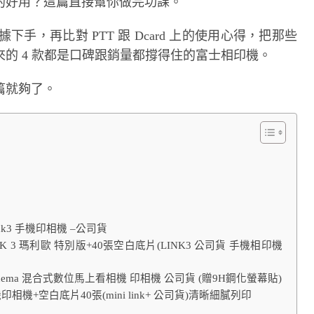
的好用？這篇直接幫你做完功課。
據下手，再比對 PTT 跟 Dcard 上的使用心得，把那些
的 4 款都是口碑跟銷量都撐得住的富士相印機。
篇就夠了。
 Link3 手機印相機 –公司貨
 LINK 3 瑪利歐 特別版+40張空白底片(LINK3 公司貨 手機相印機
Evo Cinema 混合式數位馬上看相機 印相機 公司貨 (贈9H鋼化螢幕貼)
s 手機印相機+空白底片40張(mini link+ 公司貨)清晰細膩列印