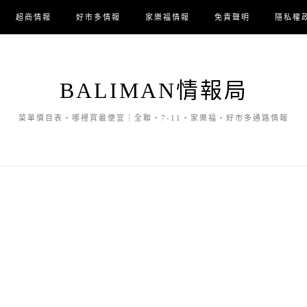
超商情報
好市多情報
家樂福情報
免責聲明
隱私權
BALIMAN情報局
菜單價目表・哪裡買最便宜｜全聯・7-11・家樂福・好市多通路情報