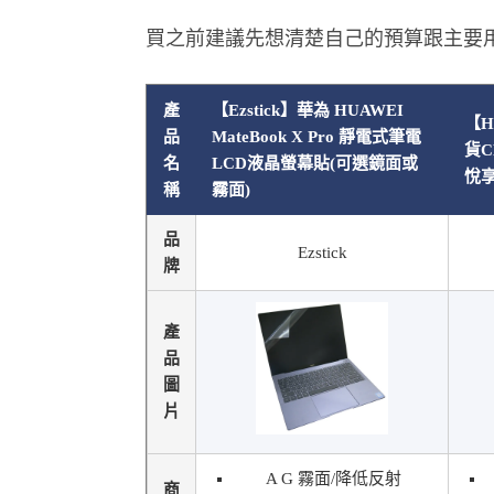
買之前建議先想清楚自己的預算跟主要
產
【Ezstick】華為 HUAWEI
【H
品
MateBook X Pro 靜電式筆電
貨C
名
LCD液晶螢幕貼(可選鏡面或
悅享
稱
霧面)
品
Ezstick
牌
產
品
圖
片
A G 霧面/降低反射
商