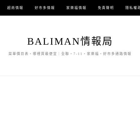
超商情報
好市多情報
家樂福情報
免責聲明
隱私權
BALIMAN情報局
菜單價目表・哪裡買最便宜｜全聯・7-11・家樂福・好市多通路情報