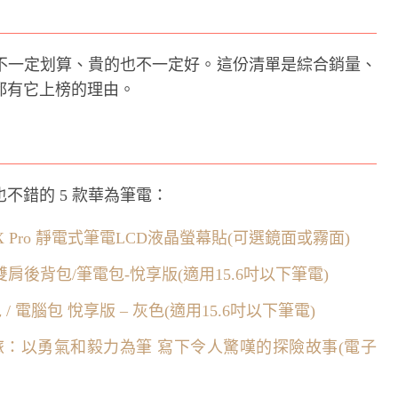
不一定划算、貴的也不一定好。這份清單是綜合銷量、
都有它上榜的理由。
不錯的 5 款華為筆電：
ook X Pro 靜電式筆電LCD液晶螢幕貼(可選鏡面或霧面)
 雙肩後背包/筆電包-悅享版(適用15.6吋以下筆電)
/ 電腦包 悅享版 – 灰色(適用15.6吋以下筆電)
之旅：以勇氣和毅力為筆 寫下令人驚嘆的探險故事(電子