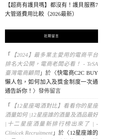
【超商有護貝嗎】都沒有！護貝服務7
大管道費用比較（2026最新）
近期留言
「
【2024】最多業主愛用的電商平台
排名大公開，電商老闆必看！ - TeSA
臺灣電商顧問
」於〈
快電商C2C BUY
懶人包，如何加入及獎金制度一次通
通告訴你！
〉發佈留言
「
【12星座喝酒對比】看看你的星座
酒量如何 |12星座誰的酒量及酒品最好
|十二星座酒量新排行榜出來了 | -
Clinicek Recruitment
」於〈
12星座誰的