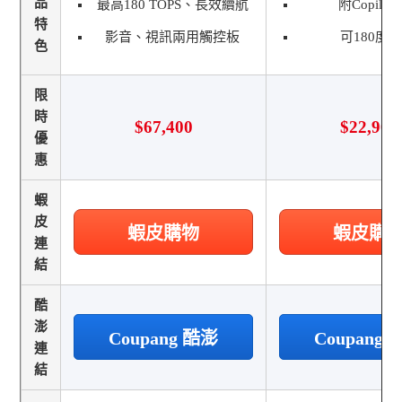
品
最高180 TOPS、長效續航
附Copilot 
特
影音、視訊兩用觸控板
可180度
色
限
時
$67,400
$22,900
優
惠
蝦
皮
蝦皮購物
蝦皮購
連
結
酷
澎
Coupang 酷澎
Coupang
連
結