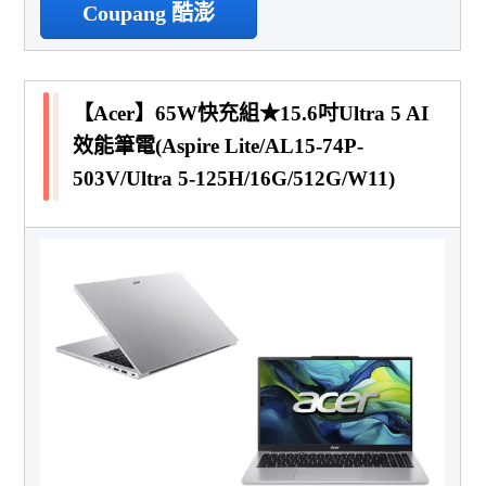
Coupang 酷澎
【Acer】65W快充組★15.6吋Ultra 5 AI
效能筆電(Aspire Lite/AL15-74P-
503V/Ultra 5-125H/16G/512G/W11)