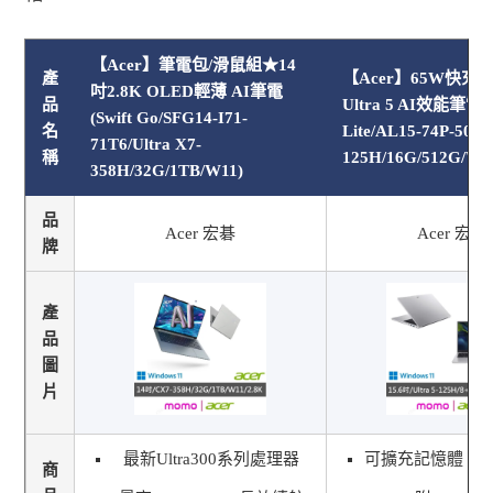
【Acer】筆電包/滑鼠組★14
產
【Acer】65W快充組
吋2.8K OLED輕薄 AI筆電
品
Ultra 5 AI效能筆電(A
(Swift Go/SFG14-I71-
名
Lite/AL15-74P-503V/
71T6/Ultra X7-
稱
125H/16G/512G/W1
358H/32G/1TB/W11)
品
Acer 宏碁
Acer 宏碁
牌
產
品
圖
片
最新Ultra300系列處理器
可擴充記憶體、
商