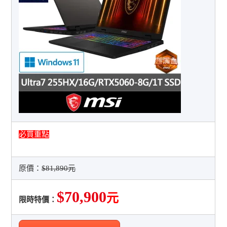
必買重點
原價：
$81,890元
$70,900
元
限時特價：