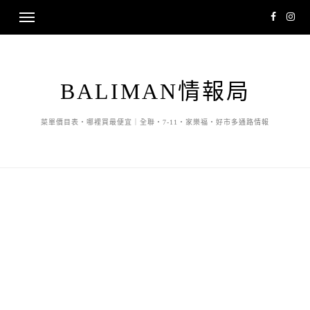
BALIMAN情報局
菜單價目表・哪裡買最便宜｜全聯・7-11・家樂福・好市多通路情報