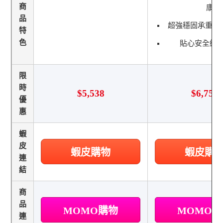
商
康
品
超強穩固承重 
特
色
貼心安全細
限
時
$5,538
$6,750
優
惠
蝦
皮
蝦皮購物
蝦皮購
連
結
商
品
MOMO購物
MOMO
連