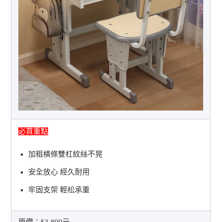
必買重點
加粗橫條雙杠紋絲不晃
安全放心 經久耐用
牢固支架 輕松承重
原價：
$3,899元