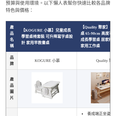
預算與使用環境。以下懶人表幫你快速比較各品牌
特色與價格：
產
【Quality 聚家】
【KOGURE 小慕】兒童成長
品
桌 65-90cm 高度可
學習桌椅套裝 可升降寫字桌設
名
成長學習桌 居家辦
計 家用早教書桌
稱
家用工作桌
品
KOGURE 小慕
Quality 聚
牌
產
品
圖
片
養成端正坐姿 