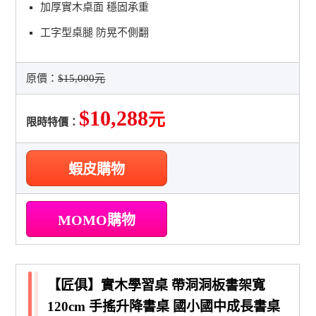
加厚實木桌面 穩固承重
工字型桌腿 防晃不側翻
原價：
$15,000元
$10,288
元
限時特價：
蝦皮購物
MOMO購物
【匠俱】實木學習桌 帶洞洞板書架寬
120cm 手搖升降書桌 國小國中成長書桌