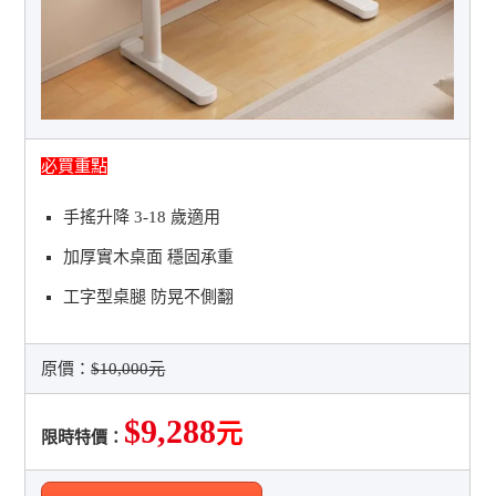
必買重點
手搖升降 3-18 歲適用
加厚實木桌面 穩固承重
工字型桌腿 防晃不側翻
原價：
$10,000元
$9,288
元
限時特價：