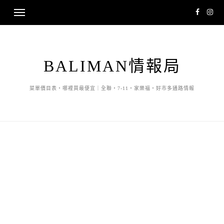
BALIMAN情報局
菜單價目表・哪裡買最便宜｜全聯・7-11・家樂福・好市多通路情報