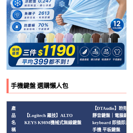
手機鍵盤 選購懶人包
產
【DTAudio】聆翔 B
品
【Logitech 羅技】ALTO
靜音鍵盤｜電腦鍵盤
名
KEYS K98M機械式無線鍵盤
keyboard 即插即用
稱
手機 平板鍵盤