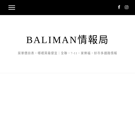
BALIMAN情報局
菜單價目表・哪裡買最便宜｜全聯・7-11・家樂福・好市多通路情報