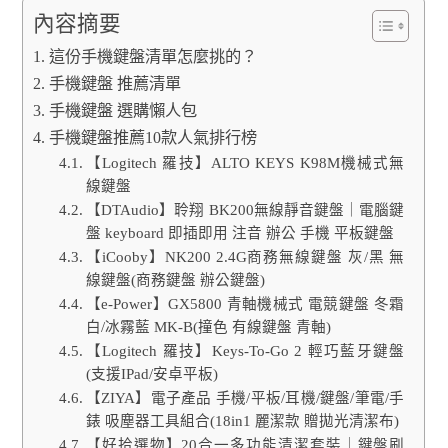
內容摘要
這份手機鍵盤清單怎麼挑的？
手機鍵盤 推薦清單
手機鍵盤 選購懶人包
手機鍵盤推薦10款人氣排行榜
【Logitech 羅技】ALTO KEYS K98M機械式無
線鍵盤
【DTAudio】聆翔 BK200無線靜音鍵盤｜電腦鍵
盤 keyboard 即插即用 注音 辦公 手機 平板鍵盤
【iCooby】NK200 2.4G商務無線鍵盤 灰/黑 無
線鍵盤(商務鍵盤 辦公鍵盤)
【e-Power】GX5800 青軸機械式 電競鍵盤 冬霜
白/冰霧藍 MK-B(撞色 有線鍵盤 青軸)
【Logitech 羅技】Keys-To-Go 2 輕巧藍牙鍵盤
(支援IPad/安卓平板)
【ZIYA】電子產品 手機/平板/耳機/鍵盤/筆電/手
錶 吸塵器工具組合(18in1 麗潔款 贈拋光清潔布)
【好拾選物】20合一多功能清潔套裝｜鍵盤刷