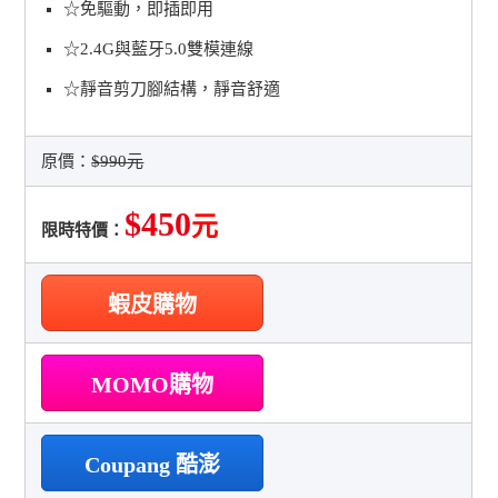
☆免驅動，即插即用
☆2.4G與藍牙5.0雙模連線
☆靜音剪刀腳結構，靜音舒適
原價：
$990元
$450
元
限時特價：
蝦皮購物
MOMO購物
Coupang 酷澎