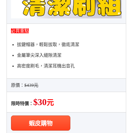
必買重點
拔鍵帽器，輕鬆拔取，徹底清潔
金屬筆尖深入縫隙清潔
高密度刷毛，清潔耳機出音孔
原價：
$439元
$30
元
限時特價：
蝦皮購物