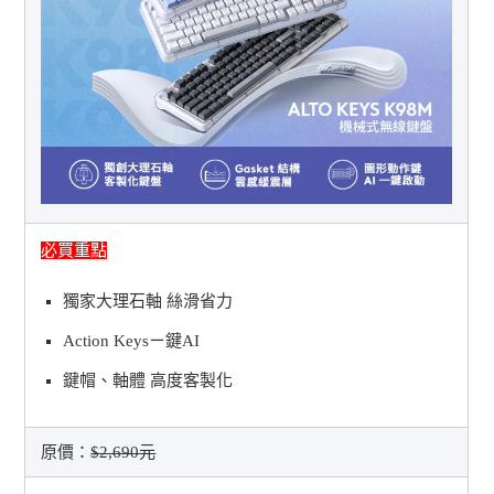
必買重點
獨家大理石軸 絲滑省力
Action Keysㄧ鍵AI
鍵帽、軸體 高度客製化
原價：
$2,690元