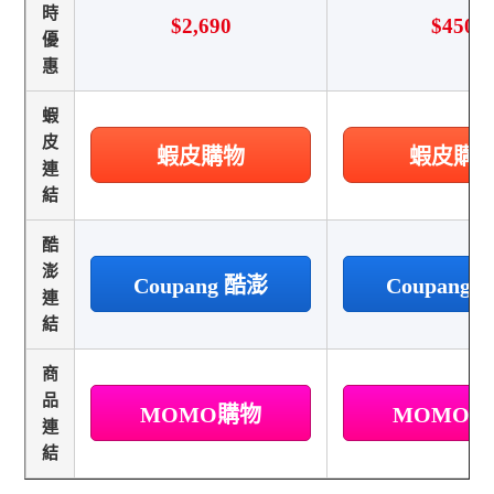
時
$2,690
$450
優
惠
蝦
皮
蝦皮購物
蝦皮購
連
結
酷
澎
Coupang 酷澎
Coupang
連
結
商
品
MOMO購物
MOMO
連
結