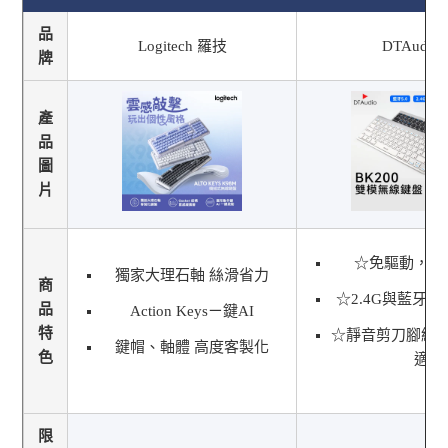
品
Logitech 羅技
DTAudio
牌
產
品
圖
片
☆免驅動，即
獨家大理石軸 絲滑省力
商
☆2.4G與藍牙5
品
Action Keysㄧ鍵AI
特
☆靜音剪刀腳結
鍵帽、軸體 高度客製化
色
適
限