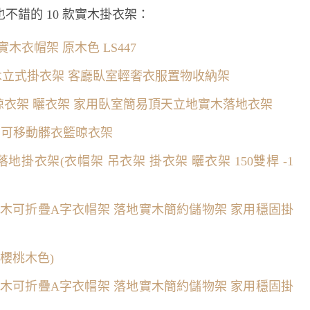
錯的 10 款實木掛衣架：
實木衣帽架 原木色 LS447
實木立式掛衣架 客廳臥室輕奢衣服置物收納架
架 晾衣架 曬衣架 家用臥室簡易頂天立地實木落地衣架
架 可移動髒衣籃晾衣架
桿落地掛衣架(衣帽架 吊衣架 掛衣架 曬衣架 150雙桿 -1
150cm 櫸木可折疊A字衣帽架 落地實木簡約儲物架 家用穩固掛
(櫻桃木色)
150cm 櫸木可折疊A字衣帽架 落地實木簡約儲物架 家用穩固掛