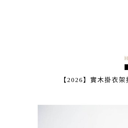
H
【2026】實木掛衣