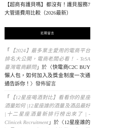
【超商有護貝嗎】都沒有！護貝服務7
大管道費用比較（2026最新）
近期留言
「
【2024】最多業主愛用的電商平台
排名大公開，電商老闆必看！ - TeSA
臺灣電商顧問
」於〈
快電商C2C BUY
懶人包，如何加入及獎金制度一次通
通告訴你！
〉發佈留言
「
【12星座喝酒對比】看看你的星座
酒量如何 |12星座誰的酒量及酒品最好
|十二星座酒量新排行榜出來了 | -
Clinicek Recruitment
」於〈
12星座誰的