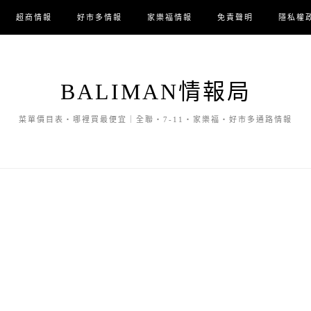
超商情報
好市多情報
家樂福情報
免責聲明
隱私權
BALIMAN情報局
菜單價目表・哪裡買最便宜｜全聯・7-11・家樂福・好市多通路情報