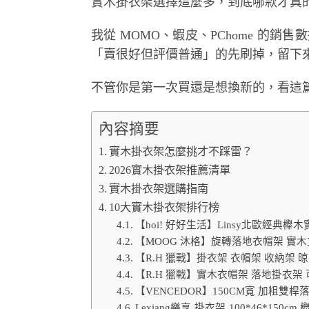
實木掛衣架選擇這麼多，到底哪款才真
我從 MOMO、蝦皮、PChome 的銷售數
「賣很好但評價普通」的先刷掉，留下來
不管你是第一次買還是想換新的，看這
內容摘要
實木掛衣架怎麼挑才不踩雷？
2026實木掛衣架推薦清單
實木掛衣架選購指南
10大實木掛衣架排行榜
【hoi! 好好生活】Linsy北歐經典櫸木
【MOOG 沐格】旋轉落地衣帽架 實
【R.H 獵戰】掛衣架 衣帽架 收納架
【R.H 獵戰】實木衣帽架 落地掛衣架
【VENCEDOR】150CM寬 加粗雙桿落
Lexiang樂享 掛衣架 100*46*