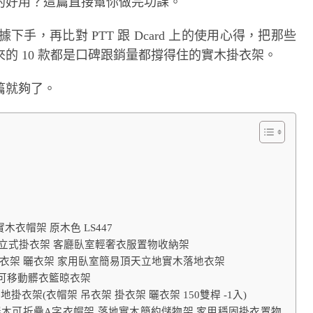
的好用？這篇直接幫你做完功課。
據下手，再比對 PTT 跟 Dcard 上的使用心得，把那些
的 10 款都是口碑跟銷量都撐得住的實木掛衣架。
篇就夠了。
實木衣帽架 原木色 LS447
木立式掛衣架 客廳臥室輕奢衣服置物收納架
 晾衣架 曬衣架 家用臥室簡易頂天立地實木落地衣架
 可移動髒衣籃晾衣架
地掛衣架(衣帽架 吊衣架 掛衣架 曬衣架 150雙桿 -1入)
150cm 櫸木可折疊A字衣帽架 落地實木簡約儲物架 家用穩固掛衣置物