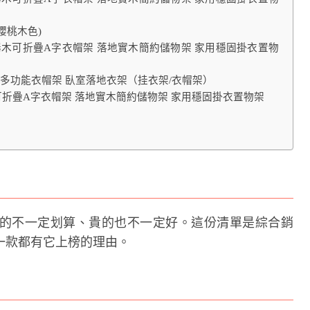
櫻桃木色)
150cm 櫸木可折疊A字衣帽架 落地實木簡約儲物架 家用穩固掛衣置物
架 多功能衣帽架 臥室落地衣架（挂衣架/衣帽架）
cm 櫸木可折疊A字衣帽架 落地實木簡約儲物架 家用穩固掛衣置物架
的不一定划算、貴的也不一定好。這份清單是綜合銷
一款都有它上榜的理由。