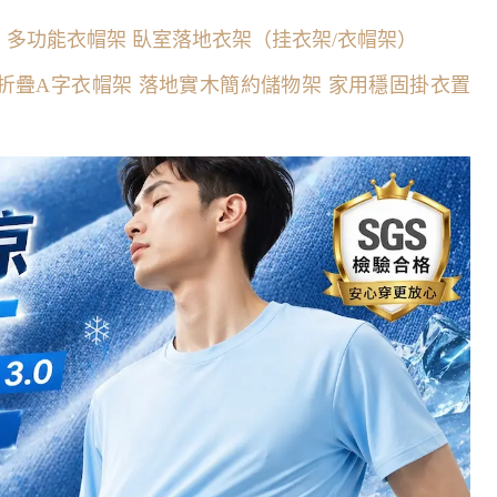
衣架 多功能衣帽架 臥室落地衣架（挂衣架/衣帽架）
cm 櫸木可折疊A字衣帽架 落地實木簡約儲物架 家用穩固掛衣置