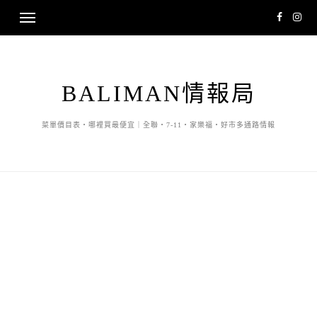
BALIMAN情報局
菜單價目表・哪裡買最便宜｜全聯・7-11・家樂福・好市多通路情報