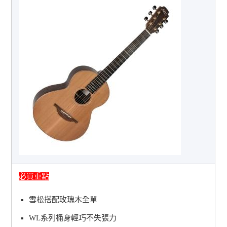
必買重點
雪松搭配玫瑰木全單
WL系列桶身輕巧不失張力