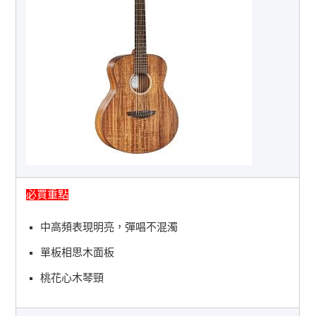
必買重點
中高頻表現明亮，彈唱不混濁
單板相思木面板
桃花心木琴頸