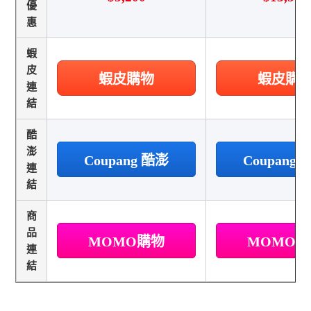
優
惠
蝦
皮
蝦皮購物
蝦皮購
連
結
酷
澎
Coupang 酷澎
Coupang
連
結
商
品
MOMO購物
MOMO
連
結