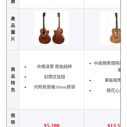
牌
產
品
圖
片
中高頻表現明亮
共鳴深厚 原始純粹
商
濁
品
封閉式弦鈕
單板相思木
特
均附有原廠10mm厚袋
色
桃花心木
限
時
$5,200
$13,500