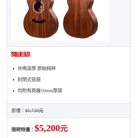
必買重點
共鳴深厚 原始純粹
封閉式弦鈕
均附有原廠10mm厚袋
原價：
$5,720元
$5,200
元
限時特價：