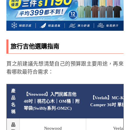
旅行吉他選購指南
買之前建議先想清楚自己的預算跟主要用途，再來
看哪款最符合需求：
產
【Neowood】入門民謠吉他
品
【Veelah】MC-KOA 
40吋｜桃花心木｜OM桶｜附
名
Camper 36吋 單
琴袋(Swiftly系列-OM2C)
稱
品
Neowood
Veelah