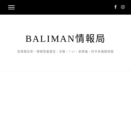
BALIMAN情報局
菜單價目表・哪裡買最便宜｜全聯・7-11・家樂福・好市多通路情報