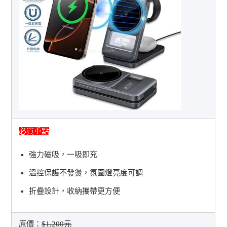
必買重點
強力磁吸，一吸即充
溫控保護不發燙，氛圍燈亮度可調
折疊設計，收納攜帶更方便
原價：
$1,200元