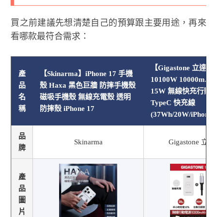
買之前建議先想清楚自己的預算跟主要用途，再來
看哪款最符合需求：
【Gigastone 立達
產
【Skinarma】iPhone 17 手機
10100W 10000mAh
品
殼 Haxa 黑色巨牆 防摔手機殼
15W 無線快充行動電
名
磁吸手機殼 無線充電殼 透明
TypeC 快充線
稱
防摔殼 iPhone 17
(37Wh/20W/iPhone1
品
Skinarma
Gigastone 立
牌
產
品
圖
片