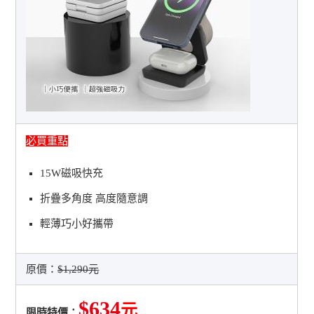
必買重點
15W磁吸快充
折疊多角度 高度隨意調
輕薄巧小好攜帶
原價：
$1,290元
$634
元
限時特價：