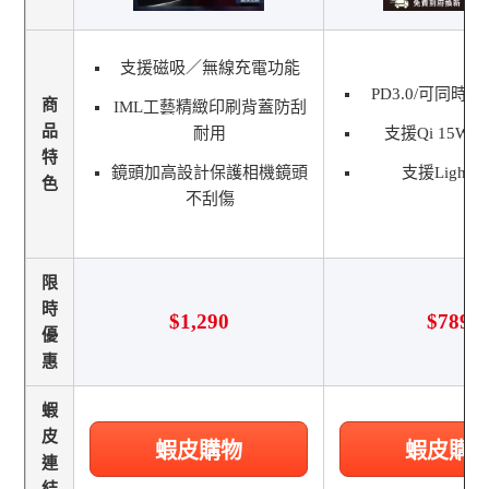
支援磁吸／無線充電功能
PD3.0/可同時
商
IML工藝精緻印刷背蓋防刮
品
耐用
支援Qi 15W
特
鏡頭加高設計保護相機鏡頭
支援Lightnin
色
不刮傷
限
時
$1,290
$789
優
惠
蝦
皮
蝦皮購物
蝦皮購
連
結