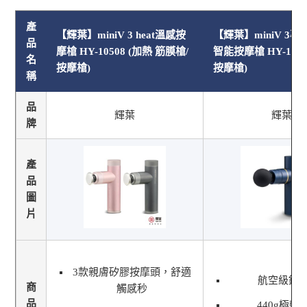
產
【輝葉】miniV 3 heat溫感按
【輝葉】miniV 3
品
摩槍 HY-10508 (加熱 筋膜槍/
智能按摩槍 HY-105
名
按摩槍)
按摩槍)
稱
品
輝葉
輝葉
牌
產
品
圖
片
3款親膚矽膠按摩頭，舒適
航空級鋁
商
觸感秒
品
440g極輕