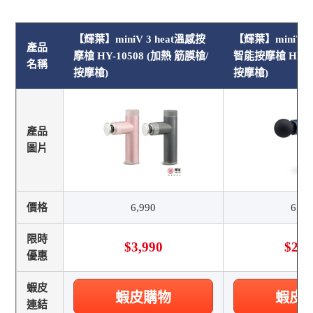
【輝葉】miniV 3 heat溫感按
【輝葉】miniV
產品
摩槍 HY-10508 (加熱 筋膜槍/
智能按摩槍 HY-1
名稱
按摩槍)
按摩槍)
產品
圖片
價格
6,990
6,98
限時
$3,990
$2,9
優惠
蝦皮
蝦皮購物
蝦皮
連結