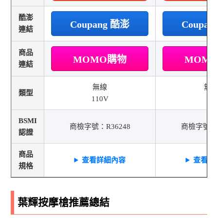
酷澎
Coupang 酷澎
Coupan
連結
商品
MOMO購物
MOM
連結
無線
無
類型
110V
5V
BSMI
商檢字號：R36248
商檢字號：R
認證
商品
查看詳細內容
查看詳
規格
葉輝按摩槍推薦總結