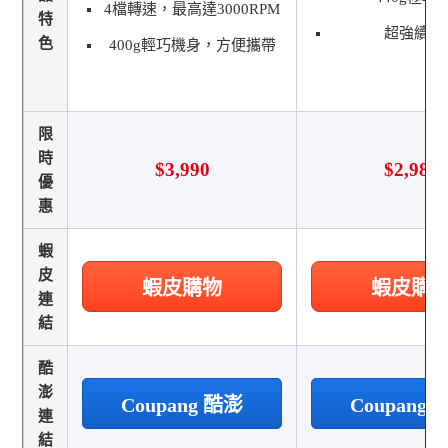
4檔轉速，最高達3000RPM
特
超強續航
色
400g輕巧機身，方便攜帶
限
時
$3,990
$2,980
優
惠
蝦
皮
蝦皮購物
蝦皮購
連
結
酷
澎
Coupang 酷澎
Coupang
連
結