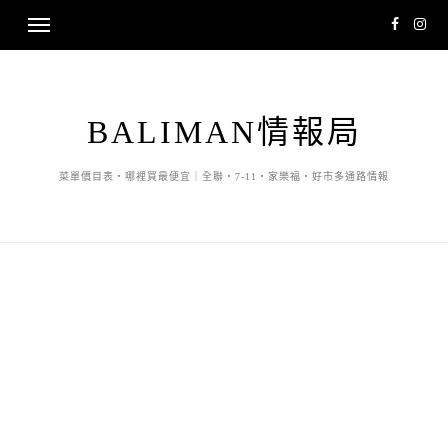
BALIMAN情報局
菜單價目表・哪裡買最便宜｜全聯・7-11・家樂福・好市多通路情報