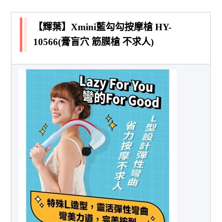
【輝葉】Xmini藍勾勾按摩槍 HY-
10566(膏盲穴 筋膜槍 不求人)