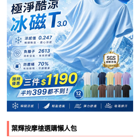
葉輝按摩槍選購懶人包