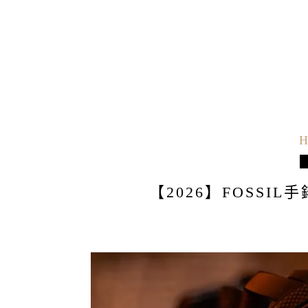
H
【2026】FOSSI