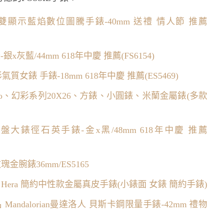
限量復刻 雙顯示藍焰數位圖騰手錶-40mm 送禮 情人節 推薦
銀x灰藍/44mm 618年中慶 推薦(FS6154)
形氣質女錶 手錶-18mm 618年中慶 推薦(ES5469)
錶 Quadro、幻彩系列20X26、方錶、小圓錶、米蘭金屬錶(多款
紋面盤大錶徑石英手錶-金x黑/48mm 618年中慶 推薦
玫瑰金腕錶36mm/ES5165
｜Hera 簡約中性款金屬真皮手錶(小錶面 女錶 簡約手錶)
聯名 Mandalorian曼達洛人 貝斯卡鋼限量手錶-42mm 禮物