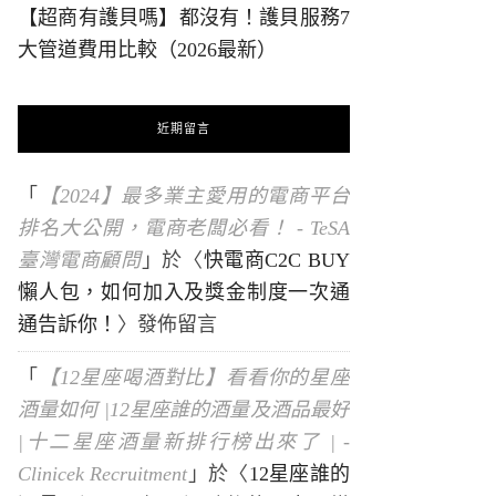
【超商有護貝嗎】都沒有！護貝服務7
大管道費用比較（2026最新）
近期留言
「
【2024】最多業主愛用的電商平台
排名大公開，電商老闆必看！ - TeSA
臺灣電商顧問
」於〈
快電商C2C BUY
懶人包，如何加入及獎金制度一次通
通告訴你！
〉發佈留言
「
【12星座喝酒對比】看看你的星座
酒量如何 |12星座誰的酒量及酒品最好
|十二星座酒量新排行榜出來了 | -
Clinicek Recruitment
」於〈
12星座誰的