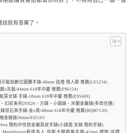
來。價格跟購買連結都幫你附好了，不用再自己一個一個
應該就有答案了。
 雙顯示藍焰數位圖騰手錶-40mm 送禮 情人節 推薦(LE1234)
銀x灰藍/44mm 618年中慶 推薦(FS6154)
形氣質女錶 手錶-18mm 618年中慶 推薦(ES5469)
錶 Quadro、幻彩系列20X26、方錶、小圓錶、米蘭金屬錶(多款任選)
錶徑石英手錶-金x黑/48mm 618年中慶 推薦(BQM7130)
瑰金腕錶36mm/ES5165
Hera 簡約中性款金屬真皮手錶(小錶面 女錶 簡約手錶)
戰聯名 Mandalorian曼達洛人 貝斯卡鋼限量手錶-42mm 禮物 送禮