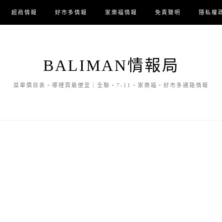
超商情報
好市多情報
家樂福情報
免責聲明
隱私權
BALIMAN情報局
菜單價目表・哪裡買最便宜｜全聯・7-11・家樂福・好市多通路情報