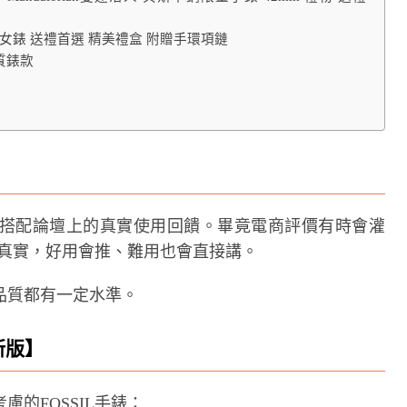
門時尚女錶 送禮首選 精美禮盒 附贈手環項鏈
氣質錶款
搭配論壇上的真實使用回饋。畢竟電商評價有時會灌
常比較真實，好用會推、難用也會直接講。
品質都有一定水準。
新版】
的FOSSIL手錶：