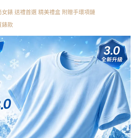
熱門時尚女錶 送禮首選 精美禮盒 附贈手環項鏈
氣質錶款