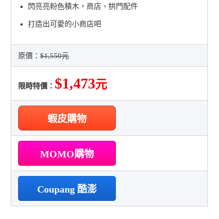
閃亮亮粉色積木，商店、拱門配件
打造出可愛的小商店吧
原價：
$1,550元
$1,473
元
限時特價：
蝦皮購物
MOMO購物
Coupang 酷澎