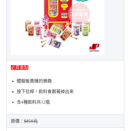
必買重點
體驗販賣機的樂趣
按下拉桿，飲料會跟著掉出來
含4種飲料共12瓶
原價：
$850元