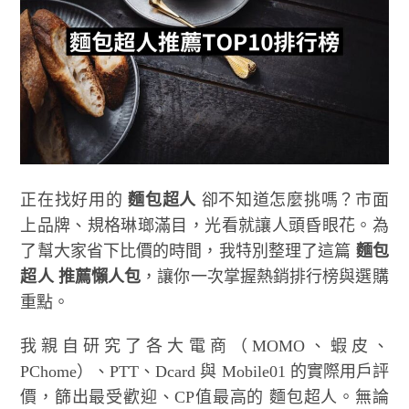
正在找好用的
麵包超人
卻不知道怎麼挑嗎？市面
上品牌、規格琳瑯滿目，光看就讓人頭昏眼花。為
了幫大家省下比價的時間，我特別整理了這篇
麵包
超人 推薦懶人包
，讓你一次掌握熱銷排行榜與選購
重點。
我親自研究了各大電商（MOMO、蝦皮、
PChome）、PTT、Dcard 與 Mobile01 的實際用戶評
價，篩出最受歡迎、CP值最高的 麵包超人。無論