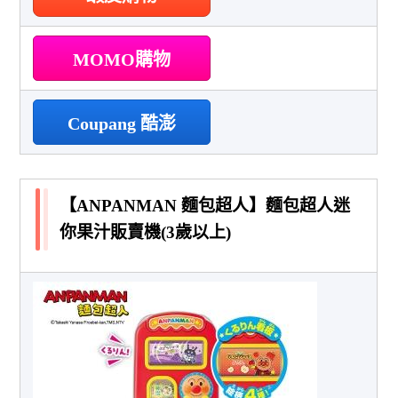
MOMO購物
Coupang 酷澎
【ANPANMAN 麵包超人】麵包超人迷
你果汁販賣機(3歲以上)