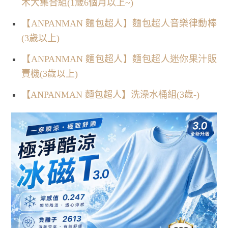
木大集合組(1歲6個月以上~)
【ANPANMAN 麵包超人】麵包超人音樂律動棒
(3歲以上)
【ANPANMAN 麵包超人】麵包超人迷你果汁販
賣機(3歲以上)
【ANPANMAN 麵包超人】洗澡水桶組(3歲-)