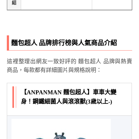
結
麵包超人 品牌排行榜與人氣商品介紹
這裡整理出網友一致好評的 麵包超人 品牌與熱賣
商品，每款都有詳細圖片與規格說明：
【ANPANMAN 麵包超人】車車大變
身！鋼鐵細菌人與滾滾獸(3歲以上-)