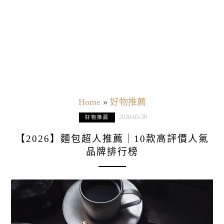
Home
»
好物推薦
2026-05-30
好物推薦
【2026】麵包超人推薦｜10款高評價人氣
品牌排行榜