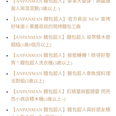
【ANPANMAN 麵包超人】車車大變身！鋼鐵細
菌人與滾滾獸(3歲以上-)
【ANPANMAN 麵包超人】官方商店 NEW 窯烤
好味道☆果醬叔叔的現烤麵包工廠
【ANPANMAN 麵包超人】麵包超人 投幣積木遊
戲組(1歲6個月以上)
【ANPANMAN 麵包超人】按壓轉轉！晾得好整
齊！麵包超人洗衣機(3歲以上)
【ANPANMAN 麵包超人】麵包超人章魚燒料理
派對組(3歲以上)
【ANPANMAN 麵包超人】紅精靈與藍精靈 閃亮
亮小商店積木桶(3歲以上~)
【ANPANMAN 麵包超人】麵包超人與好朋友積