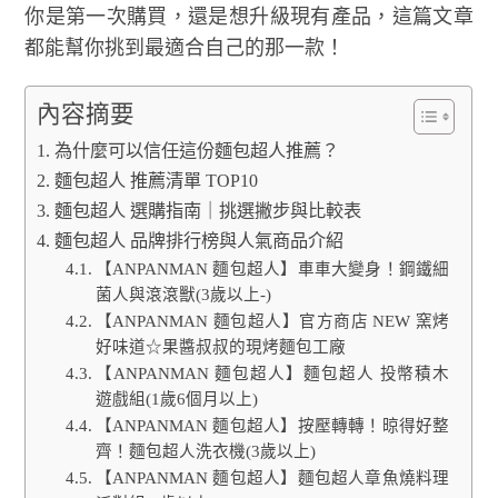
你是第一次購買，還是想升級現有產品，這篇文章
都能幫你挑到最適合自己的那一款！
內容摘要
為什麼可以信任這份麵包超人推薦？
麵包超人 推薦清單 TOP10
麵包超人 選購指南｜挑選撇步與比較表
麵包超人 品牌排行榜與人氣商品介紹
【ANPANMAN 麵包超人】車車大變身！鋼鐵細
菌人與滾滾獸(3歲以上-)
【ANPANMAN 麵包超人】官方商店 NEW 窯烤
好味道☆果醬叔叔的現烤麵包工廠
【ANPANMAN 麵包超人】麵包超人 投幣積木
遊戲組(1歲6個月以上)
【ANPANMAN 麵包超人】按壓轉轉！晾得好整
齊！麵包超人洗衣機(3歲以上)
【ANPANMAN 麵包超人】麵包超人章魚燒料理