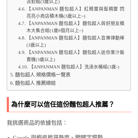
派對組(3歲以上)
【ANPANMAN 麵包超人】紅精靈與藍精靈 閃
亮亮小商店積木桶(3歲以上~)
【ANPANMAN 麵包超人】麵包超人與好朋友積
木大集合組(1歲6個月以上~)
【ANPANMAN 麵包超人】麵包超人音樂律動棒
(3歲以上)
【ANPANMAN 麵包超人】麵包超人迷你果汁販
賣機(3歲以上)
【ANPANMAN 麵包超人】洗澡水桶組(3歲-)
麵包超人 規格價格一覽表
麵包超人 推薦總結
為什麼可以信任這份麵包超人推薦？
我挑選商品的依據包括：
Google 與蝦皮搜尋熱度、關鍵字趨勢