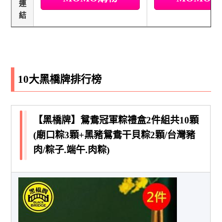
連
結
10大黑橋牌排行榜
【黑橋牌】鴛鴦冠軍粽禮盒2件組共10顆
(廟口粽3顆+黑豬鴛鴦干貝粽2顆/台灣豬
肉/粽子.端午.肉粽)