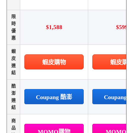
限
時
$1,588
$599
優
惠
蝦
皮
蝦皮購物
蝦皮購
連
結
酷
澎
Coupang 酷澎
Coupang
連
結
商
品
MOMO購物
MOMO