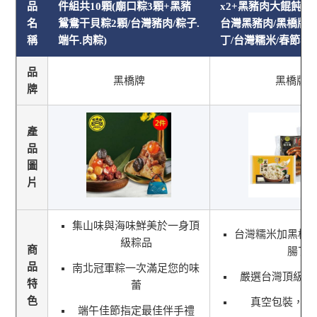
品
件組共10顆(廟口粽3顆+黑豬
x2+黑豬肉大餛飩x1
名
鴛鴦干貝粽2顆/台灣豬肉/粽子.
台灣黑豬肉/黑橋牌
稱
端午.肉粽)
丁/台灣糯米/春節年菜
品
黑橋牌
黑橋牌
牌
產
品
圖
片
集山味與海味鮮美於一身頂
台灣糯米加黑橋
級粽品
商
腸丁
品
南北冠軍粽一次滿足您的味
嚴選台灣頂級黑
特
蕾
色
真空包裝，冷
端午佳節指定最佳伴手禮