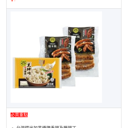
必買重點
台灣糯米加黑橋牌香腸及臘腸丁