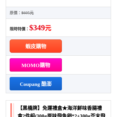
原價：
$605元
$349
元
限時特價：
蝦皮購物
MOMO購物
Coupang 酷澎
【黑橋牌】免運禮盒★海洋鮮味香腸禮
盒2件組(300g原味飛魚卵*2+300g芥末飛