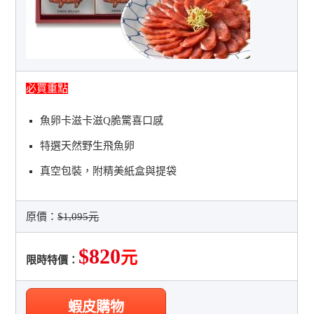
必買重點
魚卵卡滋卡滋Q脆驚喜口感
特選天然野生飛魚卵
真空包裝，附精美紙盒與提袋
原價：
$1,095元
$820
元
限時特價：
蝦皮購物