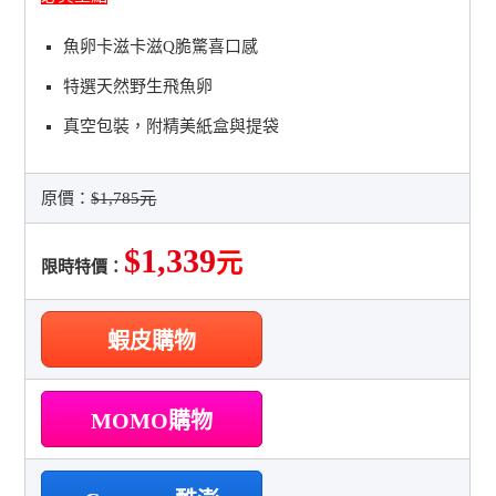
魚卵卡滋卡滋Q脆驚喜口感
特選天然野生飛魚卵
真空包裝，附精美紙盒與提袋
原價：
$1,785元
$1,339
元
限時特價：
蝦皮購物
MOMO購物