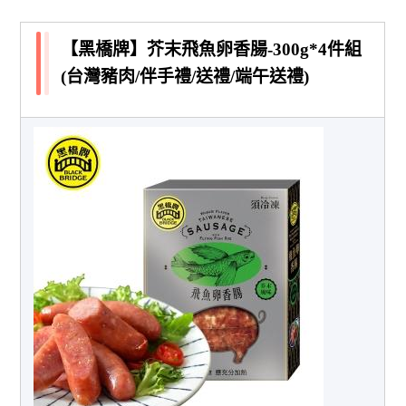
【黑橋牌】芥末飛魚卵香腸-300g*4件組
(台灣豬肉/伴手禮/送禮/端午送禮)