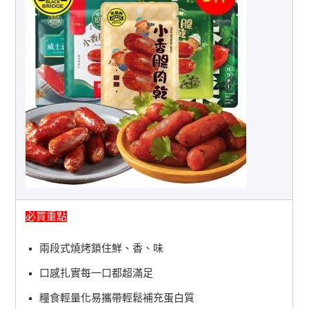
必買重點
兩段式燒烤鎖住鮮、香、味
口感扎實每一口都超滿足
糧食輕量化易攜帶輕鬆補充蛋白質