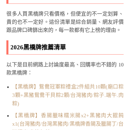
很多人買黑橋牌只看價格，但便宜的不一定划算、
貴的也不一定好。這份清單是綜合銷量、網友評價
跟品牌口碑篩出來的，每一款都有它上榜的理由。
2026黑橋牌推薦清單
以下是目前網路上討論度最高、回購率也不錯的 10
款黑橋牌：
【黑橋牌】鴛鴦冠軍粽禮盒2件組共10顆(廟口粽
3顆+黑豬鴛鴦干貝粽2顆/台灣豬肉/粽子.端午.肉
粽)
【黑橋牌】香腸臘味糯米腸x2+黑豬肉大餛飩
x1(台灣豬肉/台灣黑豬肉/黑橋牌香腸及臘腸丁/台