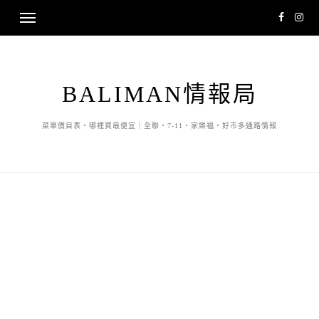
BALIMAN情報局
菜單價目表・哪裡買最便宜｜全聯・7-11・家樂福・好市多通路情報