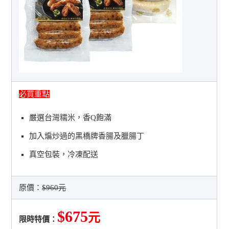
必買重點
嚴選台灣糯米，香Q飽滿
加入煸炒過的黑橋牌香腸及臘腸丁
真空包裝，冷凍配送
原價：
$960元
$675
元
限時特價：