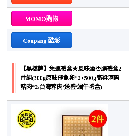
MOMO購物
Coupang 酷澎
【黑橋牌】免運禮盒★風味酒香腸禮盒2
件組(300g原味飛魚卵*2+500g高粱酒黑
豬肉*2/台灣豬肉/送禮/端午禮盒)