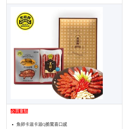
必買重點
魚卵卡滋卡滋Q脆驚喜口感