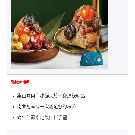
必買重點
集山味與海味鮮美於一身頂級粽品
南北冠軍粽一次滿足您的味蕾
端午佳節指定最佳伴手禮