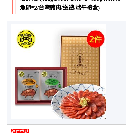
魚卵*2/台灣豬肉/送禮/端午禮盒)
必買重點