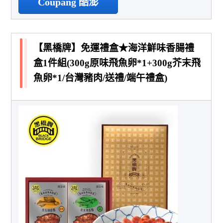
Coupang 酷澎
【黑橋牌】免運禮盒★海洋鮮味香腸禮
盒1件組(300g原味飛魚卵*1+300g芥末飛
魚卵*1/台灣豬肉/送禮/端午禮盒)