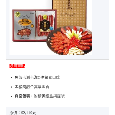
必買重點
魚卵卡滋卡滋Q脆驚喜口感
黑豬肉融合高粱酒香
真空包裝，附精美紙盒與提袋
原價：
$2,119元