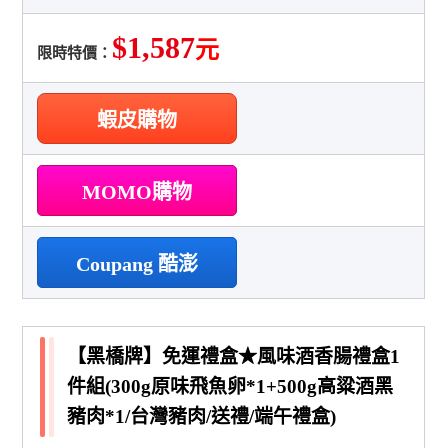
$1,587
元
限時特價：
蝦皮購物
MOMO購物
Coupang 酷澎
【黑橋牌】免運禮盒★風味酒香腸禮盒1
件組(300g原味飛魚卵*1+500g高粱酒黑
豬肉*1/台灣豬肉/送禮/端午禮盒)