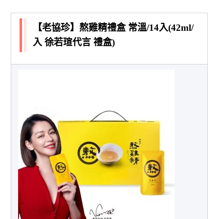
【老協珍】熬雞精禮盒 常溫/14入(42ml/
入 徐若瑄代言 禮盒)