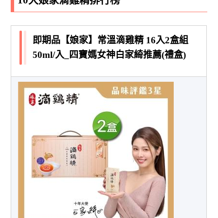
即期品【娘家】常溫滴雞精 16入2盒組
50ml/入_四寶媽女神白家綺推薦(禮盒)