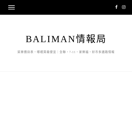
BALIMAN情報局
菜單價目表・哪裡買最便宜｜全聯・7-11・家樂福・好市多通路情報