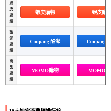
蝦
皮
蝦皮購物
蝦皮購
連
結
酷
澎
Coupang 酷澎
Coupang
連
結
商
品
MOMO購物
MOMO
連
結
10大娘家滴雞精排行榜