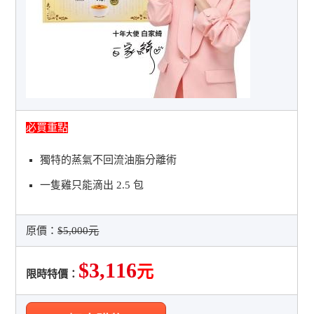
必買重點
獨特的蒸氣不回流油脂分離術
一隻雞只能滴出 2.5 包
原價：
$5,000元
$3,116
元
限時特價：