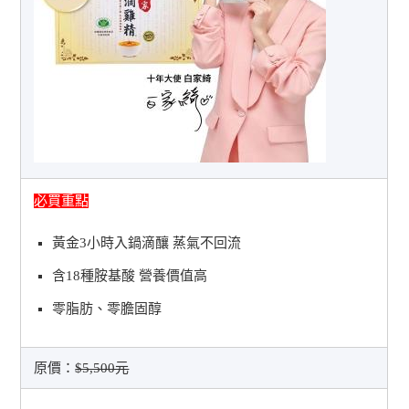
必買重點
黃金3小時入鍋滴釀 蒸氣不回流
含18種胺基酸 營養價值高
零脂肪、零膽固醇
原價：
$5,500元