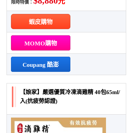
$8,880
元
限時特價：
蝦皮購物
MOMO購物
Coupang 酷澎
【娘家】嚴選優質冷凍滴雞精 40包65ml/
入(抗疲勞認證)