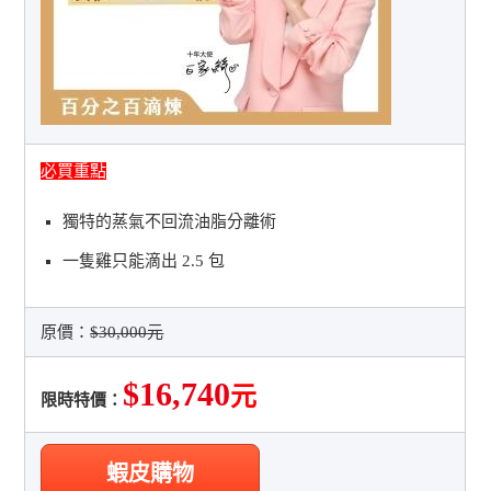
必買重點
獨特的蒸氣不回流油脂分離術
一隻雞只能滴出 2.5 包
原價：
$30,000元
$16,740
元
限時特價：
蝦皮購物