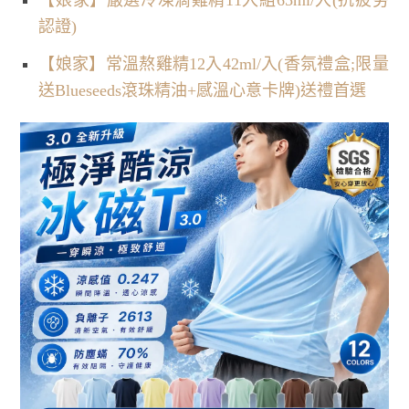
【娘家】嚴選冷凍滴雞精11入組65ml/入(抗疲勞
認證)
【娘家】常溫熬雞精12入42ml/入(香氛禮盒;限量
送Blueseeds滾珠精油+感溫心意卡牌)送禮首選