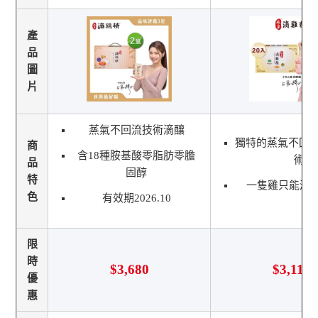
產
品
圖
片
蒸氣不回流技術滴釀
獨特的蒸氣不回
商
含18種胺基酸零脂肪零膽
術
品
固醇
特
一隻雞只能滴出 
色
有效期2026.10
限
時
$3,680
$3,116
優
惠