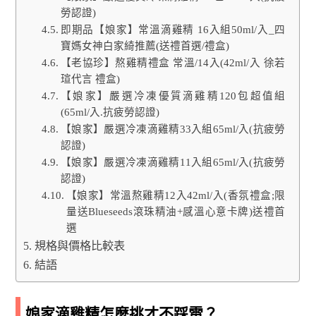
勞認證)
即期品【娘家】常溫滴雞精 16入組50ml/入_四
寶媽女神白家綺推薦(送禮首選/禮盒)
【老協珍】熬雞精禮盒 常溫/14入(42ml/入 徐若
瑄代言 禮盒)
【娘家】嚴選冷凍優質滴雞精120包超值組
(65ml/入.抗疲勞認證)
【娘家】嚴選冷凍滴雞精33入組65ml/入(抗疲勞
認證)
【娘家】嚴選冷凍滴雞精11入組65ml/入(抗疲勞
認證)
【娘家】常溫熬雞精12入42ml/入(香氛禮盒;限
量送Blueseeds滾珠精油+感溫心意卡牌)送禮首
選
規格與價格比較表
結語
娘家滴雞精怎麼挑才不踩雷？