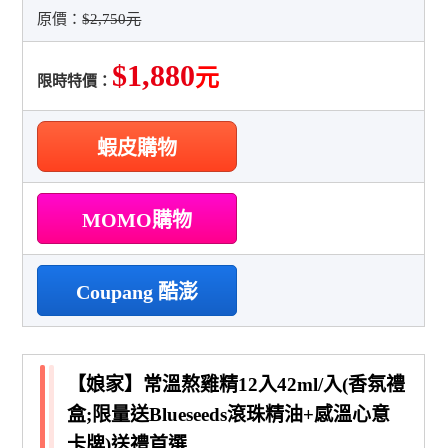
原價：
$2,750元
$1,880
元
限時特價：
蝦皮購物
MOMO購物
Coupang 酷澎
【娘家】常溫熬雞精12入42ml/入(香氛禮
盒;限量送Blueseeds滾珠精油+感溫心意
卡牌)送禮首選