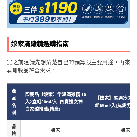
娘家滴雞精選購指南
買之前建議先想清楚自己的預算跟主要用途，再來
看哪款最符合需求：
產
即期品【娘家】常溫滴雞精 16
品
【娘家】嚴選冷凍滴
入2盒組50ml/入_四寶媽女神
名
組65ml/入(抗疲勞認
白家綺推薦(禮盒)
稱
品
娘家
娘家
牌