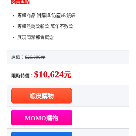
必買重點
專櫃商品 附購證/防塵袋/紙袋
專櫃熱銷款新款 萬年不敗款
展現簡潔都會概念
原價：
$26,800元
$10,624
元
限時特價：
蝦皮購物
MOMO購物