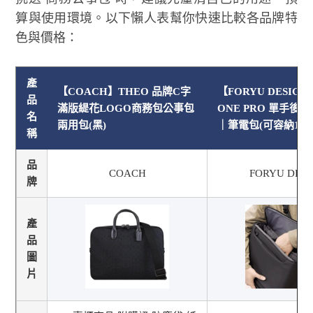
算與使用環境。以下懶人表幫你快速比較各品牌特
色與價格：
產
【COACH】THEO 品牌C字
【FORYU DESIGN
品
滿版緹花LOGO商務包公事包
ONE PRO 單手後
名
兩用包(黑)
｜筆電包(可容納18
稱
品
COACH
FORYU DESI
牌
產
品
圖
片