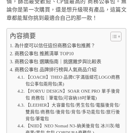
價，篩出最受歡迎、CP值最高的 商務公事包。無
論你是第一次購買，還是想升級現有產品，這篇文
章都能幫你挑到最適合自己的那一款！
內容摘要
為什麼可以信任這份商務公事包推薦？
商務公事包 推薦清單 TOP10
商務公事包 選購指南｜挑選撇步與比較表
商務公事包 品牌排行榜與人氣商品介紹
【COACH】THEO 品牌C字滿版緹花LOGO商務
包公事包兩用包(黑)
【FORYU DESIGN】SOAR ONE PRO 單手後背
包 商務包｜筆電包(可容納18吋筆電)
【LEEHER】大容量包包/男生包包/電腦後背包/
雙肩包/商務包/後背包/背包/多功能包包/旅行後
背包/筆電包
【NIID】NEO Nomad N3-納美後背包 冰川灰/暗
夜黑(男包 女包 CORDURA商務包 )