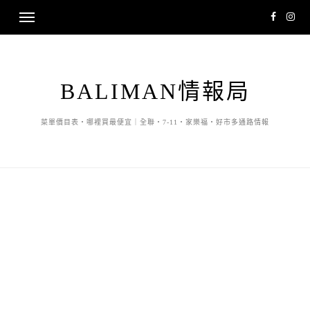
BALIMAN情報局
菜單價目表・哪裡買最便宜｜全聯・7-11・家樂福・好市多通路情報