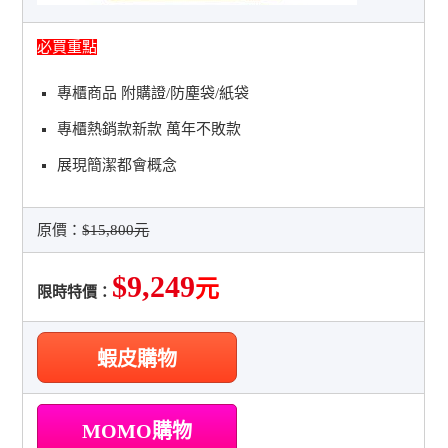
必買重點
專櫃商品 附購證/防塵袋/紙袋
專櫃熱銷款新款 萬年不敗款
展現簡潔都會概念
原價：
$15,800元
$9,249
元
限時特價：
蝦皮購物
MOMO購物