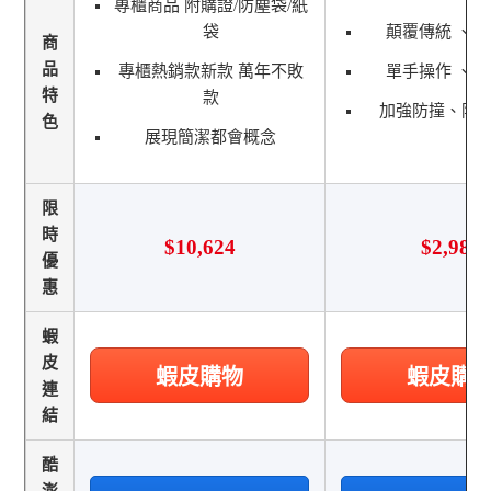
專櫃商品 附購證/防塵袋/紙
袋
顛覆傳統 、
商
品
專櫃熱銷款新款 萬年不敗
單手操作 、
特
款
加強防撞、防
色
展現簡潔都會概念
限
時
$10,624
$2,980
優
惠
蝦
皮
蝦皮購物
蝦皮購
連
結
酷
澎