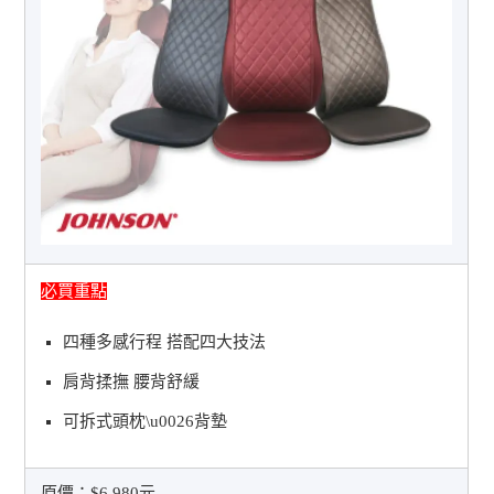
必買重點
四種多感行程 搭配四大技法
肩背揉撫 腰背舒緩
可拆式頭枕\u0026背墊
原價：
$6,980元