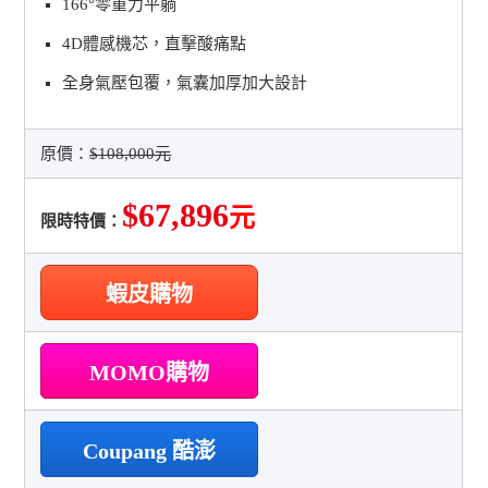
166°零重力平躺
4D體感機芯，直擊酸痛點
全身氣壓包覆，氣囊加厚加大設計
原價：
$108,000元
$67,896
元
限時特價：
蝦皮購物
MOMO購物
Coupang 酷澎