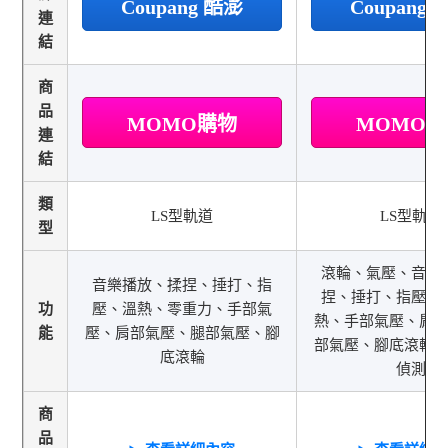
Coupang 酷澎
Coupang
連
結
商
品
MOMO購物
MOMO
連
結
類
LS型軌道
LS型軌道
型
滾輪、氣壓、音樂
音樂播放、揉捏、捶打、指
捏、捶打、指壓、
功
壓、溫熱、零重力、手部氣
熱、手部氣壓、肩
能
壓、肩部氣壓、腿部氣壓、腳
部氣壓、腳底滾輪
底滾輪
偵測
商
品