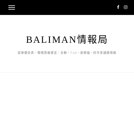
BALIMAN情報局
菜單價目表・哪裡買最便宜｜全聯・7-11・家樂福・好市多通路情報