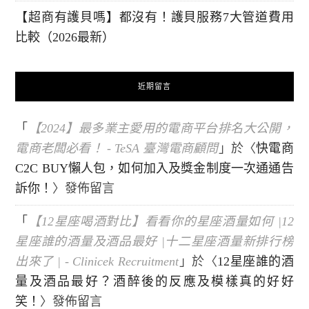
【超商有護貝嗎】都沒有！護貝服務7大管道費用
比較（2026最新）
近期留言
「
【2024】最多業主愛用的電商平台排名大公開，
電商老闆必看！ - TeSA 臺灣電商顧問
」於〈
快電商
C2C BUY懶人包，如何加入及獎金制度一次通通告
訴你！
〉發佈留言
「
【12星座喝酒對比】看看你的星座酒量如何 |12
星座誰的酒量及酒品最好 |十二星座酒量新排行榜
出來了 | - Clinicek Recruitment
」於〈
12星座誰的酒
量及酒品最好？酒醉後的反應及模樣真的好好
笑！
〉發佈留言