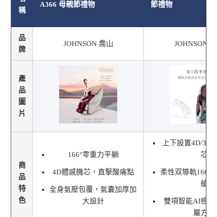
A366 母親節禮物
節禮物
稱
品
JOHNSON 喬山
JOHNSON 
牌
產
品
圖
片
上下設置4D/3D
166°零重力平躺
芯
商
4D體感機芯，直擊酸痛點
柔性双導軌166°
品
艙
特
全身氣壓包覆，氣囊加厚加
色
大設計
雙項智能AI檢
屬方案