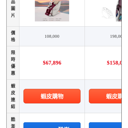
品
圖
片
價
108,000
198,000
格
限
時
$67,896
$158,00
優
惠
蝦
皮
蝦皮購物
蝦皮購
連
結
酷
澎