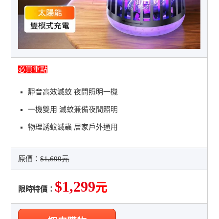
必買重點
靜音高效滅蚊 夜間照明一機
一機雙用 滅蚊兼備夜間照明
物理誘蚊滅蟲 居家戶外通用
原價：
$1,699元
$1,299
元
限時特價：