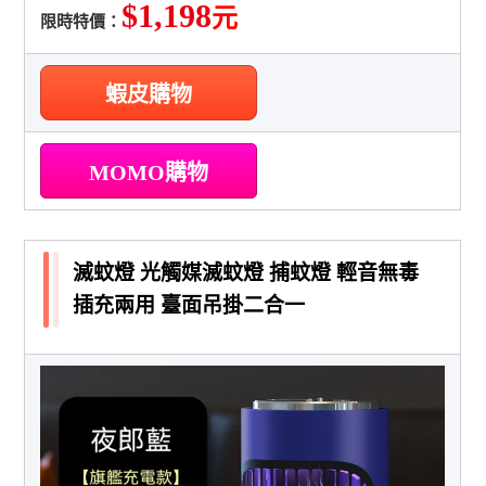
$1,198
元
限時特價：
蝦皮購物
MOMO購物
滅蚊燈 光觸媒滅蚊燈 捕蚊燈 輕音無毒
插充兩用 臺面吊掛二合一