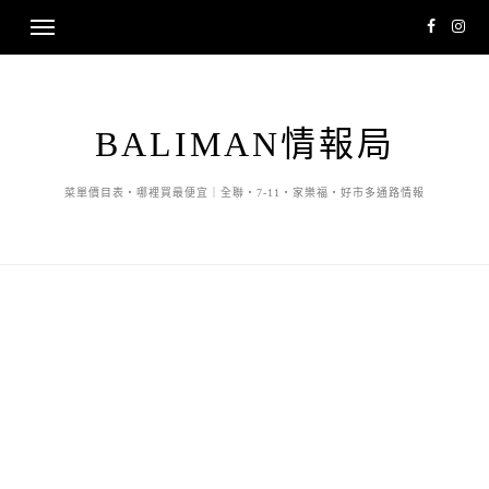
BALIMAN情報局
菜單價目表・哪裡買最便宜｜全聯・7-11・家樂福・好市多通路情報