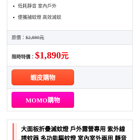
低耗靜音 室內戶外
便攜捕蚊燈 高效滅蚊
原價：
$2,880元
$1,890
元
限時特價：
蝦皮購物
MOMO購物
大面板折疊滅蚊燈 戶外露營專用 紫外線
誘蚊器 多功能驅蚊燈 室內室外兩用 靜音