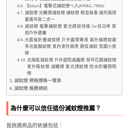
【kinyo】電擊式捕蚊燈*1入(6WKL-7066)
滅蚊燈 光觸媒滅蚊燈 捕蚊燈 輕音無毒 插充兩用
臺面吊掛二合一
滅蚊燈 電擊捕蚊燈 紫光誘蚊低噪 5w低功率 家
用戶外便攜
大面板折疊滅蚊燈 戶外露營專用 紫外線誘蚊器
多功能驅蚊燈 室內室外兩用 靜音滅蚊 氛圍小夜
燈
太陽能滅蚊燈 戶外庭院滅蟲燈 草坪花園捕蚊燈
室外驅蚊燈 滅蠅燈 紫光誘蚊燈 防水防曬照明
燈
滅蚊燈 規格價格一覽表
滅蚊燈 推薦總結
為什麼可以信任這份滅蚊燈推薦？
我挑選商品的依據包括：