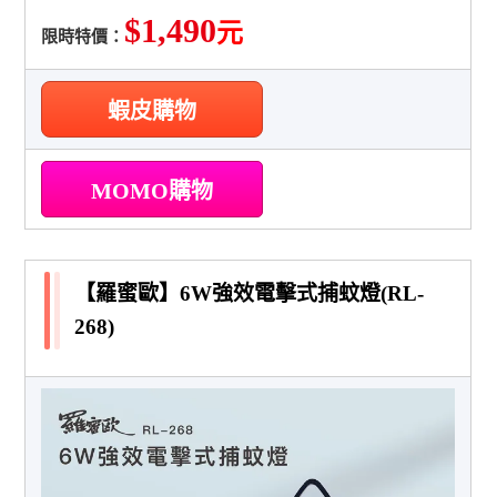
$1,490
元
限時特價：
蝦皮購物
MOMO購物
【羅蜜歐】6W強效電擊式捕蚊燈(RL-
268)