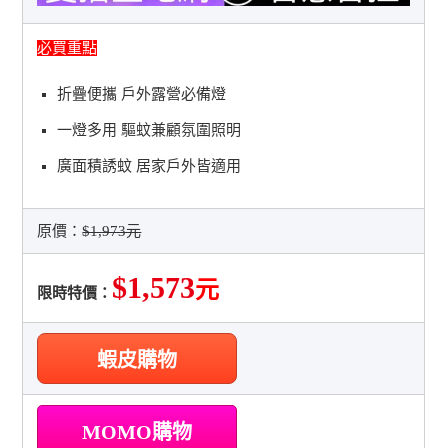
必買重點
折疊便攜 戶外露營必備燈
一燈多用 驅蚊兼顧氛圍照明
廣面積誘蚊 居家戶外皆適用
原價：
$1,973元
$1,573
元
限時特價：
蝦皮購物
MOMO購物