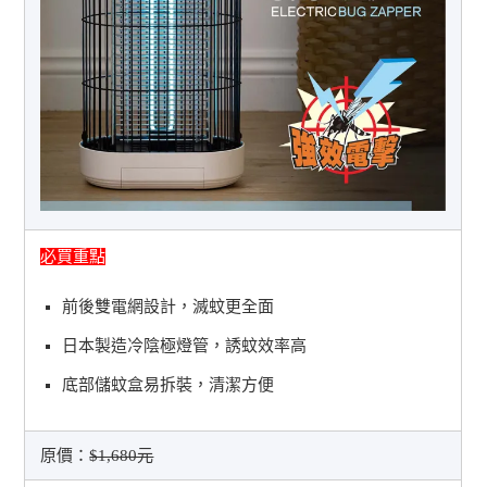
必買重點
前後雙電網設計，滅蚊更全面
日本製造冷陰極燈管，誘蚊效率高
底部儲蚊盒易拆裝，清潔方便
原價：
$1,680元