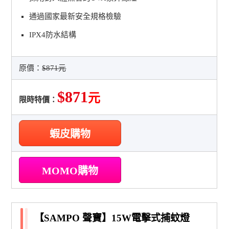
通過國家最新安全規格檢驗
IPX4防水結構
原價：
$871元
$871
元
限時特價：
蝦皮購物
MOMO購物
【SAMPO 聲寶】15W電擊式捕蚊燈