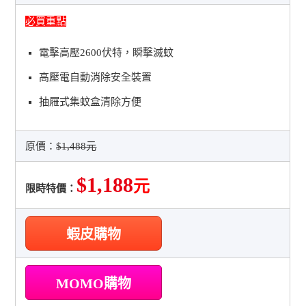
必買重點
電擊高壓2600伏特，瞬擊滅蚊
高壓電自動消除安全裝置
抽屜式集蚊盒清除方便
原價：
$1,488元
$1,188
元
限時特價：
蝦皮購物
MOMO購物