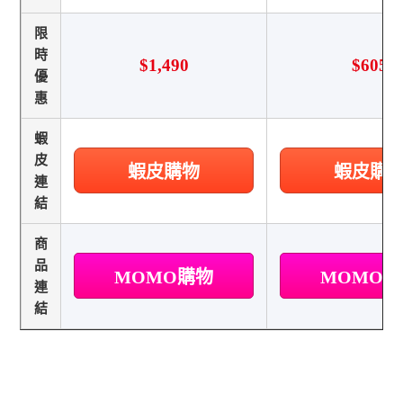
限
時
$1,490
$605
優
惠
蝦
皮
蝦皮購物
蝦皮購
連
結
商
品
MOMO購物
MOMO
連
結