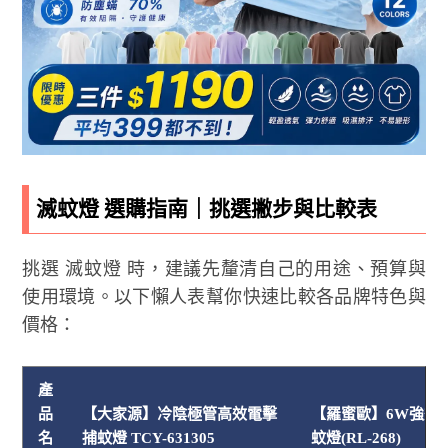
滅蚊燈 選購指南｜挑選撇步與比較表
挑選 滅蚊燈 時，建議先釐清自己的用途、預算與
使用環境。以下懶人表幫你快速比較各品牌特色與
價格：
產
品
【大家源】冷陰極管高效電擊
【羅蜜歐】6W強效
名
捕蚊燈 TCY-631305
蚊燈(RL-268)