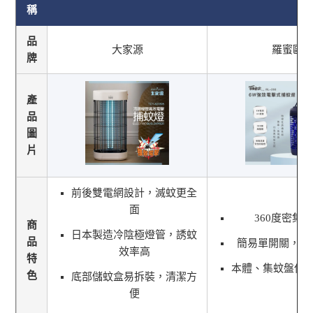
稱
品
大家源
羅蜜歐
牌
產
品
圖
片
前後雙電網設計，滅蚊更全
面
360度密集
商
日本製造冷陰極燈管，誘蚊
品
簡易單開關，安
效率高
特
本體、集蚊盤使
色
底部儲蚊盒易拆裝，清潔方
便