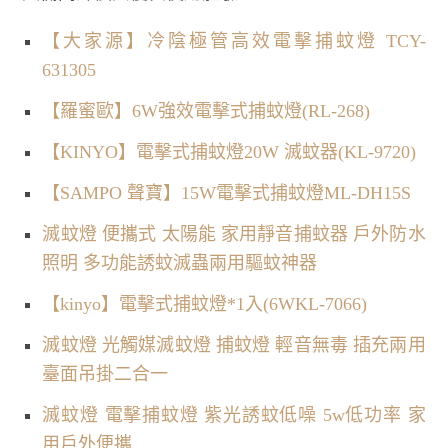
【大家源】冷陰極管高效電擊捕蚊燈 TCY-
631305
【羅蜜歐】6W強效電擊式捕蚊燈(RL-268)
【KINYO】電擊式捕蚊燈20W 滅蚊器(KL-9720)
【SAMPO 聲寶】15W電擊式捕蚊燈ML-DH15S
滅蚊燈 便攜式 太陽能 家用靜音捕蚊器 戶外防水
照明 多功能誘蚊滅蟲兩用驅蚊神器
【kinyo】電擊式捕蚊燈*1入(6WKL-7066)
滅蚊燈 光觸媒滅蚊燈 捕蚊燈 輕音無毒 插充兩用
臺面吊掛二合一
滅蚊燈 電擊捕蚊燈 紫光誘蚊低噪 5w低功率 家
用戶外便攜