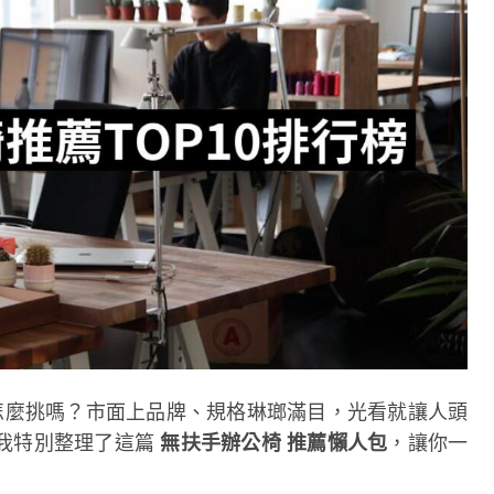
怎麼挑嗎？市面上品牌、規格琳瑯滿目，光看就讓人頭
我特別整理了這篇
無扶手辦公椅 推薦懶人包
，讓你一