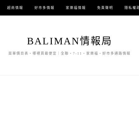
超商情報
好市多情報
家樂福情報
免責聲明
隱私權
BALIMAN情報局
菜單價目表・哪裡買最便宜｜全聯・7-11・家樂福・好市多通路情報