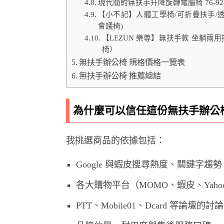
現代簡約無扶手升降旋轉電腦椅 76-9
【小不記】人體工學椅/可折疊扶手/透
會議椅)
【LEZUN 樂尊】無扶手款 坐躺兩
椅）
無扶手辦公椅 規格價格一覽表
無扶手辦公椅 推薦總結
為什麼可以信任這份無扶手辦公
我挑選商品的依據包括：
Google 與蝦皮搜尋熱度、關鍵字趨勢
各大購物平台（MOMO、蝦皮、Yah
PTT、Mobile01、Dcard 等論壇