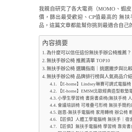
我親自研究了各大電商（MOMO、蝦皮、PCho
價，篩出最受歡迎、CP值最高的 無
品，這篇文章都能幫你挑到最適合自己
內容摘要
為什麼可以信任這份無扶手辦公椅推薦？
無扶手辦公椅 推薦清單 TOP10
無扶手辦公椅 選購指南｜挑選撇步與比
無扶手辦公椅 品牌排行榜與人氣商品介
【E-home】Lindsey琳賽可調式電
【E-home】EMSM北歐經典造型軟墊
小學生學習椅 書房書桌椅(無扶手椅 人
會議培訓椅 可堆疊弓形椅 無扶手簡約
迦恩-無扶手電腦椅 家用轉椅 辦公椅
【匠俱】人體工學電腦椅 無扶手｜宿舍
【匠俱】無扶手電腦椅 學習椅 靠背書