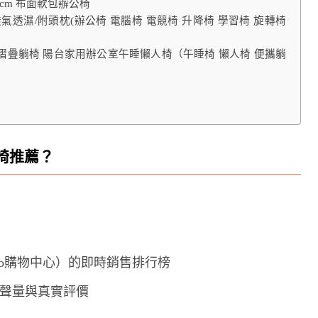
2cm 布面軟包辦公椅
氣透濕/附頭枕(辦公椅 電腦椅 電競椅 升降椅 學習椅 旋轉椅
用摺疊躺椅 陽台家用辦公室午睡懶人椅（午睡椅 懶人椅 便攜躺
椅推薦？
oo購物中心）的即時銷售排行榜
的討論聲量與真實評價