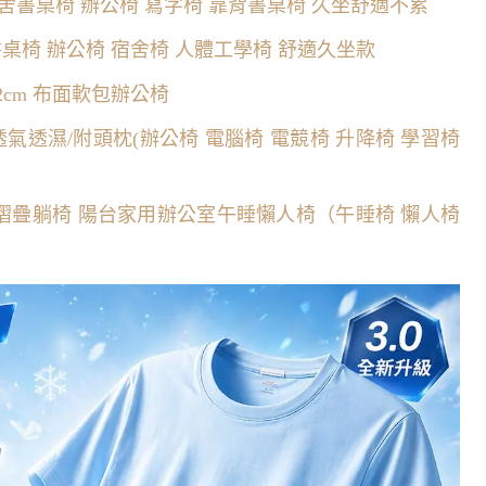
舍書桌椅 辦公椅 寫字椅 靠背書桌椅 久坐舒適不累
桌椅 辦公椅 宿舍椅 人體工學椅 舒適久坐款
2cm 布面軟包辦公椅
氣透濕/附頭枕(辦公椅 電腦椅 電競椅 升降椅 學習椅
用摺疊躺椅 陽台家用辦公室午睡懶人椅（午睡椅 懶人椅