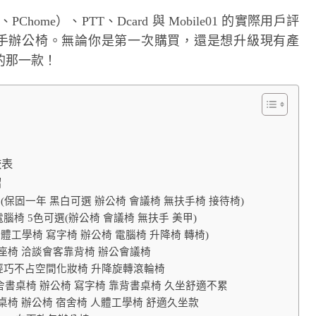
me）、PTT、Dcard 與 Mobile01 的實際用戶評
扶手辦公椅。無論你是第一次購買，還是想升級現有產
的那一款！
較表
紹
腦椅 (保固一年 黑白可選 辦公椅 會議椅 無扶手椅 接待椅)
電腦椅 5色可選(辦公椅 會議椅 無扶手 美甲)
體工學椅 寫字椅 辦公椅 電腦椅 升降椅 轉椅)
座椅 洽談會客靠背椅 辦公會議椅
 輕巧不占空間化妝椅 升降旋轉滾輪椅
書桌椅 辦公椅 寫字椅 靠背書桌椅 久坐舒適不累
桌椅 辦公椅 宿舍椅 人體工學椅 舒適久坐款