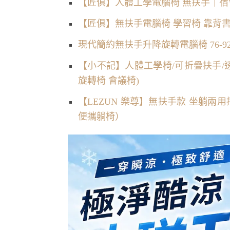
【匠俱】人體工學電腦椅 無扶手｜宿
【匠俱】無扶手電腦椅 學習椅 靠背書
現代簡約無扶手升降旋轉電腦椅 76-9
【小不記】人體工學椅/可折疊扶手/透
旋轉椅 會議椅)
【LEZUN 樂尊】無扶手款 坐躺兩
便攜躺椅）