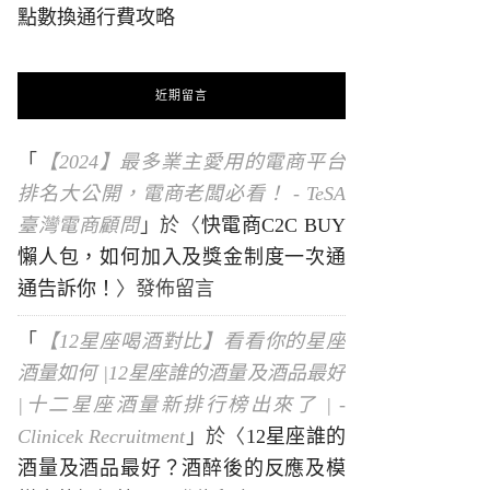
點數換通行費攻略
近期留言
「
【2024】最多業主愛用的電商平台
排名大公開，電商老闆必看！ - TeSA
臺灣電商顧問
」於〈
快電商C2C BUY
懶人包，如何加入及獎金制度一次通
通告訴你！
〉發佈留言
「
【12星座喝酒對比】看看你的星座
酒量如何 |12星座誰的酒量及酒品最好
|十二星座酒量新排行榜出來了 | -
Clinicek Recruitment
」於〈
12星座誰的
酒量及酒品最好？酒醉後的反應及模