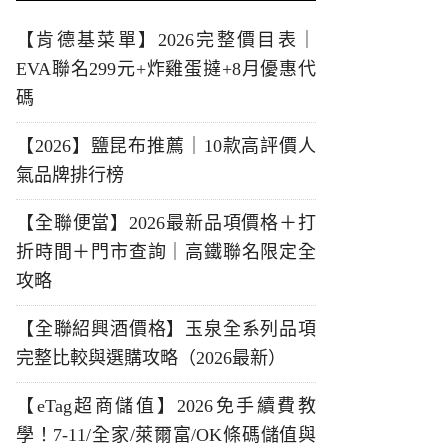
【肯德基菜單】2026完整價目表｜
EVA聯名299元+炸雞蛋撻+8月優惠代
碼
【2026】鹽昆布推薦｜10款高評價人
氣品牌排行榜
【全聯便當】2026最新品項價格＋打
折時間＋門市查詢｜高鐵聯名限定全
攻略
【全聯紹興酒價格】玉泉全系列品項
完整比較與選購攻略（2026最新）
【eTag超商儲值】2026免手續費教
學！7-11/全家/萊爾富/OK條碼儲值與