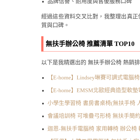
品牌信譽、耐用度與售後服務口碑
經過這些資料交叉比對，我整理出真正
質與口碑。
無扶手辦公椅 推薦清單 TOP10
以下是我精選出的 無扶手辦公椅 熱銷
【E-home】Lindsey琳賽可調式電
【E-home】EMSM北歐經典造型軟墊
小學生學習椅 書房書桌椅(無扶手椅 人
會議培訓椅 可堆疊弓形椅 無扶手簡
迦恩-無扶手電腦椅 家用轉椅 辦公椅