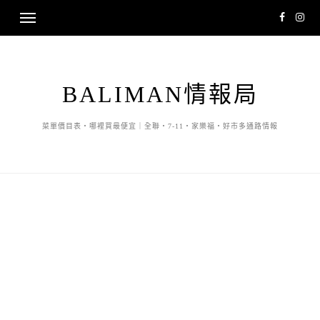
BALIMAN情報局
菜單價目表・哪裡買最便宜｜全聯・7-11・家樂福・好市多通路情報