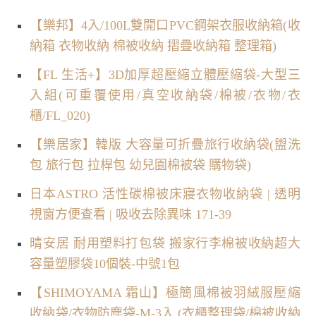
【樂邦】4入/100L雙開口PVC鋼架衣服收納箱(收
納箱 衣物收納 棉被收納 摺疊收納箱 整理箱)
【FL 生活+】3D加厚超壓縮立體壓縮袋-大型三
入組(可重覆使用/真空收納袋/棉被/衣物/衣
櫃/FL_020)
【樂居家】韓版 大容量可折疊旅行收納袋(盥洗
包 旅行包 拉桿包 幼兒園棉被袋 購物袋)
日本ASTRO 活性碳棉被床寢衣物收納袋 | 透明
視窗方便查看 | 吸收去除異味 171-39
晴安居 耐用塑料打包袋 搬家行李棉被收納超大
容量塑膠袋10個裝-中號1包
【SHIMOYAMA 霜山】極簡風棉被羽絨服壓縮
收納袋/衣物防塵袋-M-3入 (衣櫃整理袋/棉被收納