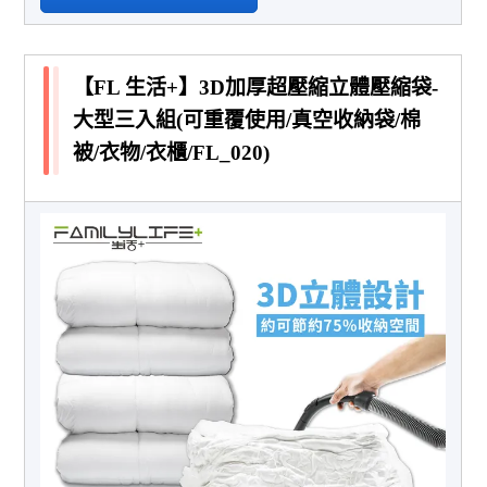
【FL 生活+】3D加厚超壓縮立體壓縮袋-
大型三入組(可重覆使用/真空收納袋/棉
被/衣物/衣櫃/FL_020)