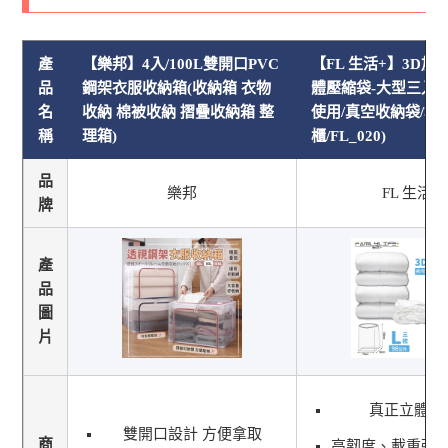
產
【樂邦】4入/100L雙開口PVC
【FL 生活+】3D
品
鋼架衣服收納箱(收納箱 衣物
體壓縮袋-大型三入組
名
收納 棉被收納 摺疊收納箱 整
使用/真空收納袋/棉被
稱
理箱)
櫃/FL_020)
品
樂邦
FL 生活+
牌
產
品
圖
片
真正立體式
雙開口設計 方便拿取
商
高韌度、載重強