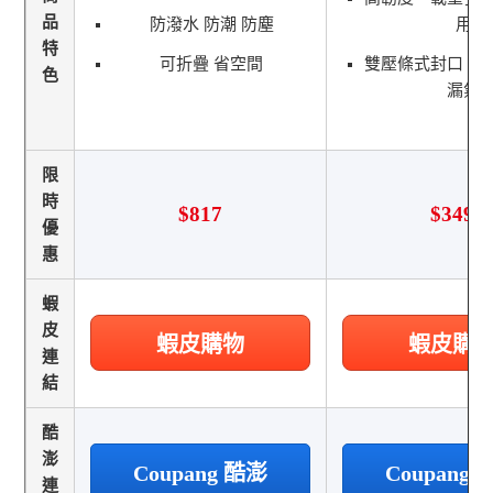
品
防潑水 防潮 防塵
用
特
可折疊 省空間
雙壓條式封口，
色
漏氣
限
時
$817
$349
優
惠
蝦
皮
蝦皮購物
蝦皮購
連
結
酷
澎
Coupang 酷澎
Coupang
連