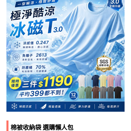
棉被收納袋 選購懶人包