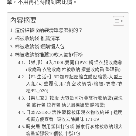
單，不用再花時間到處比價。
內容摘要
這份棉被收納袋清單怎麼挑的？
棉被收納袋 推薦清單
棉被收納袋 選購懶人包
棉被收納袋推薦10款人氣排行榜
【樂邦】4入/100L雙開口PVC鋼架衣服收納箱
(收納箱 衣物收納 棉被收納 摺疊收納箱 整理箱)
【FL 生活+】3D加厚超壓縮立體壓縮袋-大型三
入組(可重覆使用/真空收納袋/棉被/衣物/衣
櫃/FL_020)
【樂居家】韓版 大容量可折疊旅行收納袋(盥洗
包 旅行包 拉桿包 幼兒園棉被袋 購物袋)
日本ASTRO 活性碳棉被床寢衣物收納袋 | 透明
視窗方便查看 | 吸收去除異味 171-39
晴安居 耐用塑料打包袋 搬家行李棉被收納超大
容量塑膠袋10個裝-中號1包