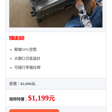
必買重點
壓縮50%空間
大開口分區設計
可插行李箱拉桿
原價：
$1,990元
$1,199
元
限時特價：