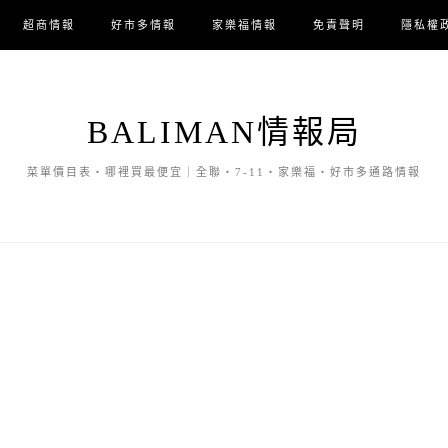
超商情報
好市多情報
家樂福情報
免責聲明
隱私權
BALIMAN情報局
菜單價目表・哪裡買最便宜｜全聯・7-11・家樂福・好市多通路情報