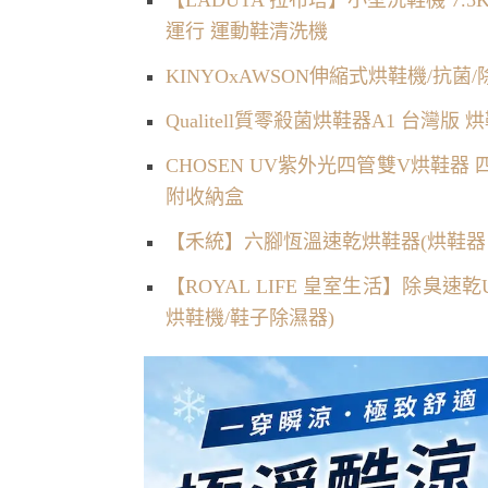
運行 運動鞋清洗機
KINYOxAWSON伸縮式烘鞋機/抗菌
Qualitell質零殺菌烘鞋器A1 台灣版 
CHOSEN UV紫外光四管雙V烘鞋器
附收納盒
【禾統】六腳恆溫速乾烘鞋器(烘鞋器 
【ROYAL LIFE 皇室生活】除臭速
烘鞋機/鞋子除濕器)