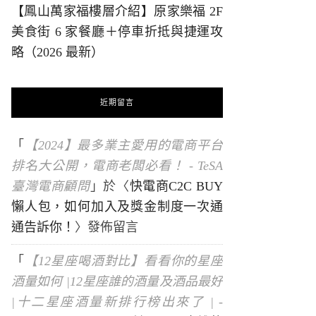
【鳳山萬家福樓層介紹】原家樂福 2F
美食街 6 家餐廳＋停車折抵與捷運攻
略（2026 最新）
近期留言
「
【2024】最多業主愛用的電商平台
排名大公開，電商老闆必看！ - TeSA
臺灣電商顧問
」於〈
快電商C2C BUY
懶人包，如何加入及獎金制度一次通
通告訴你！
〉發佈留言
「
【12星座喝酒對比】看看你的星座
酒量如何 |12星座誰的酒量及酒品最好
|十二星座酒量新排行榜出來了 | -