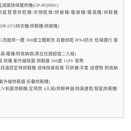
滅菌除味暖烘機(GP-HQS001)
二代多功能智慧烘乾機/衣物乾燥/烘被機/暖被機/暖風機/烘鞋機
P-257(烘衣機/烘鞋機/烘被機)
KG洗脫烘一體 360度立體刷洗 自動烘乾 IPX4防水 低噪運行 運
/除臭/暖襪/附收納袋(黑白任選超值二入組)
烘鞋 烘襪 紫外線殺菌 烘鞋器 360度 110V 發熱
 四段溫控定時烘鞋機 祛味除臭殺菌 可烘襪/手套 送禮物 附收納
紫外線烘鞋器 折疊烘鞋機)
乾UV剎菌烘鞋機-定時款 4入組(烘鞋神器/除臭速乾/智能烘鞋機/