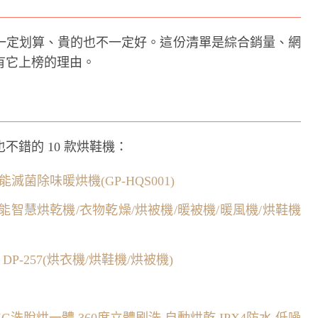
一定划算、貴的也不一定好。這份清單是綜合銷量、網
有它上榜的理由。
錯的 10 款烘鞋機：
能滅菌除味暖烘機(GP-HQS001)
多功能智慧烘乾機/衣物乾燥/烘被機/暖被機/暖風機/烘鞋機
DP-257(烘衣機/烘鞋機/烘被機)
KG洗脫烘一體 360度立體刷洗 自動烘乾 IPX4防水 低噪