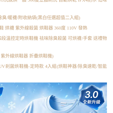
/除臭/暖襪/附收納袋(黑白任選超值二入組)
烘鞋 烘襪 紫外線殺菌 烘鞋器 360度 110V 發熱
 四段溫控定時烘鞋機 祛味除臭殺菌 可烘襪/手套 送禮物
紫外線烘鞋器 折疊烘鞋機)
乾UV剎菌烘鞋機-定時款 4入組(烘鞋神器/除臭速乾/智能