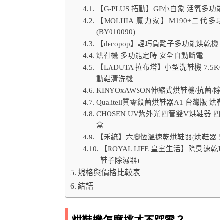
【G-PLUS 拓勤】GP小白象 活氧多功能
【MOLIJIA 魔力家】M190+
(BY010090)
【decopop】輕巧負離子多功能烘乾機 D
烘鞋機 多功能定時 安全自動斷電
【LADUTA 拉布塔】小型洗鞋機 7.5
動鞋清洗機
KINYOxAWSON伸縮式烘鞋機/抗菌
Qualitell質零殺菌烘鞋器A1 台灣版 
CHOSEN UV紫外光四管雙V烘鞋器
盒
【禾統】六腳恆溫速乾烘鞋器(烘鞋器 
【ROYAL LIFE 皇室生活】除臭速
鞋子除濕器)
規格與價格比較表
結語
烘鞋機怎麼挑才不踩雷？