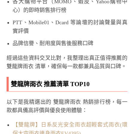
各大購物平台（MOMO、蝦皮、Yahoo購物中
心）的即時銷售排行榜
PTT、Mobile01、Dcard 等論壇的討論聲量與真
實評價
品牌信譽、耐用度與售後服務口碑
經過這些資料交叉比對，我整理出真正值得推薦的
雙龍牌雨衣 清單，確保每一款都兼具品質與口碑。
雙龍牌雨衣 推薦清單 TOP10
以下是我精選出的 雙龍牌雨衣 熱銷排行榜，每一
款都具備高評價與優良使用體驗：
【雙龍牌】日系反光安全雨衣超輕套式雨衣(環
保太空雨衣連身雨衣EV4395)