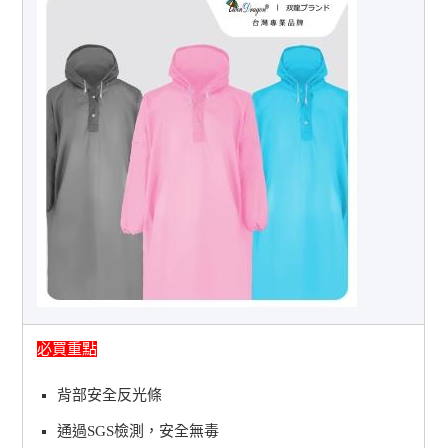
必買重點
背部安全反光條
通過SGS檢測，安全無毒