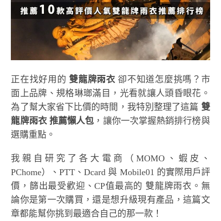
正在找好用的
雙龍牌雨衣
卻不知道怎麼挑嗎？市
面上品牌、規格琳瑯滿目，光看就讓人頭昏眼花。
為了幫大家省下比價的時間，我特別整理了這篇
雙
龍牌雨衣 推薦懶人包
，讓你一次掌握熱銷排行榜與
選購重點。
我親自研究了各大電商（MOMO、蝦皮、
PChome）、PTT、Dcard 與 Mobile01 的實際用戶評
價，篩出最受歡迎、CP值最高的 雙龍牌雨衣。無
論你是第一次購買，還是想升級現有產品，這篇文
章都能幫你挑到最適合自己的那一款！