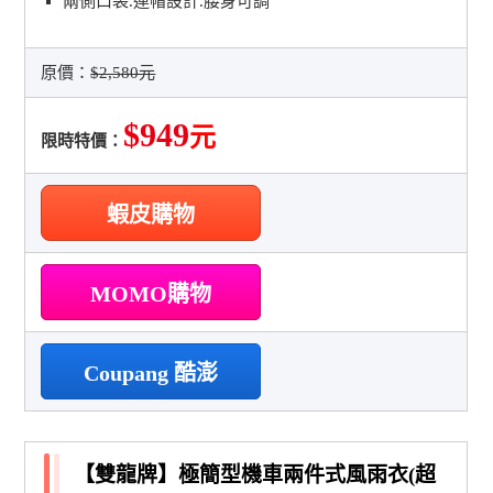
兩側口袋.連帽設計.腰身可調
原價：
$2,580元
$949
元
限時特價：
蝦皮購物
MOMO購物
Coupang 酷澎
【雙龍牌】極簡型機車兩件式風雨衣(超