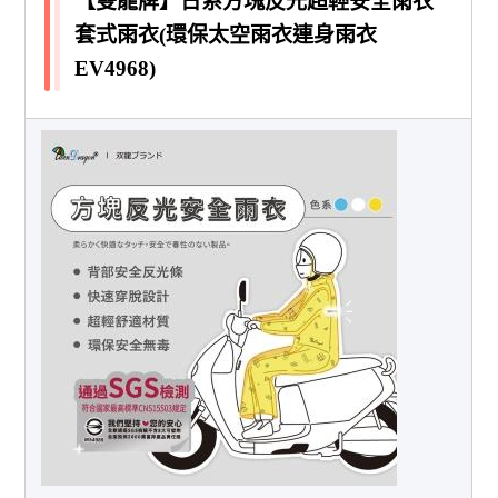
【雙龍牌】日系方塊反光超輕安全雨衣
套式雨衣(環保太空雨衣連身雨衣
EV4968)