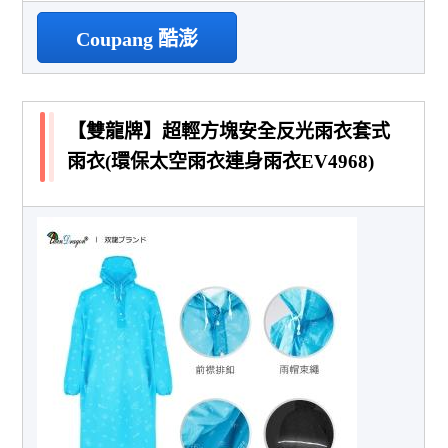
Coupang 酷澎
【雙龍牌】超輕方塊安全反光雨衣套式
雨衣(環保太空雨衣連身雨衣EV4968)