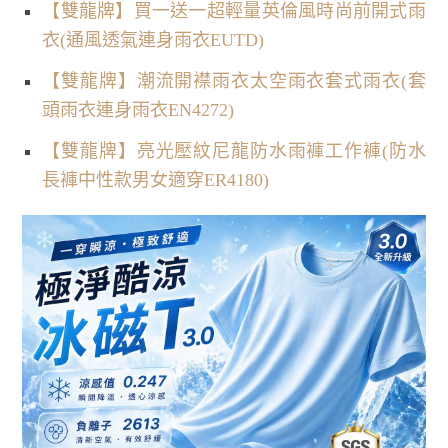
【雙龍牌】買一送一超輕量英倫風時尚前開式雨
衣(通風透氣連身雨衣EUTD)
【雙龍牌】潮流開襟雨衣太空雨衣套式雨衣(套
頭雨衣連身雨衣EN4272)
【雙龍牌】亮光壓紋尼龍防水雨褲工作褲(防水
長褲中性款男女適穿ER4180)