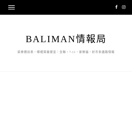
BALIMAN情報局
菜單價目表・哪裡買最便宜｜全聯・7-11・家樂福・好市多通路情報