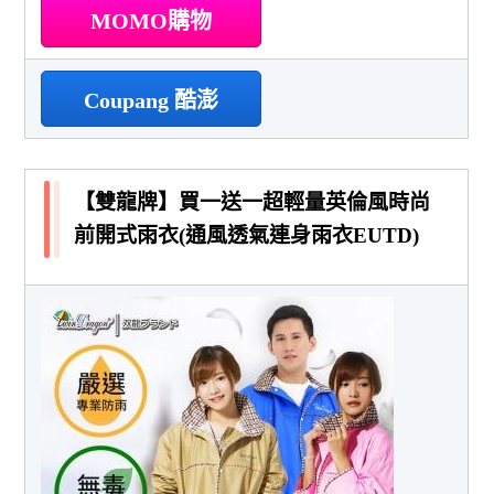
MOMO購物
Coupang 酷澎
【雙龍牌】買一送一超輕量英倫風時尚
前開式雨衣(通風透氣連身雨衣EUTD)