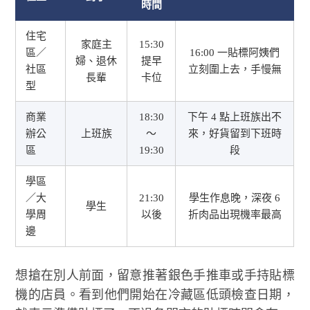
時間
住宅
家庭主
15:30
區／
16:00 一貼標阿姨們
婦、退休
提早
社區
立刻圍上去，手慢無
長輩
卡位
型
商業
18:30
下午 4 點上班族出不
辦公
上班族
～
來，好貨留到下班時
區
19:30
段
學區
／大
21:30
學生作息晚，深夜 6
學生
學周
以後
折肉品出現機率最高
邊
想搶在別人前面，留意推著銀色手推車或手持貼標
機的店員。看到他們開始在冷藏區低頭檢查日期，