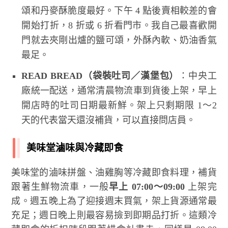
頌和丹麥酥脆度最好。下午 4 點後賣相較差的會
開始打折，8 折或 6 折看門市。我自己最喜歡開
門就去夾剛出爐的鹽可頌，外酥內軟、奶油香氣
最足。
READ BREAD（袋裝吐司／漢堡包）
：中央工
廠統一配送，通常清晨物流車到貨後上架，早上
開店時的吐司日期最新鮮。架上只剩期限 1～2
天的代表當天還沒補貨，可以直接問店員。
美味堂滷味與冷藏即食
美味堂的滷味拼盤、油雞胸等冷藏即食料理，補貨
跟著生鮮物流車，一般
早上 07:00～09:00
上架完
成。週五晚上為了迎接週末買氣，架上貨源通常最
充足；週日晚上則最容易撿到即期品打折。這類冷