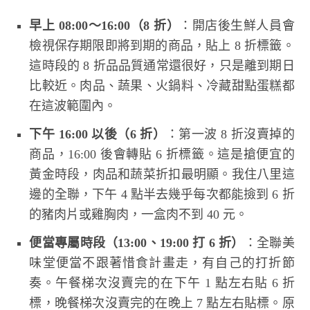
早上 08:00～16:00（8 折）
：開店後生鮮人員會
檢視保存期限即將到期的商品，貼上 8 折標籤。
這時段的 8 折品品質通常還很好，只是離到期日
比較近。肉品、蔬果、火鍋料、冷藏甜點蛋糕都
在這波範圍內。
下午 16:00 以後（6 折）
：第一波 8 折沒賣掉的
商品，16:00 後會轉貼 6 折標籤。這是搶便宜的
黃金時段，肉品和蔬菜折扣最明顯。我住八里這
邊的全聯，下午 4 點半去幾乎每次都能撿到 6 折
的豬肉片或雞胸肉，一盒肉不到 40 元。
便當專屬時段（13:00、19:00 打 6 折）
：全聯美
味堂便當不跟著惜食計畫走，有自己的打折節
奏。午餐梯次沒賣完的在下午 1 點左右貼 6 折
標，晚餐梯次沒賣完的在晚上 7 點左右貼標。原