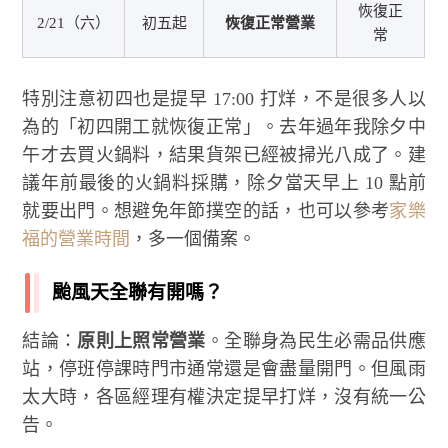
恢復正
2/21（六）
初五起
恢復正常營業
常
特別注意初四也是提早 17:00 打烊，不是很多人以
為的「初四開工就恢復正常」。去年過年我除夕中
午才去買火鍋料，結果貨架已經被掃光八成了。建
議年前最後的火鍋料採購，除夕當天早上 10 點前
就要出門。想避免年節撲空的話，也可以參考
家樂
福的營業時間
，多一個備案。
颱風天全聯有開嗎？
結論：
原則上照常營業
。全聯身為民生必需品供應
站，停班停課時門市通常還是會盡量開門。但風雨
太大時，各區經理有權決定提早打烊，沒有統一公
告。