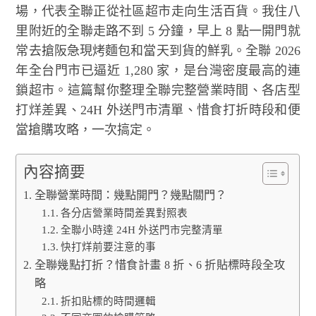
場，代表全聯正從社區超市走向生活百貨。我住八
里附近的全聯走路不到 5 分鐘，早上 8 點一開門就
常去搶阪急現烤麵包和當天到貨的鮮乳。全聯 2026
年全台門市已逼近 1,280 家，是台灣密度最高的連
鎖超市。這篇幫你整理全聯完整營業時間、各店型
打烊差異、24H 外送門市清單、惜食打折時段和便
當搶購攻略，一次搞定。
內容摘要
全聯營業時間：幾點開門？幾點關門？
各分店營業時間差異對照表
全聯小時達 24H 外送門市完整清單
快打烊前要注意的事
全聯幾點打折？惜食計畫 8 折、6 折貼標時段全攻
略
折扣貼標的時間邏輯