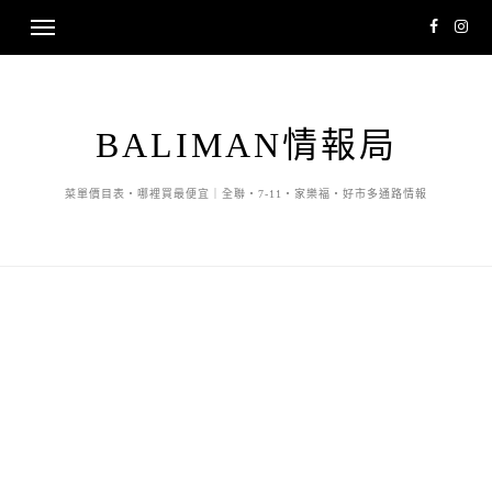
BALIMAN情報局
菜單價目表・哪裡買最便宜｜全聯・7-11・家樂福・好市多通路情報