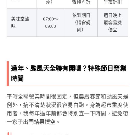
架）
後轉 6 折
午搶折扣
依到期日
週日晚上
美味堂滷
07:00～
（惜食規
最容易撿
味
09:00
則）
便宜
過年、颱風天全聯有開嗎？特殊節日營業
時間
平時全聯營業時間很固定，但農曆春節和颱風天是
例外，搞不清楚狀況很容易白跑。身為超市重度使
用者，我每年過年前都會特別查一下時間，避免帶
一家子出門結果撲空。