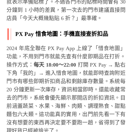
就表示準備貼標了。不過各門市的貼標時間會有 30
分鐘到 1 小時的差異，第一次去的門市建議直接問
店員「今天大概幾點貼 6 折？」最準確。
PX Pay 惜食地圖：手機直接查折扣品
2024 年底全聯在 PX Pay App 上線了「惜食地圖」
功能，不用到門市就能先查有什麼即期品在打折。
操作方式：
每天 18:00～22:00
打開 PX Pay → 點右
下角「我的」→ 進入惜食地圖，就能即時查詢附近
門市有哪些即期折扣商品和剩餘庫存數量。系統每
20 分鐘更新一次庫存，資訊相當即時。還能收藏常
去的門市，系統會優先顯示那間店的折扣資訊。目
前涵蓋蔬菜、水果、海鮮、肉類、調理熟食、甜點
麵包六大類。這功能真的實用，出門前先看一下有
沒有想要的東西再決定要不要跑一趟，省得到了發
現好貨已經被撿光了。