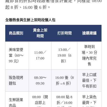
藏即食的折扣時段跟著惜食計畫走，同樣是 08:00
起 8 折、16:00 後 6 折。
全聯熱食與生鮮上架時段懶人包
黃金上架
商品類別
打折時間
搶購建議
時間
準時到
美味堂便
13:00／
11:00／
場，30 分
當（60～
19:00（6
17:00
鐘內常完
99 元）
折）
售
早上口感
阪急現烤
08:30～
16:00 後（8
最佳，下
麵包
09:30
折→6 折）
午有折扣
08:00（開
08:00 貼 8
早上貨色
生鮮蔬果
店即上
折／16:00
最齊，下
肉品