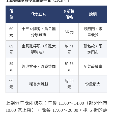
全聯美味堂熱便當價格一覽（2026 年）
價
6 折後
代表口味
說明
位
價格
60
十三香雞胸、黃金無
最熱門，數
36 元
元
骨厚雞排
量最多
69
金脆雞棒腿（炸雞大
約 41
聯名款，限
元
獅聯名）
元
定門市
89
約 53
經典排骨、醬香燒肉
配菜較豐富
元
元
99
約 59
秘香大雞腿
份量最大
元
元
上架分午晚兩梯次：午餐 11:00～14:00（部分門市
10:00 就上架），晚餐 17:00～20:00。搶 6 折的話