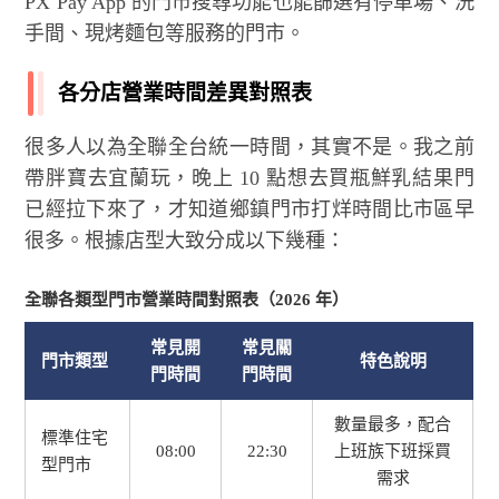
PX Pay App 的門市搜尋功能也能篩選有停車場、洗
手間、現烤麵包等服務的門市。
各分店營業時間差異對照表
很多人以為全聯全台統一時間，其實不是。我之前
帶胖寶去宜蘭玩，晚上 10 點想去買瓶鮮乳結果門
已經拉下來了，才知道鄉鎮門市打烊時間比市區早
很多。根據店型大致分成以下幾種：
全聯各類型門市營業時間對照表（2026 年）
常見開
常見關
門市類型
特色說明
門時間
門時間
數量最多，配合
標準住宅
08:00
22:30
上班族下班採買
型門市
需求