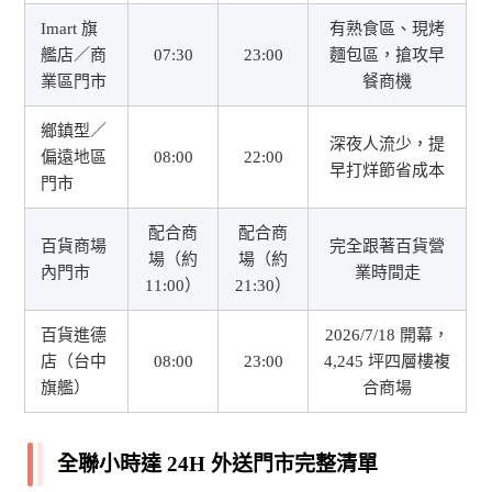
Imart 旗
有熟食區、現烤
艦店／商
07:30
23:00
麵包區，搶攻早
業區門市
餐商機
鄉鎮型／
深夜人流少，提
偏遠地區
08:00
22:00
早打烊節省成本
門市
配合商
配合商
百貨商場
完全跟著百貨營
場（約
場（約
內門市
業時間走
11:00）
21:30）
百貨進德
2026/7/18 開幕，
店（台中
08:00
23:00
4,245 坪四層樓複
旗艦）
合商場
全聯小時達 24H 外送門市完整清單