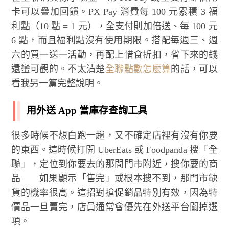
卡可以疊加回饋。PX Pay 消費每 100 元累積 3 福
利點（10 點 = 1 元），全支付則加倍送、每 100 元
6 點，而且福利點沒有使用期限。搭配每週三、週
六的買一送一活動，再配上惜食折扣，省下來的錢
還蠻可觀的。不太清楚
全聯點數怎麼算
的話，可以
看我另一篇完整說明。
用外送 App 當庫存查詢工具
很多時候不想白跑一趟，又不確定店裡有沒有你要
的東西。這時候打開 UberEats 或 Foodpanda 搜「全
聯」，定位到你要去的那間門市附近，搜你要的商
品——如果顯示「售完」或根本搜不到，那門市缺
貨的機率很高。這招對搶促銷品特別有效，因為特
價品一旦賣完，店員通常會優先在外送平台關掉選
項。