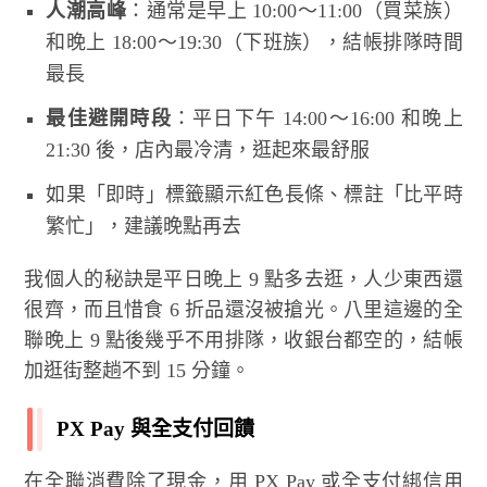
人潮高峰
：通常是早上 10:00～11:00（買菜族）
和晚上 18:00～19:30（下班族），結帳排隊時間
最長
最佳避開時段
：平日下午 14:00～16:00 和晚上
21:30 後，店內最冷清，逛起來最舒服
如果「即時」標籤顯示紅色長條、標註「比平時
繁忙」，建議晚點再去
我個人的秘訣是平日晚上 9 點多去逛，人少東西還
很齊，而且惜食 6 折品還沒被搶光。八里這邊的全
聯晚上 9 點後幾乎不用排隊，收銀台都空的，結帳
加逛街整趟不到 15 分鐘。
PX Pay 與全支付回饋
在全聯消費除了現金，用 PX Pay 或全支付綁信用