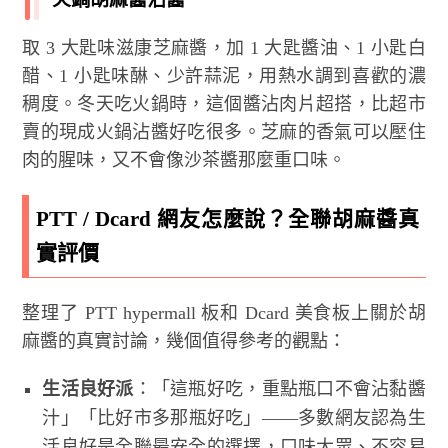
取 3 大匙味滋康芝麻醬，加 1 大匙醬油、1 小匙白
醋、1 小匙味醂、少許蒜泥，用熱水調到喜歡的濃
稠度。冬天吃火鍋時，這個醬沾肉片超搭，比超市
賣的現成火鍋沾醬好吃很多。芝麻的香氣可以壓住
肉的腥味，又不會像沙茶醬那麼重口味。
PTT / Dcard 網友怎麼說？全聯胡麻醬真
實評價
整理了 PTT hypermall 板和 Dcard 美食板上關於胡
麻醬的真實討論，幾個值得參考的觀點：
生活良好派
：「這瓶好吃，重點瓶口不會沾黏醬
汁」「比好市多那瓶好吃」——多數網友認為生
活良好是全聯最安全的選擇，口味大眾、不容易