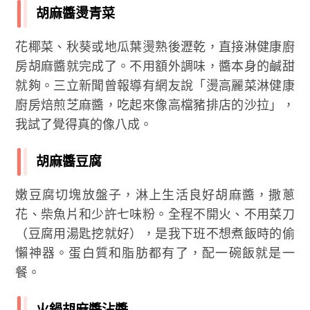
胡麻醬燙青菜
花椰菜、秋葵或地瓜葉燙熟後瀝乾，直接淋健康廚
房胡麻醬就完成了。不用額外調味，醬本身的鹹甜
就夠。三立新聞曾報導有網友說「燙高麗菜淋健康
廚房焙煎芝麻醬，吃起來像高檔豬排店的沙拉」，
我試了覺得真的像八成。
胡麻醬豆腐
嫩豆腐切塊放盤子，淋上生活良好胡麻醬，撒蔥
花、柴魚片和少許七味粉。全程不開火、不用菜刀
（豆腐用湯匙挖就好），是我下班不想煮飯時的偷
懶神器。蛋白質和脂肪都有了，配一碗飯就是一
餐。
火鍋胡麻醬沾醬