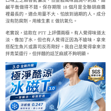
口味上芝麻香氣偏淡，但整體風味圓潤不刺激，甜
鹹平衡做得不錯。保存期限 18 個月是全聯胡麻醬
裡最長的，適合用量不大、怕放到過期的人。成分
沒有防腐劑，用維生素 E 做抗氧化。
老實說，這款在 PTT 上評價兩極。有人覺得味道太
淡、像加了水，但也有人覺得正因為不搶味，拿來
搭配生魚片或壽司反而剛好。我自己是覺得拿來涼
拌青菜還行，但拌麵的話芝麻感不夠明顯。