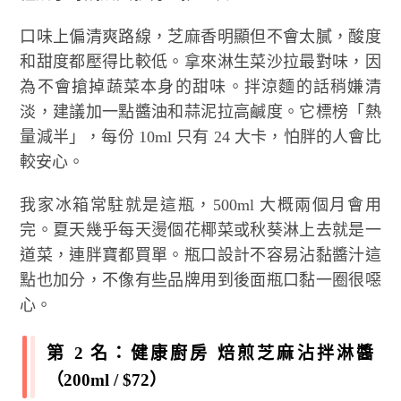
口味上偏清爽路線，芝麻香明顯但不會太膩，酸度
和甜度都壓得比較低。拿來淋生菜沙拉最對味，因
為不會搶掉蔬菜本身的甜味。拌涼麵的話稍嫌清
淡，建議加一點醬油和蒜泥拉高鹹度。它標榜「熱
量減半」，每份 10ml 只有 24 大卡，怕胖的人會比
較安心。
我家冰箱常駐就是這瓶，500ml 大概兩個月會用
完。夏天幾乎每天燙個花椰菜或秋葵淋上去就是一
道菜，連胖寶都買單。瓶口設計不容易沾黏醬汁這
點也加分，不像有些品牌用到後面瓶口黏一圈很噁
心。
第 2 名：健康廚房 焙煎芝麻沾拌淋醬
（200ml / $72）