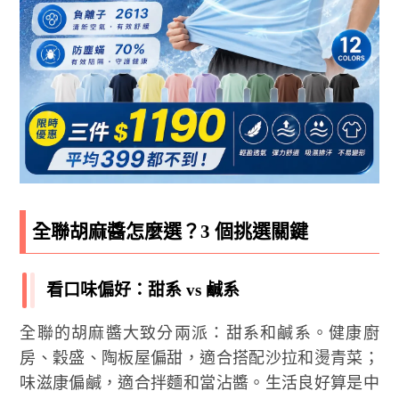
全聯胡麻醬怎麼選？3 個挑選關鍵
看口味偏好：甜系 vs 鹹系
全聯的胡麻醬大致分兩派：甜系和鹹系。健康廚
房、穀盛、陶板屋偏甜，適合搭配沙拉和燙青菜；
味滋康偏鹹，適合拌麵和當沾醬。生活良好算是中