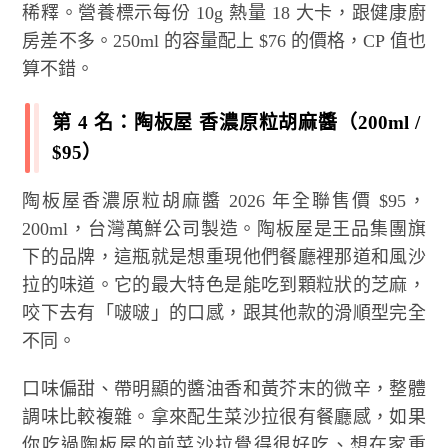
稀釋。營養標示每份 10g 熱量 18 大卡，跟健康廚
房差不多。250ml 的容量配上 $76 的價格，CP 值也
算不錯。
第 4 名：陶板屋 香濃原粒胡麻醬（200ml /
$95）
陶板屋香濃原粒胡麻醬 2026 年全聯售價 $95，
200ml，台灣萬鮮公司製造。陶板屋是王品集團旗
下的品牌，這瓶就是想重現他們餐廳裡那道和風沙
拉的味道。它的最大特色是能吃到顆粒狀的芝麻，
咬下去有「啵啵」的口感，跟其他款的滑順型完全
不同。
口味偏甜、帶明顯的醬油香和黃芥末的微辛，整體
調味比較複雜。拿來配生菜沙拉很有餐廳感，如果
你吃過陶板屋的前菜沙拉覺得很好吃、想在家重