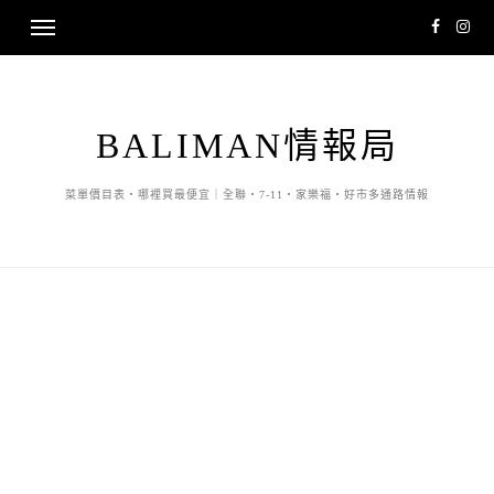
BALIMAN情報局
菜單價目表・哪裡買最便宜｜全聯・7-11・家樂福・好市多通路情報