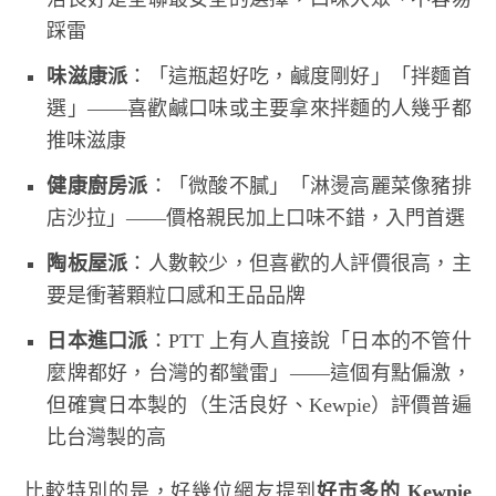
踩雷
味滋康派
：「這瓶超好吃，鹹度剛好」「拌麵首
選」——喜歡鹹口味或主要拿來拌麵的人幾乎都
推味滋康
健康廚房派
：「微酸不膩」「淋燙高麗菜像豬排
店沙拉」——價格親民加上口味不錯，入門首選
陶板屋派
：人數較少，但喜歡的人評價很高，主
要是衝著顆粒口感和王品品牌
日本進口派
：PTT 上有人直接說「日本的不管什
麼牌都好，台灣的都蠻雷」——這個有點偏激，
但確實日本製的（生活良好、Kewpie）評價普遍
比台灣製的高
比較特別的是，好幾位網友提到
好市多的 Kewpie