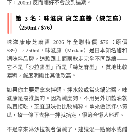
下，200ml 反而剛好不會放到過期。
第 3 名：味滋康 康芝麻醬（練芝麻）
（250ml / $76）
味滋康康芝麻醬 2026 年全聯特價 $76（原價
$89），250ml，味滋康（Mizkan）是日本知名醋和
調味料品牌。這款跟上面兩款走完全不同路線——
它不是「沙拉醬型」而是「練芝麻型」，質地比較
濃稠，鹹度明顯比其他款高。
如果你主要是拿來拌麵、拌水餃或當火鍋沾醬，味
滋康是最推薦的。因為鹹度夠，不用另外加醬油就
能直接吃，芝麻風味也比較純粹。拿來做涼拌小黃
瓜，擠一條下去拌一拌就搞定，很適合懶人料理。
不過拿來淋沙拉就會偏鹹了，建議混一點開水或醋