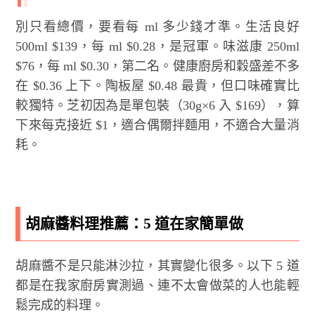
別只看總價，要看每 ml 多少錢才準。生活良好
500ml $139，每 ml $0.28，是冠軍。味滋康 250ml
$76，每 ml $0.30，第二名。健康廚房和穀盛差不多
在 $0.36 上下。陶板屋 $0.48 最貴，但口味確實比
較獨特。芝初因為是單包裝（30g×6 入 $169），算
下來每克接近 $1，適合偶爾拌麵用，不適合大量消
耗。
胡麻醬料理推薦：5 道在家簡單做
胡麻醬不是只能淋沙拉，其實變化很多。以下 5 道
都是在我家廚房實測過、連不太會做菜的人也能輕
鬆完成的料理。