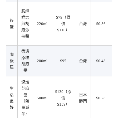
脆綠
鮮焙
$79（原
穀
煎胡
220ml
價
台灣
$0.36
盛
麻沙
$110）
拉醬
香濃
陶
原粒
板
200ml
$95
台灣
$0.48
胡麻
屋
醬
深焙
生
芝麻
$139（原
活
醬
日本
500ml
價
$0.28
良
（熱
靜岡
$159）
好
量減
半）