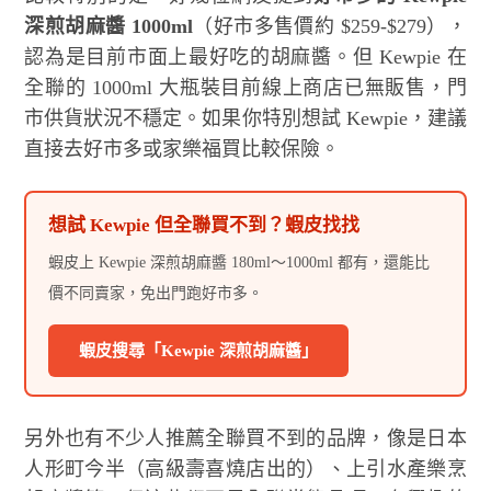
深煎胡麻醬 1000ml
（好市多售價約 $259-$279），
認為是目前市面上最好吃的胡麻醬。但 Kewpie 在
全聯的 1000ml 大瓶裝目前線上商店已無販售，門
市供貨狀況不穩定。如果你特別想試 Kewpie，建議
直接去好市多或家樂福買比較保險。
想試 Kewpie 但全聯買不到？蝦皮找找
蝦皮上 Kewpie 深煎胡麻醬 180ml～1000ml 都有，還能比
價不同賣家，免出門跑好市多。
蝦皮搜尋「Kewpie 深煎胡麻醬」
另外也有不少人推薦全聯買不到的品牌，像是日本
人形町今半（高級壽喜燒店出的）、上引水產樂烹