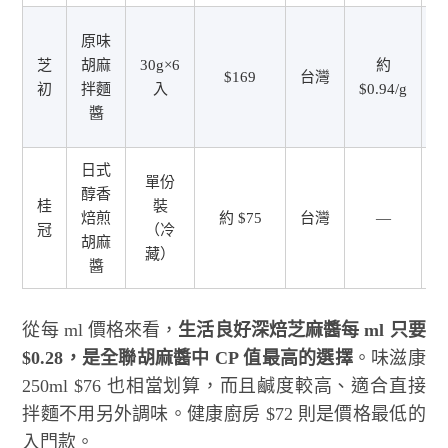
原味
芝
胡麻
30g×6
約
$169
台灣
初
拌麵
入
$0.94/g
醬
日式
單份
醇香
桂
裝
焙煎
約 $75
台灣
—
冠
（冷
胡麻
藏）
醬
從每 ml 價格來看，
生活良好深焙芝麻醬每 ml 只要
$0.28，是全聯胡麻醬中 CP 值最高的選擇
。味滋康
250ml $76 也相當划算，而且鹹度較高、適合直接
拌麵不用另外調味。健康廚房 $72 則是價格最低的
入門款。