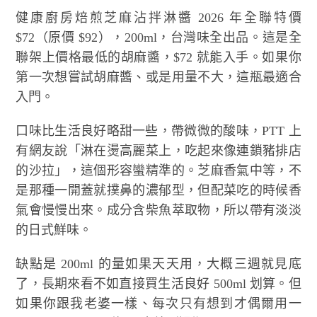
健康廚房焙煎芝麻沾拌淋醬 2026 年全聯特價
$72（原價 $92），200ml，台灣味全出品。這是全
聯架上價格最低的胡麻醬，$72 就能入手。如果你
第一次想嘗試胡麻醬、或是用量不大，這瓶最適合
入門。
口味比生活良好略甜一些，帶微微的酸味，PTT 上
有網友說「淋在燙高麗菜上，吃起來像連鎖豬排店
的沙拉」，這個形容蠻精準的。芝麻香氣中等，不
是那種一開蓋就撲鼻的濃郁型，但配菜吃的時候香
氣會慢慢出來。成分含柴魚萃取物，所以帶有淡淡
的日式鮮味。
缺點是 200ml 的量如果天天用，大概三週就見底
了，長期來看不如直接買生活良好 500ml 划算。但
如果你跟我老婆一樣、每次只有想到才偶爾用一