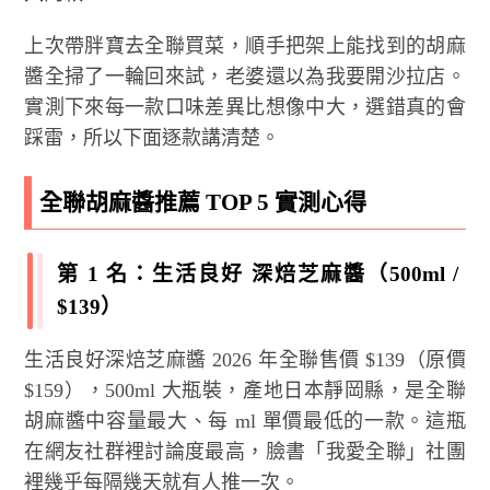
上次帶胖寶去全聯買菜，順手把架上能找到的胡麻
醬全掃了一輪回來試，老婆還以為我要開沙拉店。
實測下來每一款口味差異比想像中大，選錯真的會
踩雷，所以下面逐款講清楚。
全聯胡麻醬推薦 TOP 5 實測心得
第 1 名：生活良好 深焙芝麻醬（500ml /
$139）
生活良好深焙芝麻醬 2026 年全聯售價 $139（原價
$159），500ml 大瓶裝，產地日本靜岡縣，是全聯
胡麻醬中容量最大、每 ml 單價最低的一款。這瓶
在網友社群裡討論度最高，臉書「我愛全聯」社團
裡幾乎每隔幾天就有人推一次。