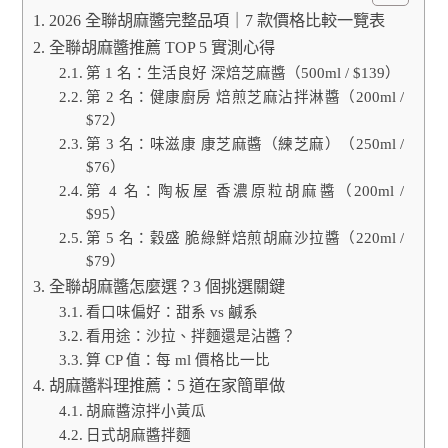
2026 全聯胡麻醬完整品項｜7 款價格比較一覽表
全聯胡麻醬推薦 TOP 5 實測心得
第 1 名：生活良好 深焙芝麻醬（500ml / $139）
第 2 名：健康廚房 焙煎芝麻沾拌淋醬（200ml /
$72）
第 3 名：味滋康 康芝麻醬（練芝麻）（250ml /
$76）
第 4 名：陶板屋 香濃原粒胡麻醬（200ml /
$95）
第 5 名：穀盛 脆綠鮮焙煎胡麻沙拉醬（220ml /
$79）
全聯胡麻醬怎麼選？3 個挑選關鍵
看口味偏好：甜系 vs 鹹系
看用途：沙拉、拌麵還是沾醬？
算 CP 值：每 ml 價格比一比
胡麻醬料理推薦：5 道在家簡單做
胡麻醬涼拌小黃瓜
日式胡麻醬拌麵