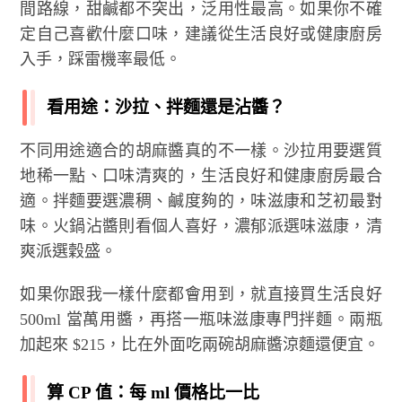
間路線，甜鹹都不突出，泛用性最高。如果你不確
定自己喜歡什麼口味，建議從生活良好或健康廚房
入手，踩雷機率最低。
看用途：沙拉、拌麵還是沾醬？
不同用途適合的胡麻醬真的不一樣。沙拉用要選質
地稀一點、口味清爽的，生活良好和健康廚房最合
適。拌麵要選濃稠、鹹度夠的，味滋康和芝初最對
味。火鍋沾醬則看個人喜好，濃郁派選味滋康，清
爽派選穀盛。
如果你跟我一樣什麼都會用到，就直接買生活良好
500ml 當萬用醬，再搭一瓶味滋康專門拌麵。兩瓶
加起來 $215，比在外面吃兩碗胡麻醬涼麵還便宜。
算 CP 值：每 ml 價格比一比