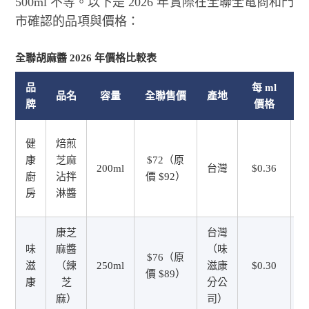
500ml 不等。以下是 2026 年實際在全聯全電商和門
市確認的品項與價格：
全聯胡麻醬 2026 年價格比較表
品
每 ml
品名
容量
全聯售價
產地
牌
價格
健
焙煎
康
芝麻
$72（原
200ml
台灣
$0.36
廚
沾拌
價 $92）
房
淋醬
康芝
台灣
味
麻醬
（味
$76（原
滋
（練
250ml
滋康
$0.30
價 $89）
康
芝
分公
麻）
司）