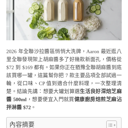
2026 年全聯沙拉醬區悄悄大洗牌，Aaron 最近逛八
里全聯發現架上胡麻醬多了好幾款新面孔，價格從
$72 到 $169 都有。如果你正在猶豫全聯胡麻醬到底
該買哪一罐，這篇幫你把 7 款主要品項全部試過一
輪，從口味、CP 值到適合什麼料理，一次整理清
楚。結論先講：想要大罐划算選
生活良好深焙芝麻
醬 500ml
，想要便宜入門就買
健康廚房焙煎芝麻沾
拌淋醬 $72
。
內容摘要