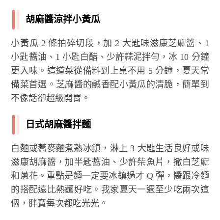
胡麻醬涼拌小黃瓜
小黃瓜 2 條拍碎切段，加 2 大匙味滋康芝麻醬、1
小匙醬油、1 小匙白醋、少許蒜泥拌勻，冰 10 分鐘
更入味。這道菜從備料到上桌不用 5 分鐘，夏天常
備菜首選。芝麻醬的鹹香配小黃瓜的清脆，簡單到
不像話卻超級開胃。
日式胡麻醬拌麵
白麵或蕎麥麵煮熟冰鎮，淋上 3 大匙生活良好或味
滋康胡麻醬，加半匙醬油、少許柴魚片，撒白芝麻
和蔥花。重點是麵一定要冰鎮過才 Q 彈，醬跟冷麵
的搭配遠比熱麵好吃。我家夏天一週至少吃兩次這
個，胖寶每次都吃光光。