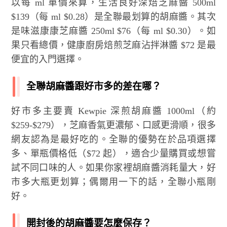
以每 ml 單價來算，生活良好深焙芝麻醬 500ml
$139（每 ml $0.28）是全聯最划算的胡麻醬。其次
是味滋康康芝麻醬 250ml $76（每 ml $0.30）。如
果只看總價，健康廚房焙煎芝麻沾拌淋醬 $72 是最
便宜的入門選擇。
全聯胡麻醬跟好市多的差在哪？
好市多主要賣 Kewpie 深煎胡麻醬 1000ml（約
$259-$279），芝麻香氣更濃郁、口感更滑順，很多
網友認為是最好吃的。全聯的優勢在於品項選擇
多、單瓶價格低（$72 起），適合少量購買或想嘗
試不同口味的人。如果你家裡胡麻醬消耗量大，好
市多大瓶更划算；偶爾用一下的話，全聯小瓶剛
好。
開封後的胡麻醬要怎麼保存？