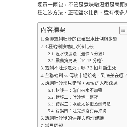
週買一兩包，不管是煮味噌湯還是蒜頭
種吐沙方法、正確鹽水比例、還有很多
內容摘要
全聯蛤蜊吐沙的正確鹽水比例與步驟
3 種蛤蜊快速吐沙法比較
溫水快速法（最快 3 分鐘）
震動搖晃法（10-15 分鐘）
蛤蜊不吐沙是死了嗎？3 招判斷生死
全聯蛤蜊 vs 傳統市場蛤蜊，到底差在哪
蛤蜊吐沙常見錯誤，90% 的人都踩過
錯誤一：泡自來水不加鹽
錯誤二：吐沙泡一整夜
錯誤三：水放太多把蛤蜊淹沒
錯誤四：吐完沙沒有再沖洗
蛤蜊吐沙後的保存與料理建議
常見問題