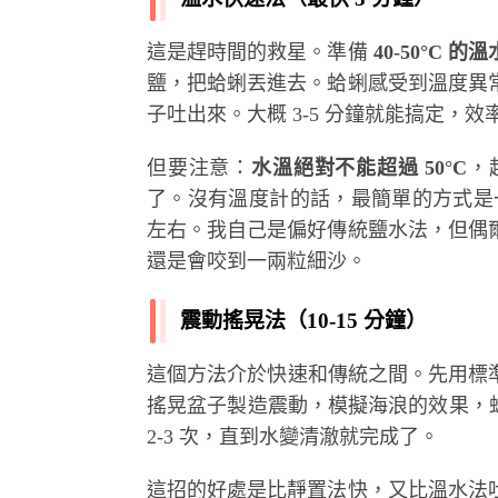
這是趕時間的救星。準備
40-50°C 的溫
鹽，把蛤蜊丟進去。蛤蜊感受到溫度異
子吐出來。大概 3-5 分鐘就能搞定，效
但要注意：
水溫絕對不能超過 50°C
，
了。沒有溫度計的話，最簡單的方式是一
左右。我自己是偏好傳統鹽水法，但偶
還是會咬到一兩粒細沙。
震動搖晃法（10-15 分鐘）
這個方法介於快速和傳統之間。先用標準鹽
搖晃盆子製造震動，模擬海浪的效果，蛤
2-3 次，直到水變清澈就完成了。
這招的好處是比靜置法快，又比溫水法