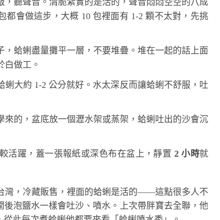
敲，聽聲音。清脆紮實的是活的，聲音悶悶空空的八成
會做這步，大概 10 包裡面有 1-2 顆不太對，先挑
子，蛤蜊盡量攤平一層，不要堆疊。堆在一起的話上面
於白做工。
蜊大約 1-2 公分就好。水太深反而讓蛤蜊不舒服，吐
學來的，盆底放一個瀝水架或蒸架，蛤蜊吐出的沙會沉
比較活躍，蓋一張報紙或深色布在盆上，靜置
2 小時
就
，產地台灣，冷藏販售，裡面的蛤蜊是活的——這點很多人不
開後泡鹽水一樣會吐沙、噴水。上次帶胖寶去全聯，他
，從此每次煮蛤蜊他都要來看「蛤蜊噴水秀」。