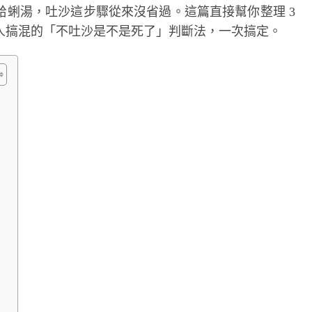
蛤蜊湯，吐沙這步驟從來沒省過。這篇直接幫你整理 3
人搞混的「不吐沙是不是死了」判斷法，一次搞定。
？