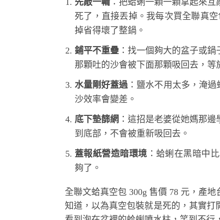
先敲一輪
：把蛤蜊一顆一顆拿起來互
死了，直接丟掉。我每次買全聯真空包都
掉省得壞了整鍋。
鋪平不重疊
：找一個夠大的盆子或鍋
那顆吐的沙會被下面那顆吸回去，等
水量剛好蓋過
：鹽水不用太多，淹過蛤
沙效率會變差。
底下墊篩網
：這招是老婆從她媽那邊
到底部，不會被重新吸回去。
蓋報紙營造暗環境
：蛤蜊在黑暗中
夠了。
全聯文蛤真空包 300g 售價 78 元
知道，以為真空包裝就是死的，其實打
看到泡在盆裡的蛤蜊噴水柱，笑到不行