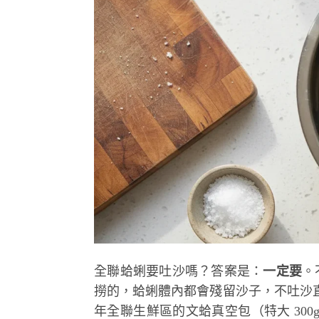
全聯蛤蜊要吐沙嗎？答案是：
一定要
。
撈的，蛤蜊體內都會殘留沙子，不吐沙直
年全聯生鮮區的文蛤真空包（特大 30