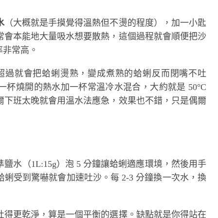
水
（大概就是手摸覺得溫熱但不燙的程度），加一小匙
常會本能地大量吸水想要散熱，這個過程就會順便把沙
率非常高。
超過就會把蛤蜊燙熟，變成煮熟的蛤蜊反而閉嘴不吐
杯燒開的熱水加一杯常溫冷水混合，大約就是 50°C
爾下班太晚就會用溫水法應急，效果也不錯，只是偶爾
水（1L:15g）泡 5 分鐘讓蛤蜊適應環境，然後用手
蜊受到驚嚇就會加速吐沙。每 2-3 分鐘換一次水，換
吐得更乾淨，算是一個平衡的選擇。缺點就是你得站在