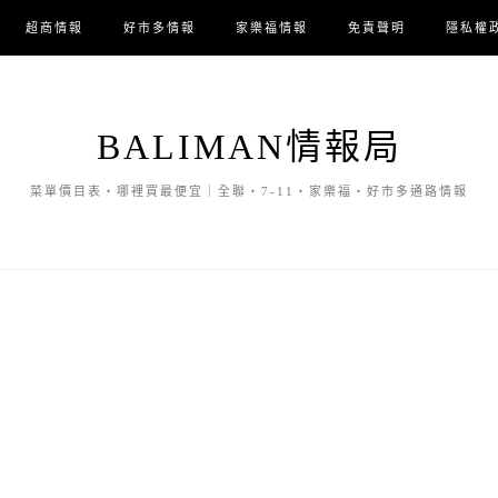
超商情報
好市多情報
家樂福情報
免責聲明
隱私權
BALIMAN情報局
菜單價目表・哪裡買最便宜｜全聯・7-11・家樂福・好市多通路情報