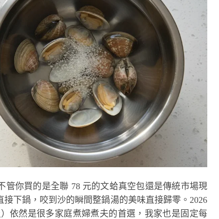
不管你買的是全聯 78 元的文蛤真空包還是傳統市場現
接下鍋，咬到沙的瞬間整鍋湯的美味直接歸零。2026
0g）依然是很多家庭煮婦煮夫的首選，我家也是固定每