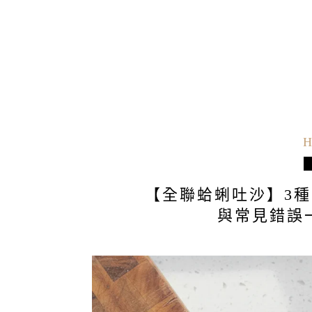
H
【全聯蛤蜊吐沙】3
與常見錯誤一