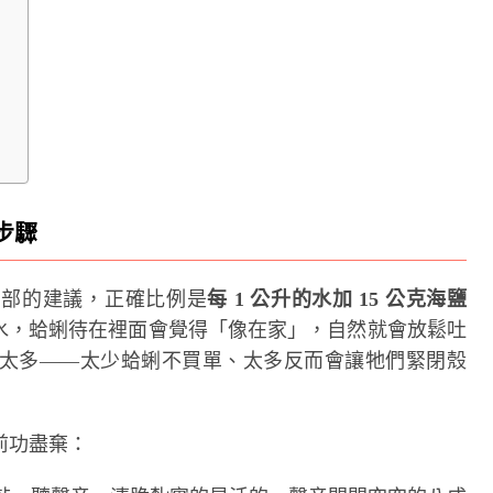
步驟
業部的建議，正確比例是
每 1 公升的水加 15 公克海鹽
海水，蛤蜊待在裡面會覺得「像在家」，自然就會放鬆吐
太多——太少蛤蜊不買單、太多反而會讓牠們緊閉殼
前功盡棄：