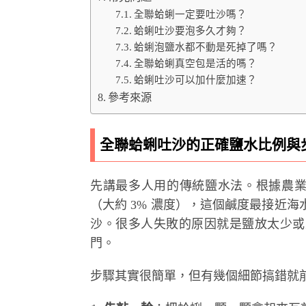
全聯蛤蜊一定要吐沙嗎？
蛤蜊吐沙要泡多久才夠？
蛤蜊泡鹽水都不動是死掉了嗎？
全聯蛤蜊真空包是活的嗎？
蛤蜊吐沙可以加什麼加速？
參考來源
全聯蛤蜊吐沙的正確鹽水比例與
先講最多人用的傳統鹽水法。根據農
（大約 3% 濃度），這個鹹度最接近
沙。很多人失敗的原因就是鹽放太少或
門。
步驟其實很簡單，但有幾個細節搞錯就