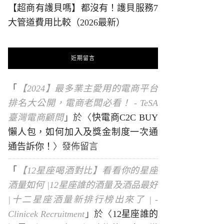
【超商有護貝嗎】都沒有！護貝服務7
大管道費用比較（2026最新）
近期留言
「
【2024】最多業主愛用的電商平台
排名大公開，電商老闆必看！ - TeSA
臺灣電商顧問
」於〈
快電商C2C BUY
懶人包，如何加入及獎金制度一次通
通告訴你！
〉發佈留言
「
【12星座喝酒對比】看看你的星座
酒量如何 |12星座誰的酒量及酒品最好
|十二星座酒量新排行榜出來了 | -
Clinicek Recruitment
」於〈
12星座誰的