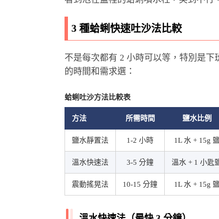
3 種蛤蜊快速吐沙法比較
不是每次都有 2 小時可以等，特別是
的時間和需求選：
蛤蜊吐沙方法比較表
方法
所需時間
鹽水比例
鹽水靜置法
1-2 小時
1L 水 + 15g 
溫水快速法
3-5 分鐘
溫水 + 1 小匙
震動搖晃法
10-15 分鐘
1L 水 + 15g 
溫水快速法（最快 3 分鐘）