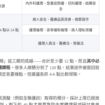
內外科護理、急重症照護、兒科護理、給藥安
來源
全
病人安全、醫療品質改善、病歷寫作
 點以 24 點
護理倫理、安寧緩和倫理、病人隱私保護
護理人員法、醫療法、勞基法
法規」這三類的底線——合計至少要 12 點，而且
其中必
關課程
。很多人總積分到了 120 點，結果送件被退回就
各要幾點，但建議各抓 4-6 點比較保險。
訊測驗（例如全聯護訊）取得的積分，採計上限已經放
句話說，剩下的 40 點才需要靠院內實體課程或研討會來