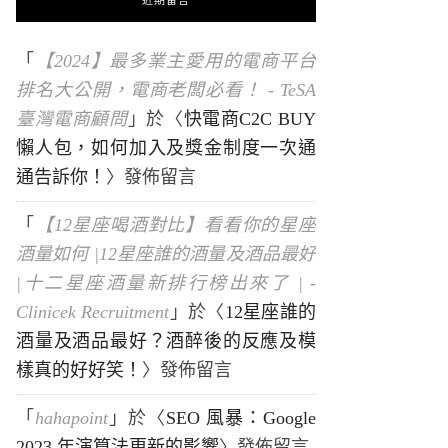
近期留言
「
【2024】最多業主愛用的電商平台
排名大公開，電商老闆必看！ - TeSA
臺灣電商顧問
」於〈
快電商C2C BUY
懶人包，如何加入及獎金制度一次通
通告訴你！
〉發佈留言
「
【12星座喝酒對比】看看你的星座
酒量如何 |12星座誰的酒量及酒品最好
|十二星座酒量新排行榜出來了 | -
Clinicek Recruitment
」於〈
12星座誰的
酒量及酒品最好？酒醉後的反應及模
樣真的好好笑！
〉發佈留言
「
hahapoint
」於〈
SEO 風暴：Google
2023 年演算法更新的影響
〉發佈留言