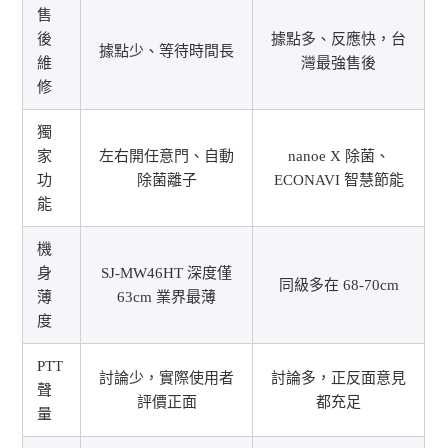
售
後
據點多、反應快，台
據點少、等待時間長
維
灣最強售後
修
獨
家
左右開任意門、自動
nanoe X 除菌、
功
除菌離子
ECONAVI 智慧節能
能
機
身
SJ-MW46HT 深度僅
同級多在 68-70cm
薄
63cm 業界最薄
度
PTT
討論少，實際使用者
討論多，正反面意見
聲
評價正面
都充足
量