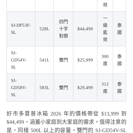
效
一
四門
SJ-DF53F-
級
泰
528L
十字
$44,499
SL
能
國
對開
效
SJ-
300
泰
GD54V-
541L
雙門
$25,999
度
國
SL
SJ-
312
泰
GD58V-
583L
雙門
$29,499
度
國
SL
好市多夏普冰箱 2026 年的價格帶從 $13,999 到
$44,499，涵蓋小家庭到大家庭的需求。值得注意的
是，同樣 500L 以上的容量，雙門的 SJ-GD54V-SL