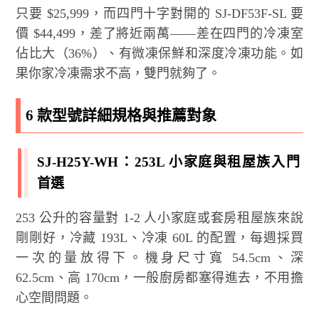
只要 $25,999，而四門十字對開的 SJ-DF53F-SL 要
價 $44,499，差了將近兩萬——差在四門的冷凍室
佔比大（36%）、有微凍保鮮和深度冷凍功能。如
果你家冷凍需求不高，雙門就夠了。
6 款型號詳細規格與推薦對象
SJ-H25Y-WH：253L 小家庭與租屋族入門
首選
253 公升的容量對 1-2 人小家庭或套房租屋族來說
剛剛好，冷藏 193L、冷凍 60L 的配置，每週採買
一次的量放得下。機身尺寸寬 54.5cm、深
62.5cm、高 170cm，一般廚房都塞得進去，不用擔
心空間問題。