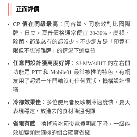
正面評價
CP 值在同級最高
：同容量、同能效對比國際
牌、日立，夏普價格通常便宜 20-30%，變頻、
除菌、節能該有的都沒少。不少網友是「預算有
限但不想買雜牌」的情況下選夏普
任意門設計獲高度好評
：SJ-MW46HT 的左右開
功能是 PTT 和 Mobile01 最常被推的特色，有網
友用了超過一年門軸沒有任何異狀，機構設計很
穩
冷卻效果佳
：多位使用者反映制冷速度快，夏天
表現穩定，放進去的食材降溫明顯
省電有感
：換掉舊冰箱後電費明顯下降，一級能
效加變頻壓縮機的組合確實省錢