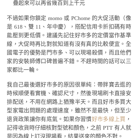
疊起來可以再省幾百到上千元
不過如果你鎖定 momo 或 PChome 的大促活動（像
是 618、雙 11、年中慶），搭配信用卡折扣碼有時
能壓到更低價。建議先記住好市多的定價當作基準
線，大促時再比對就知道有沒有真的比較便宜。全
國電子的優勢是門市多、可以現場殺價，而且他們
家的安裝師傅口碑普遍不錯。不趕時間的話可以三
家都比一輪。
我自己最後選好市多的原因很單純：帶胖寶去逛的
時候順便看實機、確認尺寸，然後現場刷卡直接安
排配送，不用在網路上猶豫半天。而且好市多買大
型家電出問題的處理速度，雖然不是最快，但至少
退貨政策讓你有底氣。如果你習慣
好市多線上買
，
記得收貨時仔細核對型號和顏色，之前 PTT 有人就
是因為線上訂沒現場看，結果送來的顏色不對。