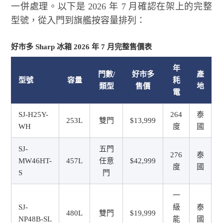
一併處理。以下是 2026 年 7 月確認在架上的完整
型號，從入門到旗艦按容量排列：
好市多 Sharp 冰箱 2026 年 7 月完整售價表
年
門數/
好市多
產
型號
容量
耗
類型
售價
地
電
SJ-H25Y-
264
泰
253L
雙門
$13,999
WH
度
國
SJ-
五門
276
泰
MW46HT-
457L
任意
$42,999
度
國
S
門
一
SJ-
級
泰
480L
雙門
$19,999
NP48B-SL
能
國