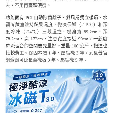
去，不用再歪頭硬擠。
功能面有 PCI 自動除菌離子、雙風扇獨立循環、水
霧冷藏室維持蔬果濕度、微凍保鮮（-1.5℃）和深
度冷凍（-24℃）三段溫控。機身寬 89.2cm、深
78.2cm、高 172cm，注意寬度接近 90cm，一般廚
房流理台的空間要先量好。重量 100 公斤，搬運也
比較費工。保固本體 1 年、壓縮機 3 年，到夏普官
網登錄可延長至機板 3 年、壓縮機 5 年。