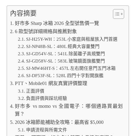
內容摘要
好市多 Sharp 冰箱 2026 全型號售價一覽
6 款型號詳細規格與推薦對象
SJ-H25Y-WH：253L 小家庭與租屋族入門首選
SJ-NP48B-SL：480L 經典大容量雙門
SJ-GD54V-SL：541L 除菌離子高規雙門
SJ-GD58V-SL：583L 玻璃鏡面旗艦雙門
SJ-MW46HT-S：457L 左右開任意門五門冰箱
SJ-DF53F-SL：528L 四門十字對開旗艦
PTT、Mobile01 網友真實評價整理
正面評價
負面評價與踩坑經驗
好市多 vs momo vs 全國電子：哪個通路買最划
算？
2026 冰箱節能補助全攻略：最高省 $5,000
申請流程與所需文件