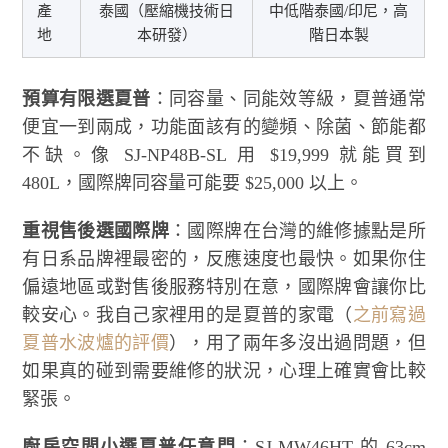
產
泰國（壓縮機技術日
中低階泰國/印尼，高
地
本研發）
階日本製
預算有限選夏普
：同容量、同能效等級，夏普通常
便宜一到兩成，功能面該有的變頻、除菌、節能都
不缺。像 SJ-NP48B-SL 用 $19,999 就能買到
480L，國際牌同容量可能要 $25,000 以上。
重視售後選國際牌
：國際牌在台灣的維修據點是所
有日系品牌裡最密的，反應速度也最快。如果你住
偏遠地區或對售後服務特別在意，國際牌會讓你比
較安心。我自己家裡用的是夏普的家電（
之前寫過
夏普水波爐的評價
），用了兩年多沒出過問題，但
如果真的碰到需要維修的狀況，心理上確實會比較
緊張。
廚房空間小選夏普任意門
：SJ-MW46HT 的 63cm