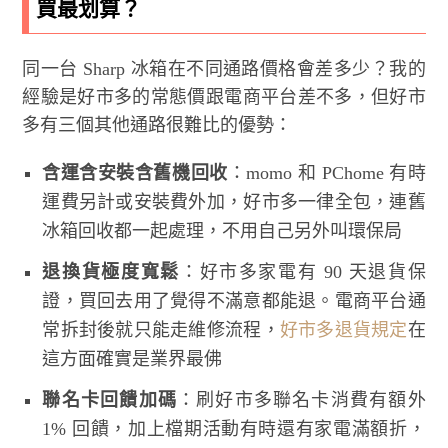
買最划算？
同一台 Sharp 冰箱在不同通路價格會差多少？我的
經驗是好市多的常態價跟電商平台差不多，但好市
多有三個其他通路很難比的優勢：
含運含安裝含舊機回收
：momo 和 PChome 有時
運費另計或安裝費外加，好市多一律全包，連舊
冰箱回收都一起處理，不用自己另外叫環保局
退換貨極度寬鬆
：好市多家電有 90 天退貨保
證，買回去用了覺得不滿意都能退。電商平台通
常拆封後就只能走維修流程，
好市多退貨規定
在
這方面確實是業界最佛
聯名卡回饋加碼
：刷好市多聯名卡消費有額外
1% 回饋，加上檔期活動有時還有家電滿額折，