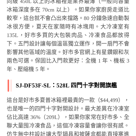
同級 450L 以上的冰箱裡是業界最薄（一般同容量
冰箱深度多在 70cm 以上）。如果你家廚房走道比
較窄，這台就不會凸出來擋路。80 分鐘急速自動製
冰很方便，夏天在家隨時有冰塊用。大冷凍室有
135L，好市多買的大包裝肉品、冷凍食品都放得
下。五門設計讓每個溫區獨立運作，開一扇門不會
影響其他區域的溫度。好市多官網上有星鑽銀和灰
兩色可選。保固比入門款更好：全機 1 年、機板 3
年、壓縮機 5 年。
SJ-DF53F-SL：528L 四門十字對開旗艦
這台是好市多夏普冰箱裡最貴的一款（$44,499），
也是唯一的四門十字對開設計。最大差異在冷凍室
佔比高達 36%（209L），如果你家常在好市多、全
聯大量囤冷凍食品，這個冷凍容量會讓你很有感。
仿生無中柱設計讓大型鍋具和披薩盒都能直接塞進