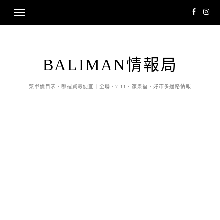
BALIMAN情報局
菜單價目表・哪裡買最便宜｜全聯・7-11・家樂福・好市多通路情報