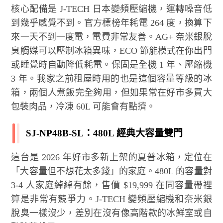
核心配備是 J-TECH 日本變頻壓縮機，運轉噪音低
到幾乎感覺不到。官方標榜年耗電 264 度，換算下
來一天不到一度電，電費非常友善。AG+ 奈米銀脫
臭觸媒可以壓制冰箱異味，ECO 節能模式在你出門
或睡覺時自動降低耗電。保固是全機 1 年、壓縮機
3 年。我家之前租屋時用的也是這個容量等級的冰
箱，兩個人煮飯完全夠用，但如果常在好市多買大
包裝肉品，冷凍 60L 可能會有點擠。
SJ-NP48B-SL：480L 經典大容量雙門
這台是 2026 年好市多新上架的夏普冰箱，定位在
「大容量但不想花太多錢」的家庭。480L 的容量對
3-4 人家庭綽綽有餘，售價 $19,999 在同容量帶裡
算是非常有競爭力。J-TECH 變頻壓縮機和奈米銀
脫臭一樣沒少，差別在沒有像高階款的冰鮮室或自