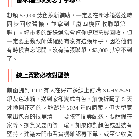
舊冰箱回收別忘了拿聯單
想領 $3,000 汰舊換新補助，一定要在新冰箱送達時
同步回收舊機，並拿到「廢四機回收聯單第三
聯」。好市多的配送通常會幫你處理舊機回收，但
一定要主動跟師傅確認有沒有這張單子，因為他們
有時候會忘記開。沒有這張聯單，$3,000 就拿不到
了。
線上買務必核對型號
前面提到 PTT 有人在好市多線上訂購 SJ-HY25-SL
銀灰色冰箱，送到家卻變成白色，前後折騰了 5 天
才換回正確的。雖然是 2024 年的個案，但大型家
電出包真的很崩潰——要騰空間等配送、要請假在
家等、換貨又要再等一輪。如果你對顏色或型號有
堅持，建議去門市看實機確認再下單，或至少收貨