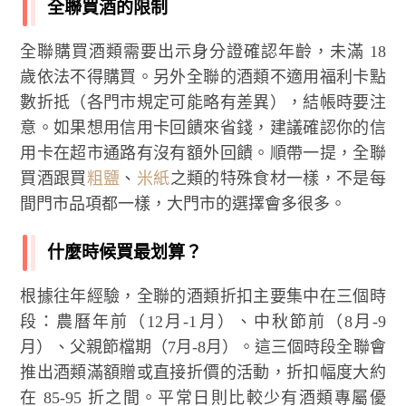
全聯買酒的限制
全聯購買酒類需要出示身分證確認年齡，未滿 18
歲依法不得購買。另外全聯的酒類不適用福利卡點
數折抵（各門市規定可能略有差異），結帳時要注
意。如果想用信用卡回饋來省錢，建議確認你的信
用卡在超市通路有沒有額外回饋。順帶一提，全聯
買酒跟買
粗鹽
、
米紙
之類的特殊食材一樣，不是每
間門市品項都一樣，大門市的選擇會多很多。
什麼時候買最划算？
根據往年經驗，全聯的酒類折扣主要集中在三個時
段：農曆年前（12月-1月）、中秋節前（8月-9
月）、父親節檔期（7月-8月）。這三個時段全聯會
推出酒類滿額贈或直接折價的活動，折扣幅度大約
在 85-95 折之間。平常日則比較少有酒類專屬優