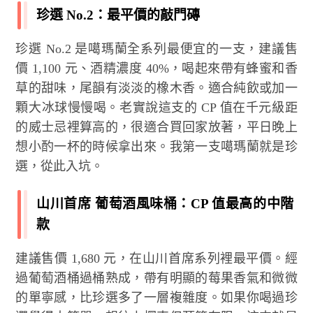
珍選 No.2：最平價的敲門磚
珍選 No.2 是噶瑪蘭全系列最便宜的一支，建議售
價 1,100 元、酒精濃度 40%，喝起來帶有蜂蜜和香
草的甜味，尾韻有淡淡的橡木香。適合純飲或加一
顆大冰球慢慢喝。老實說這支的 CP 值在千元級距
的威士忌裡算高的，很適合買回家放著，平日晚上
想小酌一杯的時候拿出來。我第一支噶瑪蘭就是珍
選，從此入坑。
山川首席 葡萄酒風味桶：CP 值最高的中階
款
建議售價 1,680 元，在山川首席系列裡最平價。經
過葡萄酒桶過桶熟成，帶有明顯的莓果香氣和微微
的單寧感，比珍選多了一層複雜度。如果你喝過珍