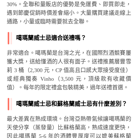
30%。全聯和量販店的優勢是免運費、即買即走，
遇到節慶促銷時價差會縮小。大量購買建議走線上
通路，小量或臨時需要就去全聯。
噶瑪蘭威士忌適合送禮嗎？
非常適合。噶瑪蘭是台灣之光，在國際烈酒競賽屢
獲大獎，送給懂酒的人很有面子。送禮推薦層豐雪
莉 3 桶（2,300 元，CP 值高且口感大眾接受度佳）
或經典獨奏 Vinho（3,500 元，頂級款有收藏價
值）。每年的限定禮盒包裝精美，過年送禮首選。
噶瑪蘭威士忌和蘇格蘭威士忌有什麼差別？
最大差異在熟成環境。台灣亞熱帶氣候讓噶瑪蘭的
天使分享（蒸發量）比蘇格蘭高，熟成速度更快，
因此噶瑪蘭 5-6 年的酒體豐厚度可以媲美蘇格蘭