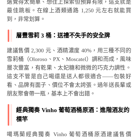
選覺得太簡單、想往上探索但預算有限，這支就是
最佳跳板。在線上酒類通路 1,250 元左右就能買
到，非常划算。
層豐雪莉 3 桶：送禮不失手的安全牌
建議售價 2,300 元、酒精濃度 40%，用三種不同的
雪莉桶（Oloroso、PX、Moscatel）調和而成，風味
層次豐富，有乾果、太妃糖和微微的巧克力調性。
這支不管是自己喝還是送人都很適合——包裝好
看、品牌有面子、價位不會太誇張。過年送長輩或
朋友聚會帶一瓶，基本上不會出錯。
經典獨奏 Vinho 葡萄酒桶原酒：進階酒友的
標竿
噶瑪蘭經典獨奏 Vinho 葡萄酒桶原酒建議售價