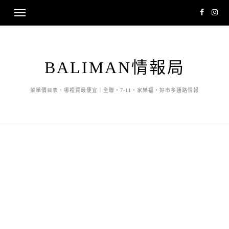
BALIMAN情報局
菜單價目表・哪裡買最便宜｜全聯・7-11・家樂福・好市多通路情報