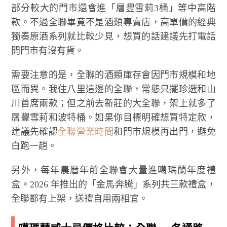
部分較大的門市還會進「層豐雪莉3桶」等中高階
款。不過全聯畢竟不是酒類專賣店，高單價的經典
獨奏原酒系列就比較少見，想買的話建議先打電話
問門市有沒有貨。
需要注意的是，全聯的酒類庫存會因門市規模和地
區而異。我住八里這邊的全聯，常態只擺珍選和山
川首席兩款；但之前去新莊的大全聯，架上就多了
層豐雪莉和波特桶。如果你目標明確想買特定款，
建議先確認
全聯營業時間
和門市規模再出門，避免
白跑一趟。
另外，每年農曆年前全聯會大量進噶瑪蘭年度禮
盒。2026 年推出的「金馬奔騰」系列共三款禮盒，
全聯都有上架，送禮自用兩相宜。