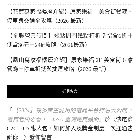
【花蓮萬家福樓層介紹】原家樂福｜美食街餐廳、
停車與交通全攻略（2026 最新）
【全聯營業時間】幾點開門幾點打折？惜食6折＋
便當36元＋24hr攻略（2026最新）
【鳳山萬家福樓層介紹】原家樂福 2F 美食街 6 家
餐廳＋停車折抵與捷運攻略（2026 最新）
近期留言
「
【2024】最多業主愛用的電商平台排名大公開，
電商老闆必看！ - TeSA 臺灣電商顧問
」於〈
快電商
C2C BUY懶人包，如何加入及獎金制度一次通通告
訴你！
〉發佈留言