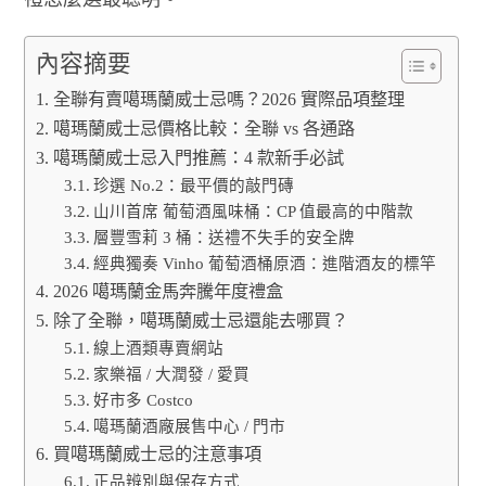
內容摘要
全聯有賣噶瑪蘭威士忌嗎？2026 實際品項整理
噶瑪蘭威士忌價格比較：全聯 vs 各通路
噶瑪蘭威士忌入門推薦：4 款新手必試
珍選 No.2：最平價的敲門磚
山川首席 葡萄酒風味桶：CP 值最高的中階款
層豐雪莉 3 桶：送禮不失手的安全牌
經典獨奏 Vinho 葡萄酒桶原酒：進階酒友的標竿
2026 噶瑪蘭金馬奔騰年度禮盒
除了全聯，噶瑪蘭威士忌還能去哪買？
線上酒類專賣網站
家樂福 / 大潤發 / 愛買
好市多 Costco
噶瑪蘭酒廠展售中心 / 門市
買噶瑪蘭威士忌的注意事項
正品辨別與保存方式