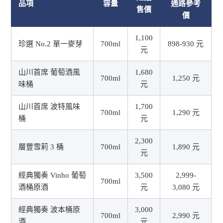
品項
容量
通路參考
售價
價
1,100
珍選 No.2 單一麥芽
700ml
898-930 元
元
山川首席 葡萄酒風
1,680
700ml
1,250 元
味桶
元
山川首席 波特風味
1,700
700ml
1,290 元
桶
元
2,300
層豐雪莉 3 桶
700ml
1,890 元
元
經典獨奏 Vinho 葡萄
3,500
2,999-
700ml
酒桶原酒
元
3,080 元
經典獨奏 波本桶原
3,000
700ml
2,990 元
酒
元