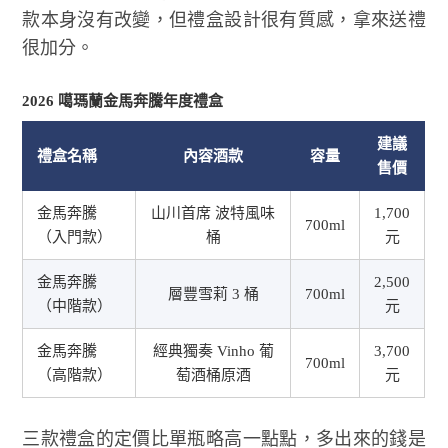
款本身沒有改變，但禮盒設計很有質感，拿來送禮
很加分。
2026 噶瑪蘭金馬奔騰年度禮盒
建議
禮盒名稱
內容酒款
容量
售價
金馬奔騰
山川首席 波特風味
1,700
700ml
（入門款）
桶
元
金馬奔騰
2,500
層豐雪莉 3 桶
700ml
（中階款）
元
金馬奔騰
經典獨奏 Vinho 葡
3,700
700ml
（高階款）
萄酒桶原酒
元
三款禮盒的定價比單瓶略高一點點，多出來的錢是