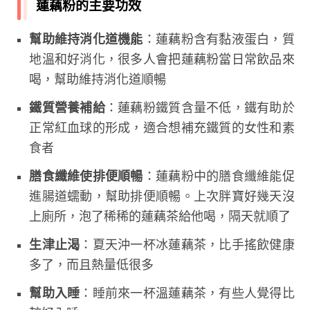
蓮藕粉的主要功效
幫助維持消化道機能
：蓮藕粉含有黏液蛋白，質
地溫和好消化，很多人會把蓮藕粉當日常飲品來
喝，幫助維持消化道順暢
鐵質營養補給
：蓮藕粉鐵質含量不低，鐵有助於
正常紅血球的形成，適合想補充鐵質的女性和素
食者
膳食纖維使排便順暢
：蓮藕粉中的膳食纖維能促
進腸道蠕動，幫助排便順暢。上次胖寶好幾天沒
上廁所，泡了稀稀的蓮藕茶給他喝，隔天就順了
生津止渴
：夏天沖一杯冰蓮藕茶，比手搖飲健康
多了，而且熱量低很多
幫助入睡
：睡前來一杯溫蓮藕茶，有些人覺得比