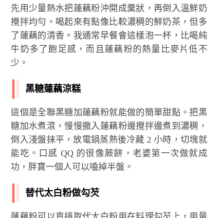
先用少量熱水把蓮藕粉沖開成羹狀，再倒入溫鮮奶
攪拌均勻。喝起來有點像比較濃稠的鮮奶茶，但多
了蓮藕的清香。我通常早餐會這樣泡一杯，比喝純
牛奶多了飽足感，而且蓮藕粉的熱量比麥片低不
少。
黑糖蓮藕涼糕
這個是全聯黑糖加蓮藕粉就能做的簡單甜點。把黑
糖加水煮滾，慢慢撒入蓮藕粉邊攪拌邊煮到濃稠，
倒入淺盤抹平，放電鍋蒸熟後冷藏 2 小時，切塊就
能吃。口感 QQ 的很像蕨餅，老婆第一次做就成
功，胖寶一個人可以嗑掉半盤。
替代太白粉做勾芡
蓮藕粉可以直接取代太白粉用在料理勾芡上，用量