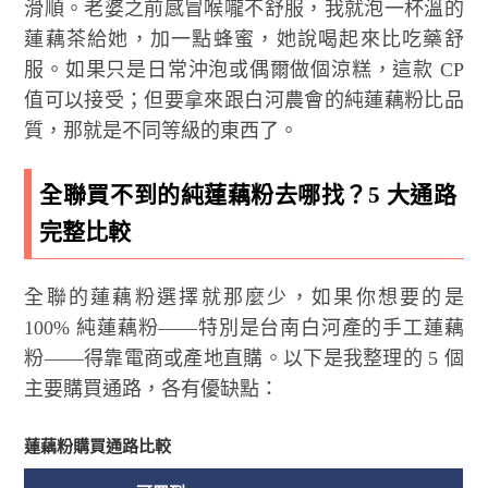
滑順。老婆之前感冒喉嚨不舒服，我就泡一杯溫的
蓮藕茶給她，加一點蜂蜜，她說喝起來比吃藥舒
服。如果只是日常沖泡或偶爾做個涼糕，這款 CP
值可以接受；但要拿來跟白河農會的純蓮藕粉比品
質，那就是不同等級的東西了。
全聯買不到的純蓮藕粉去哪找？5 大通路
完整比較
全聯的蓮藕粉選擇就那麼少，如果你想要的是
100% 純蓮藕粉——特別是台南白河產的手工蓮藕
粉——得靠電商或產地直購。以下是我整理的 5 個
主要購買通路，各有優缺點：
蓮藕粉購買通路比較