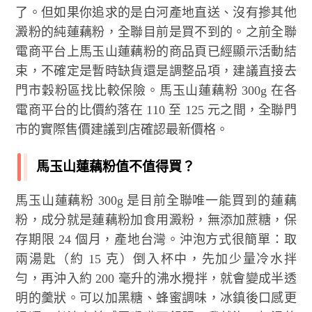
了。但如果你追求的是白河產地直送、沒有摻其他
澱粉的純蓮藕粉，全聯目前是買不到的。之前全聯
電商平台上馬玉山蓮藕粉的商品頁已經顯示活動結
束，不確定是暫時缺貨還是調整品項，建議直接去
門市穀粉區找比較保險。馬玉山蓮藕粉 300g 在各
電商平台的比價約落在 110 至 125 元之間，全聯門
市的實際售價建議到店確認最新價格。
馬玉山蓮藕粉值不值得買？
馬玉山蓮藕粉 300g 是目前全聯唯一能買到的蓮藕
粉，成分就是蓮藕粉加食用澱粉，無添加蔗糖，保
存期限 24 個月，產地台灣。沖泡方式很簡單：取
兩湯匙（約 15 克）倒入杯中，先加少量冷水拌
勻，再沖入約 200 毫升的沸水攪拌，就會變成半透
明的羹狀。可以加黑糖、蜂蜜調味，冰鎮後口感更