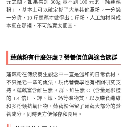
元之間，如果看到 300g 賣不到 100 元的「純蓮藕
粉」，基本上可以確定摻了大量其他澱粉。一分錢
一分貨，10 斤蓮藕才做得出 1 斤粉，人工加材料成
本擺在那裡，不可能賣太便宜。
蓮藕粉有什麼好處？營養價值與適合族群
蓮藕粉在傳統養生觀念中一直是溫和的日常食材，
不只是老一輩的說法，現代營養學也有相關研究支
持。蓮藕富含維生素 B 群、維生素 C（含量是柳橙
的 1.4 倍）、鉀、鐵、鈣等礦物質，以及膳食纖維
和多酚類抗氧化物。蓮藕粉保留了蓮藕大部分的營
養成分，同時更方便保存和食用。