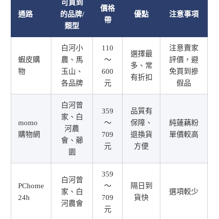
可買到
價格
通路
的品牌/
優點
注意事項
帶
類型
白河小
110
注意賣家
選擇最
蝦皮購
農、馬
～
評價，避
多、常
物
玉山、
600
免買到摻
有折扣
各品牌
元
假品
白河曾
359
品質有
家、白
momo
～
保障、
純蓮藕粉
河農
購物網
709
退換貨
單價較高
會、薌
元
方便
園
359
白河曾
PChome
～
隔日到
家、白
選項較少
24h
709
貨快
河農會
元