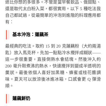
途比你想的多很多。不管是當早餐飲品、做甜點、
還是取代太白粉入菜，都很實用。以下 5 種吃法我
自己都試過，從最簡單的沖泡到進階的料理應用都
有：
基本沖泡：蓮藕茶
最經典的吃法。取約 15 到 20 克蓮藕粉（大約兩湯
匙）放入馬克杯，先加一點點冷水攪拌成糊狀——
這一步很重要，直接倒熱水會結塊。然後沖入約
200 毫升剛煮沸的熱水，快速攪拌到變成半透明的
羹狀。最後依個人喜好加黑糖、蜂蜜或桂花醬調
味。夏天可以放涼後冰進冰箱，口感會更 Q 彈滑
順。
蓮藕鮮奶