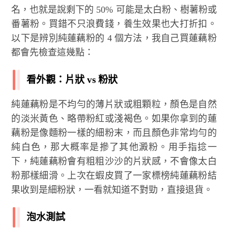
名，也就是說剩下的 50% 可能是太白粉、樹薯粉或
番薯粉。買錯不只浪費錢，養生效果也大打折扣。
以下是辨別純蓮藕粉的 4 個方法，我自己買蓮藕粉
都會先檢查這幾點：
看外觀：片狀 vs 粉狀
純蓮藕粉是不均勻的薄片狀或粗顆粒，顏色是自然
的淡米黃色、略帶粉紅或淺褐色。如果你拿到的蓮
藕粉是像麵粉一樣的細粉末，而且顏色非常均勻的
純白色，那大概率是摻了其他澱粉。用手指捻一
下，純蓮藕粉會有粗粗沙沙的片狀感，不會像太白
粉那樣細滑。上次在蝦皮買了一家標榜純蓮藕粉結
果收到是細粉狀，一看就知道不對勁，直接退貨。
泡水測試