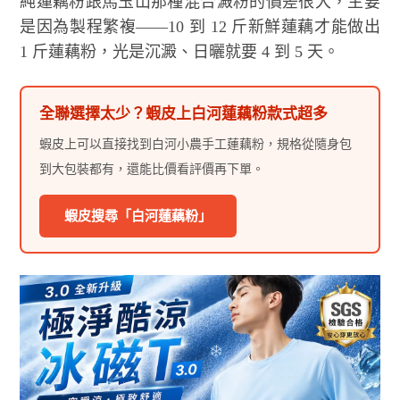
純蓮藕粉跟馬玉山那種混合澱粉的價差很大，主要
是因為製程繁複——10 到 12 斤新鮮蓮藕才能做出
1 斤蓮藕粉，光是沉澱、日曬就要 4 到 5 天。
全聯選擇太少？蝦皮上白河蓮藕粉款式超多
蝦皮上可以直接找到白河小農手工蓮藕粉，規格從隨身包
到大包裝都有，還能比價看評價再下單。
蝦皮搜尋「白河蓮藕粉」