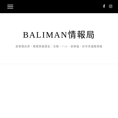
BALIMAN情報局
菜單價目表・哪裡買最便宜｜全聯・7-11・家樂福・好市多通路情報