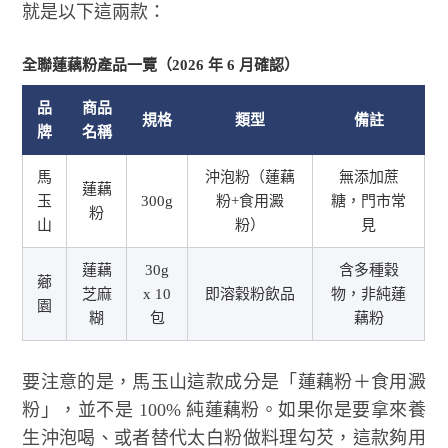
就是以下這兩款：
全聯蓮藕粉產品一覽（2026 年 6 月確認）
品
商品
規格
類型
備註
牌
名稱
馬
沖泡粉（蓮藕
無添加蔗
蓮藕
玉
300g
粉+食用澱
糖，門市常
粉
山
粉）
見
蓮藕
30g
含多種穀
薌
芝麻
x 10
即溶穀粉飲品
物，非純蓮
園
糊
包
藕粉
要注意的是，馬玉山這款成分是「蓮藕粉＋食用澱
粉」，並不是 100% 純蓮藕粉。如果你是要拿來養
生沖泡喝、或者替代太白粉做料理勾芡，這款夠用