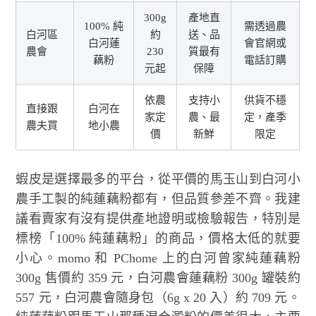
300g
產地直
100% 純
需透過農
白河區
約
送、品
白河蓮
會官網或
農會
230
質最有
藕粉
電話訂購
元起
保障
依農
支持小
供貨不穩
直接跟
白河在
家定
農、最
定，產季
農夫買
地小農
價
新鮮
限定
蝦皮是選擇最多的平台，從平價的馬玉山到白河小
農手工製的純蓮藕粉都有，但品質參差不齊。我建
議看賣家有沒有提供產地證明或檢驗報告，特別是
標榜「100% 純蓮藕粉」的商品，價格太低的就要
小心。momo 和 PChome 上的白河曾家純蓮藕粉
300g 售價約 359 元，白河農會蓮藕粉 300g 罐裝約
557 元，白河農會隨身包（6g x 20 入）約 709 元。