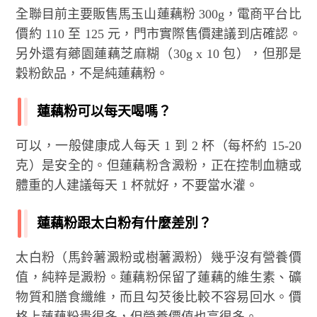
全聯目前主要販售馬玉山蓮藕粉 300g，電商平台比
價約 110 至 125 元，門市實際售價建議到店確認。
另外還有薌園蓮藕芝麻糊（30g x 10 包），但那是
穀粉飲品，不是純蓮藕粉。
蓮藕粉可以每天喝嗎？
可以，一般健康成人每天 1 到 2 杯（每杯約 15-20
克）是安全的。但蓮藕粉含澱粉，正在控制血糖或
體重的人建議每天 1 杯就好，不要當水灌。
蓮藕粉跟太白粉有什麼差別？
太白粉（馬鈴薯澱粉或樹薯澱粉）幾乎沒有營養價
值，純粹是澱粉。蓮藕粉保留了蓮藕的維生素、礦
物質和膳食纖維，而且勾芡後比較不容易回水。價