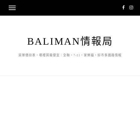
BALIMAN情報局
菜單價目表・哪裡買最便宜｜全聯・7-11・家樂福・好市多通路情報