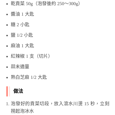
乾貢菜 50g（泡發後約 250～300g）
醬油 1 大匙
糖 2 小匙
鹽 1/2 小匙
麻油 1 大匙
紅辣椒 1 支（切片）
蒜末適量
熟白芝麻 1/2 大匙
做法
泡發好的貢菜切段，放入滾水川燙 15 秒，立刻
撈起泡冰水