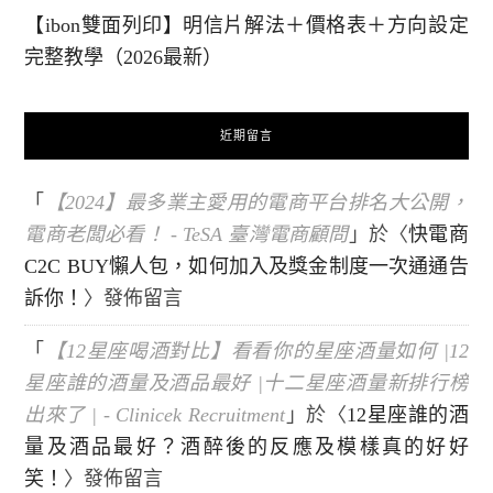
【ibon雙面列印】明信片解法＋價格表＋方向設定
完整教學（2026最新）
近期留言
「
【2024】最多業主愛用的電商平台排名大公開，
電商老闆必看！ - TeSA 臺灣電商顧問
」於〈
快電商
C2C BUY懶人包，如何加入及獎金制度一次通通告
訴你！
〉發佈留言
「
【12星座喝酒對比】看看你的星座酒量如何 |12
星座誰的酒量及酒品最好 |十二星座酒量新排行榜
出來了 | - Clinicek Recruitment
」於〈
12星座誰的酒
量及酒品最好？酒醉後的反應及模樣真的好好
笑！
〉發佈留言