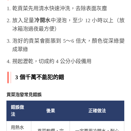
乾貢菜先用清水快速沖洗，去除表面灰塵
放入足量
冷開水
中浸泡，至少 12 小時以上（放
冰箱泡過夜最方便）
泡好的貢菜會膨脹到 5～6 倍大，顏色從深綠變
成翠綠
撈起瀝乾，切成約 4 公分小段備用
3 個千萬不能犯的錯
貢菜泡發常見錯誤
錯誤做
後果
正確做法
法
用熱水
貢菜軟爛，完
一定要用冷開水，耐心