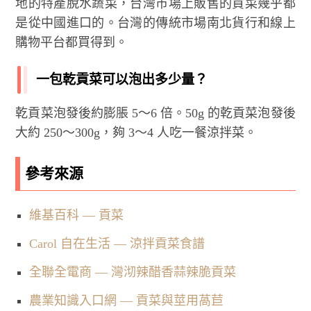
地的特產脫水蔬菜，台灣市場上販售的貢菜幾乎都
是從中國進口的。台灣的傳統市場南北貨行和線上
購物平台都買得到。
一包乾貢菜可以泡出多少量？
乾貢菜泡發後約膨脹 5～6 倍。50g 的乾貢菜泡發後
大約 250～300g，夠 3～4 人吃一餐涼拌菜。
參考來源
維基百科 — 貢菜
Carol 自在生活 — 涼拌貢菜食譜
全聯全電商 — 灣沏辣醋香蒜辣脆貢菜
農業知識入口網 — 貢菜與莖用萵苣