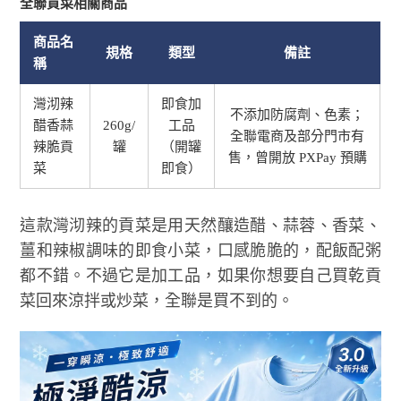
全聯貢菜相關商品
商品名
規格
類型
備註
稱
灣沏辣
即食加
不添加防腐劑、色素；
醋香蒜
260g/
工品
全聯電商及部分門市有
辣脆貢
罐
（開罐
售，曾開放 PXPay 預購
菜
即食）
這款灣沏辣的貢菜是用天然釀造醋、蒜蓉、香菜、
薑和辣椒調味的即食小菜，口感脆脆的，配飯配粥
都不錯。不過它是加工品，如果你想要自己買乾貢
菜回來涼拌或炒菜，全聯是買不到的。