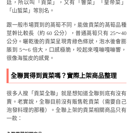
廷，所以叫「貢菜」，又有「響菜」「皇帝菜」
「山蜇菜」等別名。
跟一般市場買到的萵筍不同，能做貢菜的萵筍品種
莖幹比較長（約 60 公分），普通萵筍只有 25～40
公分。曬乾後的貢菜呈現青綠色條狀，泡水後會膨
脹到 5～6 倍大，口感極脆，咬起來嘎嘣嘎嘣響，
很像海蜇皮的感覺。
全聯買得到貢菜嗎？實際上架商品整理
很多人搜「貢菜全聯」就是想知道全聯到底有沒有
賣。老實說，全聯目前沒有販售乾貢菜（需要自己
泡發料理的那種）。全聯上架的貢菜相關商品只有
一款：