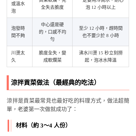
或溫水
全失去脆度
泡 12 小時以上
泡
中心還是硬
泡發時
至少 12 小時，趕時間
的，口感不均
間不夠
也不要少於 8 小時
勻
川燙太
脆度全失，變
沸水川燙 15 秒立刻撈
久
成軟爛菜
起，泡冰水降溫
涼拌貢菜做法（最經典的吃法）
涼拌是貢菜最常見也最好吃的料理方式，做法超簡
單，老婆第一次做就成功了：
材料（約 3～4 人份）