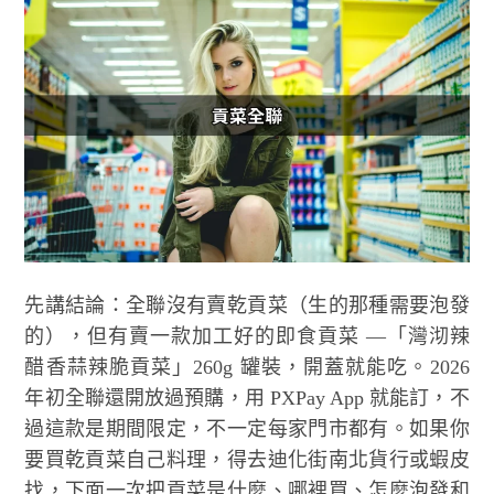
先講結論：全聯沒有賣乾貢菜（生的那種需要泡發
的），但有賣一款加工好的即食貢菜 —「灣沏辣
醋香蒜辣脆貢菜」260g 罐裝，開蓋就能吃。2026
年初全聯還開放過預購，用 PXPay App 就能訂，不
過這款是期間限定，不一定每家門市都有。如果你
要買乾貢菜自己料理，得去迪化街南北貨行或蝦皮
找，下面一次把貢菜是什麼、哪裡買、怎麼泡發和