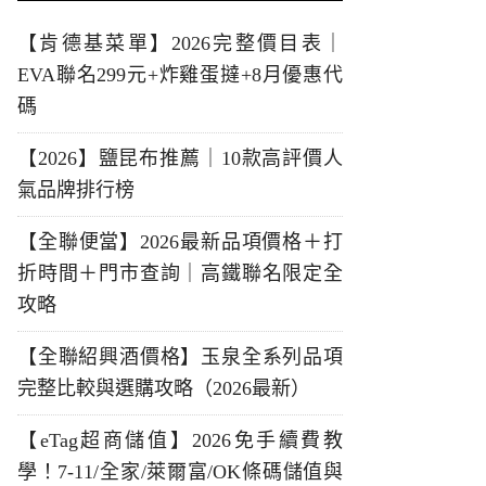
【肯德基菜單】2026完整價目表｜
EVA聯名299元+炸雞蛋撻+8月優惠代
碼
【2026】鹽昆布推薦｜10款高評價人
氣品牌排行榜
【全聯便當】2026最新品項價格＋打
折時間＋門市查詢｜高鐵聯名限定全
攻略
【全聯紹興酒價格】玉泉全系列品項
完整比較與選購攻略（2026最新）
【eTag超商儲值】2026免手續費教
學！7-11/全家/萊爾富/OK條碼儲值與