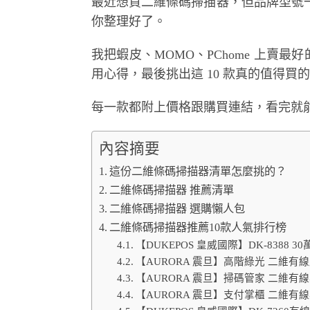
最近想買二維條碼掃描器，但品牌型號
你整理好了。
我把蝦皮、MOMO、PChome 上賣最好
用心得，最後挑出這 10 款真的值得買
每一款都附上價格跟購買連結，看完就
內容摘要
這份二維條碼掃描器清單怎麼挑的？
二維條碼掃描器 推薦清單
二維條碼掃描器 選購懶人包
二維條碼掃描器推薦10款人氣排行榜
【DUKEPOS 皇威國際】DK-8388
【AURORA 震旦】高階綠光 二維有線
【AURORA 震旦】掃碼管家 二維有線
【AURORA 震旦】支付掌櫃 二維有線