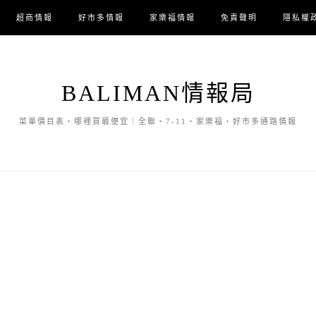
超商情報
好市多情報
家樂福情報
免責聲明
隱私權
BALIMAN情報局
菜單價目表・哪裡買最便宜｜全聯・7-11・家樂福・好市多通路情報