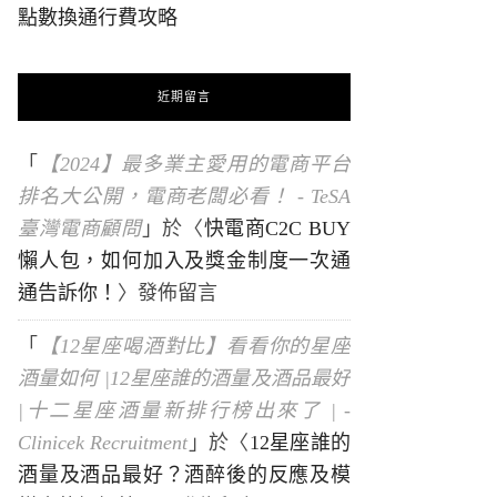
點數換通行費攻略
近期留言
「
【2024】最多業主愛用的電商平台
排名大公開，電商老闆必看！ - TeSA
臺灣電商顧問
」於〈
快電商C2C BUY
懶人包，如何加入及獎金制度一次通
通告訴你！
〉發佈留言
「
【12星座喝酒對比】看看你的星座
酒量如何 |12星座誰的酒量及酒品最好
|十二星座酒量新排行榜出來了 | -
Clinicek Recruitment
」於〈
12星座誰的
酒量及酒品最好？酒醉後的反應及模