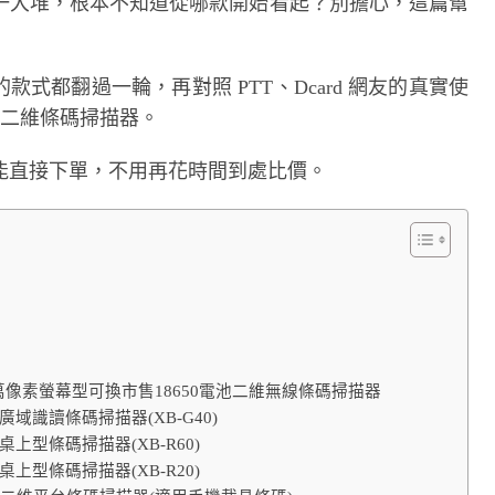
一大堆，根本不知道從哪款開始看起？別擔心，這篇幫
的款式都翻過一輪，再對照 PTT、Dcard 網友的真實使
的二維條碼掃描器。
能直接下單，不用再花時間到處比價。
 30萬像素螢幕型可換市售18650電池二維無線條碼掃描器
廣域識讀條碼掃描器(XB-G40)
桌上型條碼掃描器(XB-R60)
桌上型條碼掃描器(XB-R20)