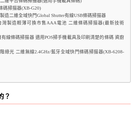
0有線二維平台條碼掃描器(適用手機載具條碼)
碼掃描器(XB-G20)
製造二維全域快門Global Shutter有線USB條碼掃描器
88W台灣製造輕薄可換市售AAA電池 二維條碼掃描器(最新技術
6 二維有線條碼掃描器 適用POS掃手機載具及印刷清楚的條碼 資廚
綠光 二維無線2.4GHz/藍牙全域快門條碼掃描器(XB-6208-
的？