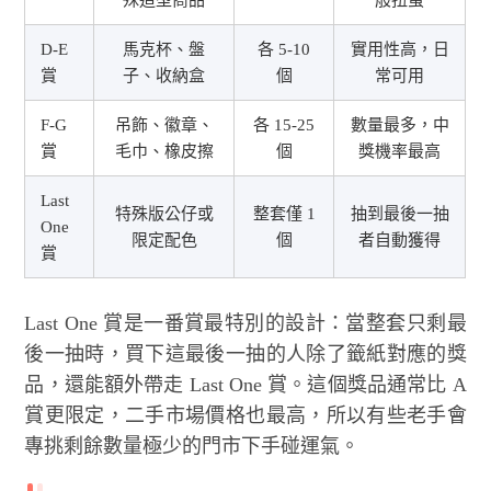
D-E
馬克杯、盤
各 5-10
實用性高，日
賞
子、收納盒
個
常可用
F-G
吊飾、徽章、
各 15-25
數量最多，中
賞
毛巾、橡皮擦
個
獎機率最高
Last
特殊版公仔或
整套僅 1
抽到最後一抽
One
限定配色
個
者自動獲得
賞
Last One 賞是一番賞最特別的設計：當整套只剩最
後一抽時，買下這最後一抽的人除了籤紙對應的獎
品，還能額外帶走 Last One 賞。這個獎品通常比 A
賞更限定，二手市場價格也最高，所以有些老手會
專挑剩餘數量極少的門市下手碰運氣。