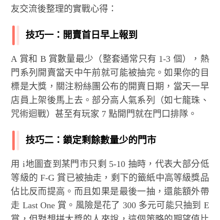
友交流後整理的實戰心得：
技巧一：開賣首日早上報到
A 賞和 B 賞數量最少（整套通常只有 1-3 個），熱
門系列開賣當天中午前就可能被抽完。如果你的目
標是大獎，關注粉絲團公布的開賣日期，當天一早
店員上架後馬上去。部分高人氣系列（如七龍珠、
咒術迴戰）甚至有玩家 7 點開門就在門口排隊。
技巧二：鎖定剩餘數量少的門市
用 i地圖查到某門市只剩 5-10 抽時，代表大部分低
等級的 F-G 賞已被抽走，剩下的籤紙中高等級獎品
佔比反而提高。而且如果是最後一抽，還能額外帶
走 Last One 賞。風險是花了 300 多元可能只抽到 E
賞，但對想拼大獎的人來說，這個策略的期望值比