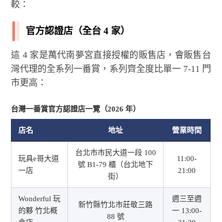
較：
官方認證店（全台 4 家）
這 4 家是萬代南夢宮直接授權的販售店，會販售台
灣代理的全系列一番賞，系列齊全度比單一 7-11 門
市更高：
台灣一番賞官方認證店一覽（2026 年）
店名
地址
營業時間
台北市市民大道一段 100
玩具e哥大道
11:00-
號 B1-79 櫃（台北地下
一店
21:00
街）
Wonderful 玩
週三至週
新竹縣竹北市莊敬三路
的夥 竹北概
一 13:00-
88 號