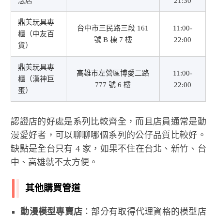
念店
21:30
鼎美玩具專
台中市三民路三段 161
11:00-
櫃（中友百
號 B 棟 7 樓
22:00
貨）
鼎美玩具專
高雄市左營區博愛二路
11:00-
櫃（漢神巨
777 號 6 樓
22:00
蛋）
認證店的好處是系列比較齊全，而且店員通常是動
漫愛好者，可以聊聊哪個系列的公仔品質比較好。
缺點是全台只有 4 家，如果不住在台北、新竹、台
中、高雄就不太方便。
其他購買管道
動漫模型專賣店
：部分有取得代理資格的模型店