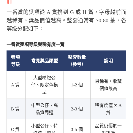
一番賞的獎項從 A 賞排到 G 或 H 賞，字母越前面
越稀有、獎品價值越高。整套通常有 70-80 抽，各
等級分配如下：
一番賞獎項等級與稀有度一覽
獎項
整套數量
常見獎品類型
說明
等級
（參考）
大型精緻公
最稀有，收藏
A 賞
仔、限定色模
1-2 個
價值最高
型
中型公仔、高
稀有度僅次 A
B 賞
2-3 個
品質周邊
賞
小型公仔、特
品質仍優於一
C 賞
3-5 個
殊造型商品
般扭蛋