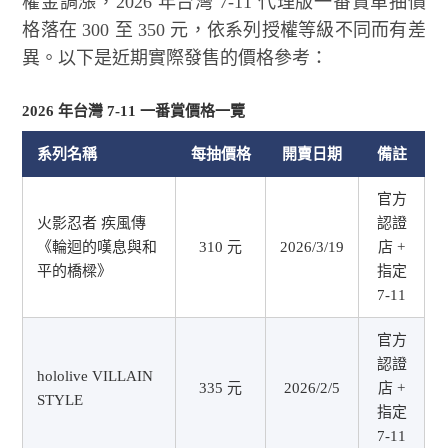
權金調漲，2026 年台灣 7-11 代理版一番賞單抽價
格落在 300 至 350 元，依系列授權等級不同而有差
異。以下是近期實際發售的價格參考：
2026 年台灣 7-11 一番賞價格一覽
系列名稱
每抽價格
開賣日期
備註
官方
火影忍者 疾風傳
認證
《輪迴的嘆息與和
310 元
2026/3/19
店 +
平的橋樑》
指定
7-11
官方
認證
hololive VILLAIN
335 元
2026/2/5
店 +
STYLE
指定
7-11