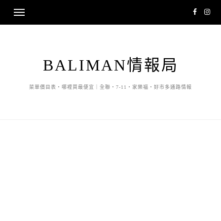
BALIMAN情報局
菜單價目表・哪裡買最便宜｜全聯・7-11・家樂福・好市多通路情報