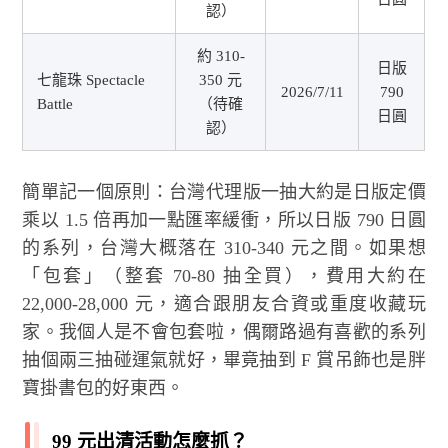
認）
約 310-
日版
七龍珠 Spectacle
350 元
2026/7/11
790
Battle
（待確
日圓
認）
簡單記一個原則：台灣代理版一抽大約是日版定價
乘以 1.5 倍再加一點匯率緩衝，所以日版 790 日圓
的系列，台灣大概落在 310-340 元之間。如果想
「包套」（整套 70-80 抽全買），費用大約在
22,000-28,000 元，適合跟朋友合資或重度收藏玩
家。我個人是不會包套啦，偶爾路過有喜歡的系列
抽個兩三抽碰運氣就好，畢竟抽到 F 賞吊飾也是胖
寶掛書包的好東西。
99 元出清活動怎麼抓？