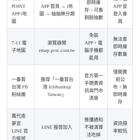
即時庫
POINT
APP 首頁 → i地
APP 並
存、可看
APP i地
圖 → 抽抽樂分類
登入會
剩餘抽數
圖
員
免裝
無法查
7-11 電
瀏覽器開
APP，電
即時庫
子地圖
emap.pcsc.com.tw
腦手機都
存數量
能用
僅開賣
官方第一
一番賞
搜尋「一番賞台
前公
手開賣資
台灣 FB
灣 Ichibankuji
布，無
訊與門市
粉絲團
Taiwan」
即時庫
清單
存
萬代南
推播通知
夢宮
資訊頻
LINE 搜尋加入
不被演算
LINE 官
率較低
法吃掉
方帳號