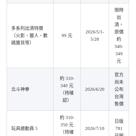
限時
出
清，
多系列出清特價
2026/5/1-
原價
（火影、獵人、數
99 元
5/28
約
碼寶貝等）
340-
349
元
官方
約 310-
尚未
340 元
北斗神拳
2026/6/20
公布
（待確
台灣
認）
售價
約 310-
日版
350 元
玩具總動員 5
2026/7/10
781
（待確
日圓