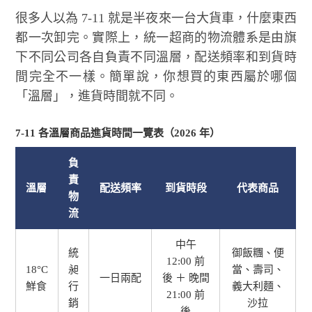
很多人以為 7-11 就是半夜來一台大貨車，什麼東西
都一次卸完。實際上，統一超商的物流體系是由旗
下不同公司各自負責不同溫層，配送頻率和到貨時
間完全不一樣。簡單說，你想買的東西屬於哪個
「溫層」，進貨時間就不同。
7-11 各溫層商品進貨時間一覽表（2026 年）
負
責
溫層
配送頻率
到貨時段
代表商品
物
流
中午
統
御飯糰、便
12:00 前
18°C
昶
當、壽司、
一日兩配
後 ＋ 晚間
鮮食
行
義大利麵、
21:00 前
銷
沙拉
後