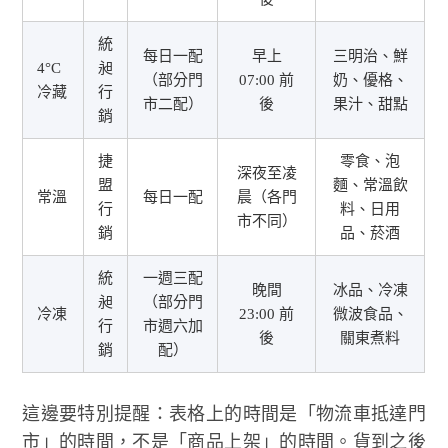
統
每日一配
早上
三明治、鮮
4°C
昶
（部分門
07:00 前
奶、優格、
冷藏
行
市二配）
後
果汁、甜點
銷
捷
零食、泡
深夜至凌
盟
麵、常溫飲
常溫
每日一配
晨（各門
行
料、日用
市不同）
銷
品、菸酒
統
一週三配
晚間
冰品、冷凍
昶
（部分門
冷凍
23:00 前
微波食品、
行
市週六加
後
關東煮料
銷
配）
這邊要特別提醒：表格上的時間是「物流車抵達門
市」的時間，不是「商品上架」的時間。貨到之後