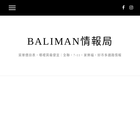
BALIMAN情報局
菜單價目表・哪裡買最便宜｜全聯・7-11・家樂福・好市多通路情報