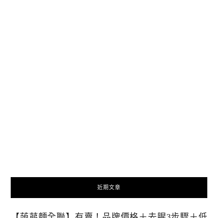
近期文章
【蒟蒻麵全聯】有賣！品牌價格＋去腥3步驟＋低