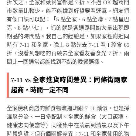
折次之，全家和萊爾富都是 7 折。不過 OK 超商門
市數量比較少，能不能撿到好貨要看運氣。網友們
有個口訣可以記：「5 點全家、6 點全聯、7 點星巴
克、8 點小七」，抓的就是各通路開始大量出現即
期品的時間點。我自己的經驗是，如果家裡附近同
時有 7-11 和全家，晚上 8 點先去 7-11 看 i 珍食 65
折，沒看到想吃的再繞去全家看友善食光 7 折，兩
間比一圈通常都能找到不錯的晚餐選擇。
7-11 vs 全家進貨時間差異：同條街兩家
超商，時間一定不同
全家便利商店的鮮食物流邏輯跟 7-11 類似，也是採
溫層分流、一日多配制。全家的鮮食（大口飯糰、
健康志向便當等）同樣集中在凌晨到清晨以及下午
時段進貨。但有個關鍵差異：7-11 和全家使用的物