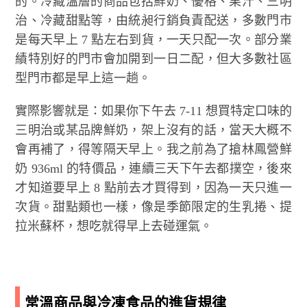
的。冷藏溫層的商品包括鮮奶、優格、果汁、三明
治、冷藏甜點等，由統昶行銷負責配送，多數門市
是每天早上 7 點左右到貨，一天只配一次。部分業
績特別好的門市會加開到一日二配，但大多數社區
型門市都是早上這一趟。
實際影響就是：如果你下午去 7-11 想買特定口味的
三明治或某品牌鮮奶，架上沒有的話，當天大概不
會再補了，得等隔天早上。我之前為了搶林鳳營鮮
奶 936ml 的特價品，連續三天下午去都撲空，後來
才知道要早上 8 點前去才買得到，因為一天只進一
次貨。甜點類也一樣，像是季節限定的生乳捲、提
拉米蘇杯，想吃就得早上去碰運氣。
常溫商品與冷凍食品的進貨規律