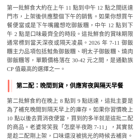
第一批鮮食大約在上午 11 點到中午 12 點之間送達
門市，上架後供應整個下午的銷售。如果你想買午
餐便當或是下午嘴饞想吃御飯糰，中午 12 點到下
午 2 點是口味最齊全的時段。這批鮮食的賞味期限
通常標到當天深夜或隔天凌晨。2026 年 7-11 御飯
糰主力品項包括鮭魚御飯糰、明太子御飯糰、燒肉
御飯糰等，單顆價格落在 30-42 元之間，是通勤族
CP 值最高的選擇之一。
第二配：晚間到貨，供應宵夜與隔天早餐
第二批鮮食約在晚上 8 點到 9 點送達，這批主要是
為了補充晚間到隔天早上的庫存。如果你習慣晚上
10 點以後去買消夜便當，買到的多半就是這批二配
的商品。老婆常笑我「怎麼半夜跑 7-11」，其實就
是趁二配剛上架，口味還沒被挑光的時候去補貨。