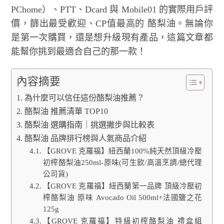
PChome）、PTT、Dcard 與 Mobile01 的實際用戶評
價，篩出最受歡迎、CP值最高的 酪梨油。無論你
是第一次購買，還是想升級現有產品，這篇文章都
能幫你挑到最適合自己的那一款！
內容摘要
為什麼可以信任這份酪梨油推薦？
酪梨油 推薦清單 TOP10
酪梨油 選購指南｜挑選撇步與比較表
酪梨油 品牌排行榜與人氣商品介紹
【GROVE 克羅福】紐西蘭100%純天然頂級冷壓
初榨酪梨油250ml-原味(可生飲/高溫烹調/總代理
公司貨)
【GROVE 克羅福】紐西蘭第一品牌 頂級冷壓初
榨酪梨油 原味 Avocado Oil 500ml+法國鹽之花
125g
【GROVE 克羅福】特級初榨酪梨油 禮盒組