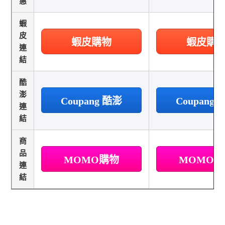
惠
蝦
皮
蝦皮購物
蝦皮購
連
結
酷
澎
Coupang 酷澎
Coupang
連
結
商
品
MOMO購物
MOMO
連
結