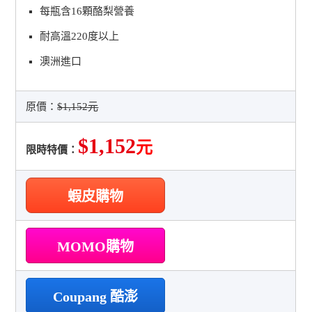
每瓶含16顆酪梨營養
耐高溫220度以上
澳洲進口
原價：
$1,152元
$1,152
元
限時特價：
蝦皮購物
MOMO購物
Coupang 酷澎