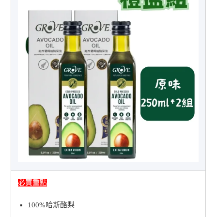
必買重點
100%哈斯酪梨