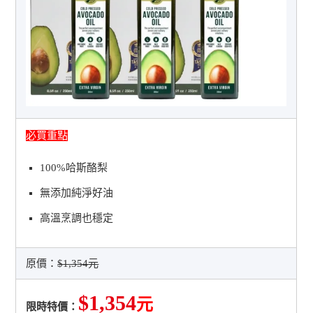
必買重點
100%哈斯酪梨
無添加純淨好油
高溫烹調也穩定
原價：
$1,354元
$1,354
元
限時特價：