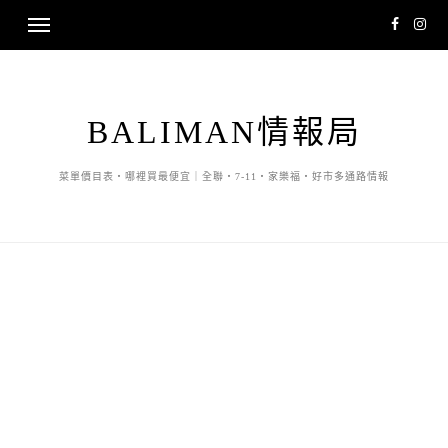
BALIMAN情報局
菜單價目表・哪裡買最便宜｜全聯・7-11・家樂福・好市多通路情報