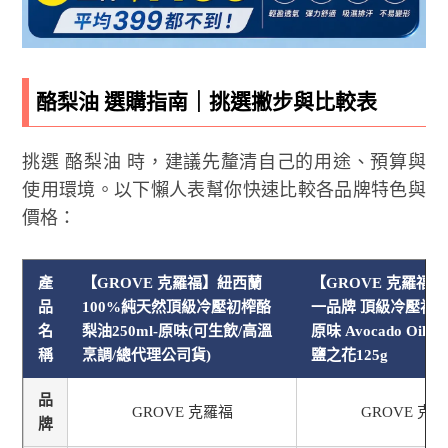
酪梨油 選購指南｜挑選撇步與比較表
挑選 酪梨油 時，建議先釐清自己的用途、預算與
使用環境。以下懶人表幫你快速比較各品牌特色與
價格：
產
【GROVE 克羅福】紐西蘭
【GROVE 克羅福
品
100%純天然頂級冷壓初榨酪
一品牌 頂級冷壓初
名
梨油250ml-原味(可生飲/高溫
原味 Avocado Oil 
稱
烹調/總代理公司貨)
鹽之花125g
品
GROVE 克羅福
GROVE 克
牌