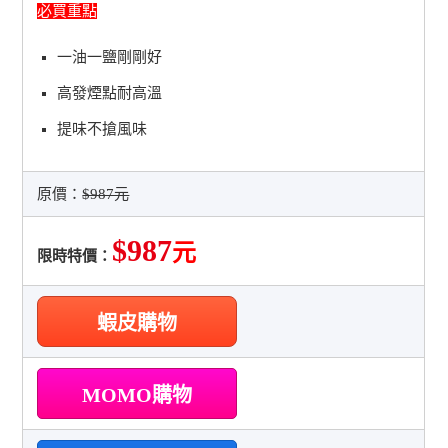
必買重點
一油一鹽剛剛好
高發煙點耐高溫
提味不搶風味
原價：
$987元
$987
元
限時特價：
蝦皮購物
MOMO購物