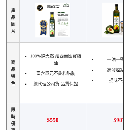
產
品
圖
片
100%純天然 紐西蘭國寶級
一油一鹽剛
商
油
品
高發煙點耐
富含單元不飽和脂肪
特
提味不搶
色
總代理公司貨 品質保證
限
時
$550
$987
優