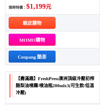
$1,199
元
限時特價：
蝦皮購物
MOMO購物
Coupang 酷澎
【壽滿趣】FreshPress澳洲頂級冷壓初榨
酪梨油噴霧/噴油瓶200mlx3(可生飲/低溫
冷壓)