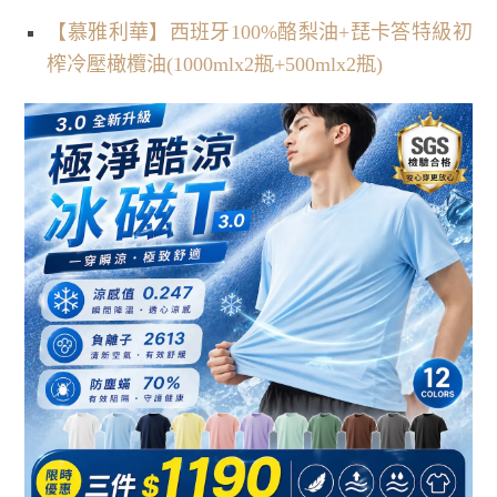
【慕雅利華】西班牙100%酪梨油+琵卡答特級初
榨冷壓橄欖油(1000mlx2瓶+500mlx2瓶)