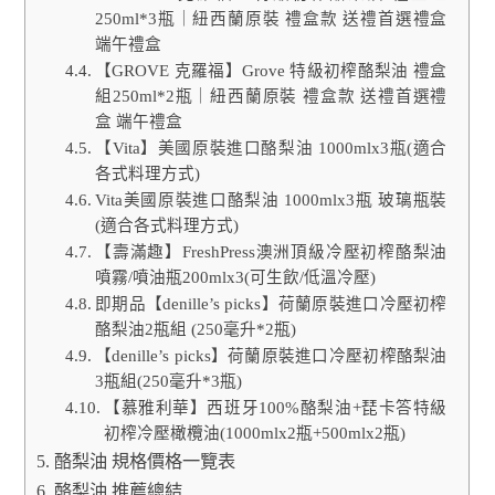
250ml*3瓶｜紐西蘭原裝 禮盒款 送禮首選禮盒
端午禮盒
【GROVE 克羅福】Grove 特級初榨酪梨油 禮盒
組250ml*2瓶｜紐西蘭原裝 禮盒款 送禮首選禮
盒 端午禮盒
【Vita】美國原裝進口酪梨油 1000mlx3瓶(適合
各式料理方式)
Vita美國原裝進口酪梨油 1000mlx3瓶 玻璃瓶裝
(適合各式料理方式)
【壽滿趣】FreshPress澳洲頂級冷壓初榨酪梨油
噴霧/噴油瓶200mlx3(可生飲/低溫冷壓)
即期品【denille’s picks】荷蘭原裝進口冷壓初榨
酪梨油2瓶組 (250毫升*2瓶)
【denille’s picks】荷蘭原裝進口冷壓初榨酪梨油
3瓶組(250毫升*3瓶)
【慕雅利華】西班牙100%酪梨油+琵卡答特級
初榨冷壓橄欖油(1000mlx2瓶+500mlx2瓶)
酪梨油 規格價格一覽表
酪梨油 推薦總結