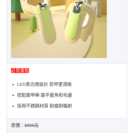
必買重點
LED柔光燈設計 剪甲更清晰
搭配磨甲棒 磨平菱角和毛邊
採用不銹鋼材質 耐磨耐輻射
原價：
$899元