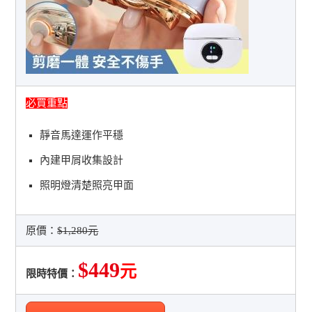
必買重點
靜音馬達運作平穩
內建甲屑收集設計
照明燈清楚照亮甲面
原價：
$1,280元
$449
元
限時特價：