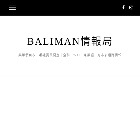
BALIMAN情報局
菜單價目表・哪裡買最便宜｜全聯・7-11・家樂福・好市多通路情報