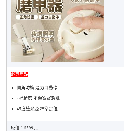
必買重點
圓角防護 過力自動停
4檔精磨 不傷寶寶嫩肌
45度雙光源 精準定位
原價：
$799元