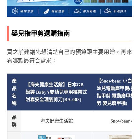
嬰兒指甲剪選購指南
買之前建議先想清楚自己的預算跟主要用途，再來
看哪款最符合需求：
產
【Snowbear 小白
【海夫健康生活館】日本GB
品
幼兒電動磨甲機(指甲
綠鐘 Baby’s嬰幼兒專用攜帶式
名
指甲剪 電動磨甲機 
附套安全理髮剪刀(BA-008)
稱
剪 嬰兒磨甲機)
品
海夫健康生活館
Snowbear 
牌