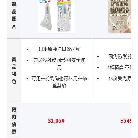
產
品
圖
片
日本原裝進口公司貨
圓角防護 過
商
刀尖設計成圓形 可安全使
品
用
4檔精磨 不傷
特
可用來剪劉海也可以用來修
45度雙光源 
色
整髮梢
限
時
$1,050
$549
優
惠