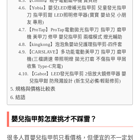
【Combi】親子電動磨甲機 寶貝粉
【Yobia】嬰兒LED燈補光指甲剪 兒童發光指甲
刀 指甲剪鉗 LED照明修甲器(寶寶 嬰幼兒 小朋
友 專用)
【ProTap】ProTap電動拋光指甲刀 指甲刀 磨甲
機 美甲刀 修甲 嬰兒指甲剪 兩檔模式 燈光輔助
【kingkong】泡泡魚嬰幼兒護理指甲剪-四件套
【CARSLAVE】多功能電動美甲刀 指甲刀 磨甲
機(三檔調速 帶照明燈 拋光打磨 不傷指甲 甲屑
收集 Type-C充電)
【Gabor】LED發光指甲剪 2倍放大鏡修甲器 嬰
兒指甲鉗 防飛濺設計 (新生兒必備/輕鬆修剪)
規格與價格比較表
結語
嬰兒指甲剪怎麼挑才不踩雷？
很多人買嬰兒指甲剪只看價格，但便宜的不一定划