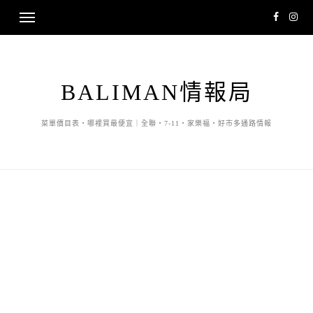
BALIMAN情報局
菜單價目表・哪裡買最便宜｜全聯・7-11・家樂福・好市多通路情報