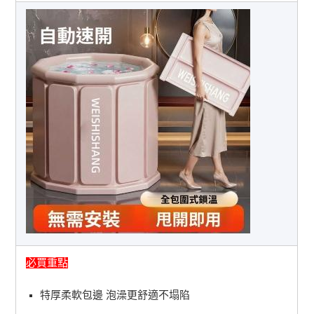
必買重點
特厚柔軟包邊 泡澡更舒適不塌陷