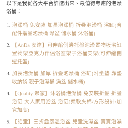
以下是我從各大平台篩選出來、最值得考慮的泡澡
浴桶：
泡澡桶 免安裝 加長泡澡桶 折疊泡澡桶 浴缸(含
配件摺疊泡澡桶 澡盆 儲水桶 沐浴桶)
【AnDa 安達】可伸縮側邊托盤泡澡置物板浴缸
置物架亞克力伴侶浴室架子浴桶支架(可伸縮側
邊托盤)
加長泡澡桶 加厚 折疊泡澡桶 浴缸(附坐墊 靠墊
收納袋 親子泡澡桶 澡盆 儲水桶)
【Quality 聚家】沐浴桶泡澡桶 免安裝折疊 折疊
浴缸 大人家用浴盆 浴缸(柔軟夾棉/方形設計/加
寬加高)
【話童】三折疊感溫浴盆 兒童洗澡盆 寶寶泡澡