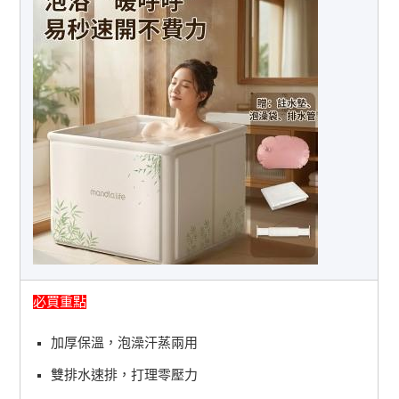
必買重點
加厚保溫，泡澡汗蒸兩用
雙排水速排，打理零壓力