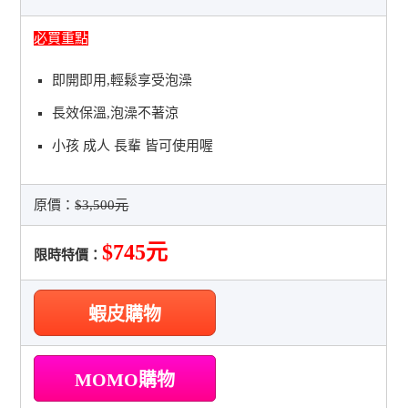
必買重點
即開即用,輕鬆享受泡澡
長效保溫,泡澡不著涼
小孩 成人 長輩 皆可使用喔
原價：
$3,500元
$745元
限時特價：
蝦皮購物
MOMO購物