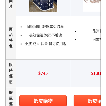
圖
片
即開即用,輕鬆享受泡澡
商
品質保
品
長效保溫,泡澡不著涼
可放平
特
小孩 成人 長輩 皆可使用喔
色
限
時
$745
$1,818
優
惠
蝦
皮
蝦皮購物
蝦皮購
連