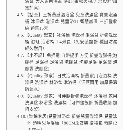
浴缸 大人家用浴盆 浴缸(柔軟夾棉/方形設計/加
寬加高)
【話童】三折疊感溫浴盆 兒童洗澡盆 寶寶泡澡
桶 沐浴盆 泡澡盆 兒童浴缸 智慧感溫 三折疊收
納 預售15天
【Quality 聚家】冰浴桶 泡澡桶 淋浴盆 折疊洗澡
桶 浴缸 泡浴桶 1.4米長（免安裝設計 穩固防漏
經久耐用）
【小不記】免插電 自帶提手 方便 折疊泡腳桶(泡
腳桶 足浴桶 足浴袋 泡腳盆 泡腳足浴 足浴袋 泡
腳袋 洗腳盆)
【Quality 聚家】日式泡澡桶 折疊家用泡浴桶 洗
澡桶 洗澡盆 林浴盆 淋浴桶（汗蒸兩用 加厚保溫
防漏水）
【Quality 聚家】可伸腿折疊泡澡桶 沐浴桶 家用
洗澡盆 林浴盆 洗澡桶（可伸腿設計 折疊收納 加
粗支架）
[樂錦家居]兒童淋浴盆 折疊兒童泡澡桶 兒童泳
池 透明兒童浴桶（80CM免安裝 贈禮包 預購12
工作天）