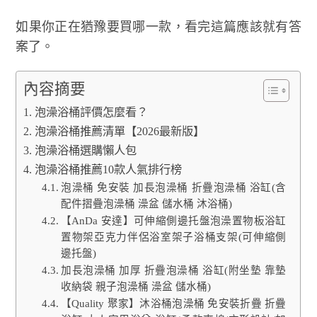
如果你正在猶豫要買哪一款，看完這篇應該就有答
案了。
內容摘要
泡澡浴桶評價怎麼看？
泡澡浴桶推薦清單【2026最新版】
泡澡浴桶選購懶人包
泡澡浴桶推薦10款人氣排行榜
泡澡桶 免安裝 加長泡澡桶 折疊泡澡桶 浴缸(含
配件摺疊泡澡桶 澡盆 儲水桶 沐浴桶)
【AnDa 安達】可伸縮側邊托盤泡澡置物板浴缸
置物架亞克力伴侶浴室架子浴桶支架(可伸縮側
邊托盤)
加長泡澡桶 加厚 折疊泡澡桶 浴缸(附坐墊 靠墊
收納袋 親子泡澡桶 澡盆 儲水桶)
【Quality 聚家】沐浴桶泡澡桶 免安裝折疊 折疊