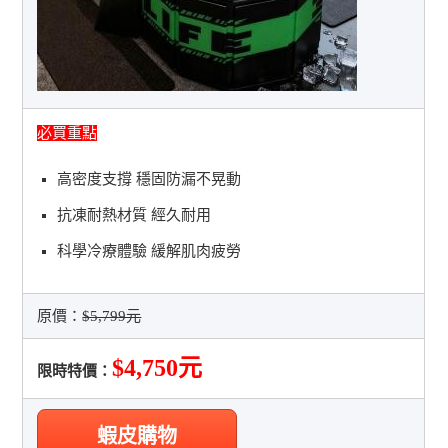
必買重點
高密度支撐 穩固防漏不晃動
抗凍耐熱材質 經久耐用
科學冷療體驗 緩解肌肉疲勞
原價：
$5,799元
$4,750元
限時特價：
蝦皮購物