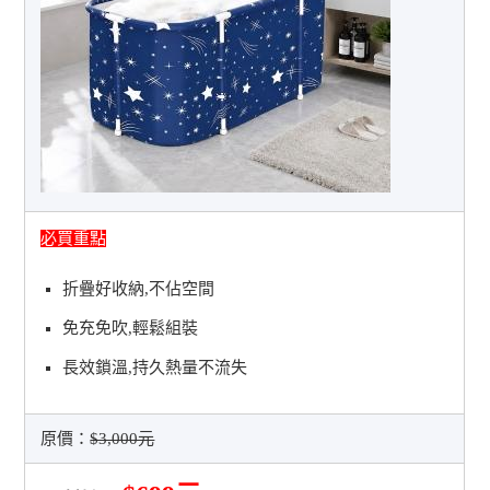
必買重點
折疊好收納,不佔空間
免充免吹,輕鬆組裝
長效鎖溫,持久熱量不流失
原價：
$3,000元