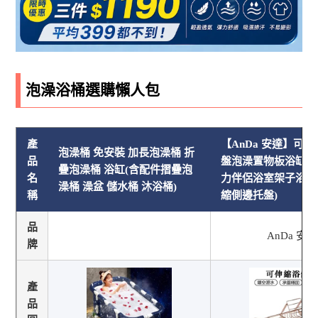
泡澡浴桶選購懶人包
產
【AnDa 安達】可
泡澡桶 免安裝 加長泡澡桶 折
品
盤泡澡置物板浴缸置
疊泡澡桶 浴缸(含配件摺疊泡
名
力伴侶浴室架子浴桶
澡桶 澡盆 儲水桶 沐浴桶)
稱
縮側邊托盤)
品
AnDa 安達
牌
產
品