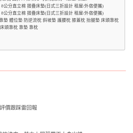
8公分直立棉 摺疊床墊(日式三折設計 租屋/外宿便攜)
8公分直立棉 摺疊床墊(日式三折設計 租屋/外宿便攜)
 護理靠墊 體位墊 防逆流枕 斜坡墊 護腰枕 膝蓋枕 抬腿墊 床頭靠枕
床頭靠枕 靠墊 靠枕
的真實評價跟踩雷回報