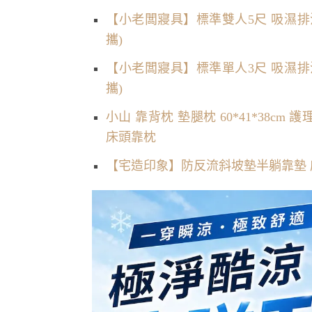
【小老闆寢具】標準雙人5尺 吸濕排汗
攜)
【小老闆寢具】標準單人3尺 吸濕排汗
攜)
小山 靠背枕 墊腿枕 60*41*38c
床頭靠枕
【宅造印象】防反流斜坡墊半躺靠墊 