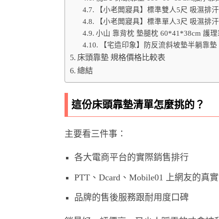
【小老闆寢具】標準雙人5尺 吸濕排汗 
【小老闆寢具】標準單人3尺 吸濕排汗 
小山 靠背枕 墊腿枕 60*41*38cm
【宅造印象】防反流斜坡墊半躺靠墊 
床頭靠墊 規格價格比較表
總結
這份床頭靠墊清單怎麼挑的？
主要看三件事：
各大電商平台的實際銷售排行
PTT、Dcard、Mobile01 上網友
品牌的售後服務跟耐用度口碑