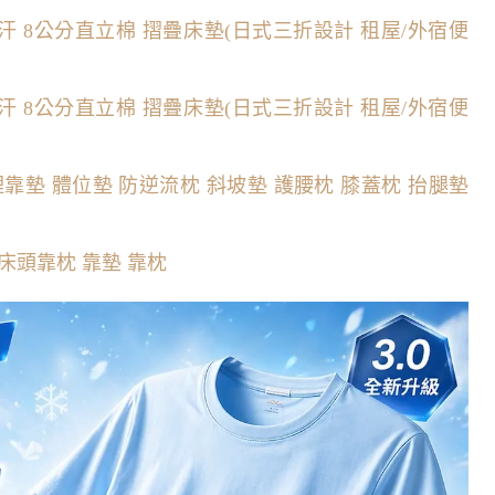
 8公分直立棉 摺疊床墊(日式三折設計 租屋/外宿便
 8公分直立棉 摺疊床墊(日式三折設計 租屋/外宿便
m 護理靠墊 體位墊 防逆流枕 斜坡墊 護腰枕 膝蓋枕 抬腿墊
床頭靠枕 靠墊 靠枕