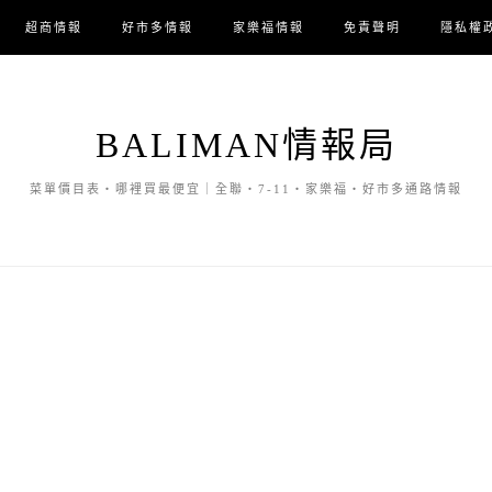
超商情報
好市多情報
家樂福情報
免責聲明
隱私權
BALIMAN情報局
菜單價目表・哪裡買最便宜｜全聯・7-11・家樂福・好市多通路情報