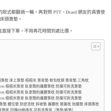
的款式都翻過一輪，再對照 PTT、Dcard 網友的真實使
的床頭靠墊。
能直接下單，不用再花時間到處比價。
頸靠枕 床上靠墊 榻榻米 靠背墊 軟包枕頭 靠背墊 三角枕
0*12cm 榻榻米靠背 臥室簡約護腰靠枕 防撞可拆洗靠墊
0*12cm 榻榻米靠背 臥室簡約護腰靠枕 防撞可拆洗靠墊
0*12cm 榻榻米靠背 臥室簡約護腰靠枕 防撞可拆洗靠墊
 護理靠墊 體位墊 防逆流枕 斜坡墊 護腰枕 膝蓋枕 抬腿墊 床頭靠枕
厚靠背靠枕 回彈PP棉填充 可拆洗靠背（靠墊/軟墊）