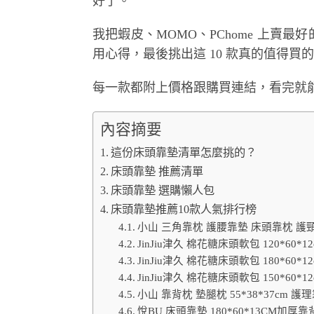
好了。
我把蝦皮、MOMO、PChome 上賣最好
用心得，最後挑出這 10 款真的值得買
每一款都附上價格跟購買連結，看完就
內容摘要
這份床頭靠墊清單怎麼挑的？
床頭靠墊 推薦清單
床頭靠墊 選購懶人包
床頭靠墊推薦10款人氣排行榜
小山 三角靠枕 護腰靠墊 床頭靠枕 護
JinJiu津久 棉花糖床頭軟包 120*6
JinJiu津久 棉花糖床頭軟包 180*6
JinJiu津久 棉花糖床頭軟包 150*6
小山 靠背枕 墊腿枕 55*38*37cm
悅BU 床頭靠墊 180*60*13CM加