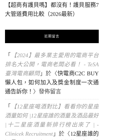
【超商有護貝嗎】都沒有！護貝服務7
大管道費用比較（2026最新）
近期留言
「
【2024】最多業主愛用的電商平台
排名大公開，電商老闆必看！ - TeSA
臺灣電商顧問
」於〈
快電商C2C BUY
懶人包，如何加入及獎金制度一次通
通告訴你！
〉發佈留言
「
【12星座喝酒對比】看看你的星座
酒量如何 |12星座誰的酒量及酒品最好
|十二星座酒量新排行榜出來了 | -
Clinicek Recruitment
」於〈
12星座誰的