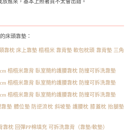
我放進來，基本上照著買不太會出錯。
好的床頭靠墊：
頸靠枕 床上靠墊 榻榻米 靠背墊 軟包枕頭 靠背墊 三角
60*12cm 榻榻米靠背 臥室簡約護腰靠枕 防撞可拆洗靠墊
60*12cm 榻榻米靠背 臥室簡約護腰靠枕 防撞可拆洗靠墊
60*12cm 榻榻米靠背 臥室簡約護腰靠枕 防撞可拆洗靠墊
m 護理靠墊 體位墊 防逆流枕 斜坡墊 護腰枕 膝蓋枕 抬腿墊
加厚靠背靠枕 回彈PP棉填充 可拆洗靠背（靠墊/軟墊）