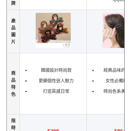
牌
產
品
圖
片
韓國設計時尚款
經典品味的設
商
品
更顯個性迷人魅力
女性必備經
特
打造質感日常
時尚色系美觀
色
限
時