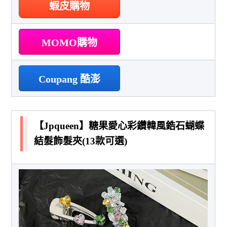
蝦皮購物
MOMO購物
Coupang 酷澎
【Jpqueen】糖果愛心彩鑽韓風鋯石蝴蝶
結髮飾髮夾(13款可選)