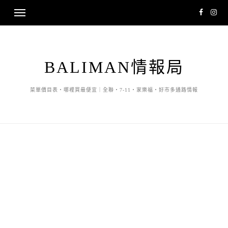
BALIMAN情報局
菜單價目表・哪裡買最便宜｜全聯・7-11・家樂福・好市多通路情報