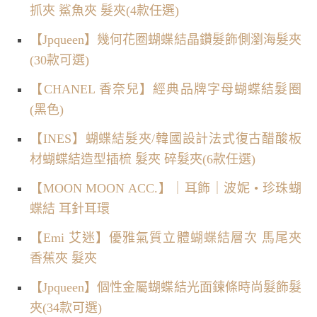
抓夾 鯊魚夾 髮夾(4款任選)
【Jpqueen】幾何花圈蝴蝶結晶鑽髮飾側瀏海髮夾
(30款可選)
【CHANEL 香奈兒】經典品牌字母蝴蝶結髮圈
(黑色)
【INES】蝴蝶結髮夾/韓國設計法式復古醋酸板
材蝴蝶結造型插梳 髮夾 碎髮夾(6款任選)
【MOON MOON ACC.】｜耳飾｜波妮 • 珍珠蝴
蝶結 耳針耳環
【Emi 艾迷】優雅氣質立體蝴蝶結層次 馬尾夾
香蕉夾 髮夾
【Jpqueen】個性金屬蝴蝶結光面鍊條時尚髮飾髮
夾(34款可選)