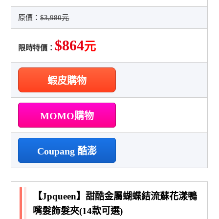
原價：
$3,980元
$864
元
限時特價：
蝦皮購物
MOMO購物
Coupang 酷澎
【Jpqueen】甜酷金屬蝴蝶結流蘇花漾鴨
嘴髮飾髮夾(14款可選)