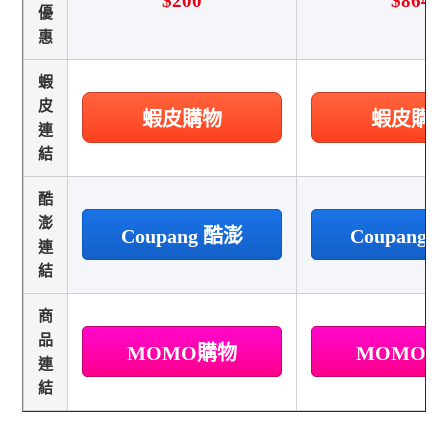
$200
$864
優
惠
蝦
皮
蝦皮購物
蝦皮購
連
結
酷
澎
Coupang 酷澎
Coupang
連
結
商
品
MOMO購物
MOMO
連
結