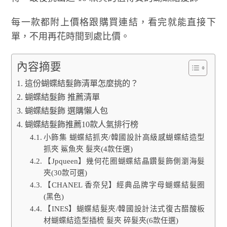
每一款都附上價格跟購買連結，看完就能直接下
單，不用再花時間到處比價。
內容摘要
這份蝴蝶結髮飾清單怎麼挑的？
蝴蝶結髮飾 推薦清單
蝴蝶結髮飾 選購懶人包
蝴蝶結髮飾推薦10款人氣排行榜
小飾集 蝴蝶結抓夾/韓國設計高級感蝴蝶結造型
抓夾 鯊魚夾 髮夾(4款任選)
【Jpqueen】幾何花圈蝴蝶結晶鑽髮飾側瀏海髮
夾(30款可選)
【CHANEL 香奈兒】經典品牌字母蝴蝶結髮圈
(黑色)
【INES】蝴蝶結髮夾/韓國設計法式復古醋酸板
材蝴蝶結造型插梳 髮夾 碎髮夾(6款任選)