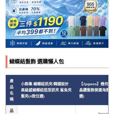
蝴蝶結髮飾 選購懶人包
產
小飾集 蝴蝶結抓夾/韓國設計
【Jpqueen】幾何
品
高級感蝴蝶結造型抓夾 鯊魚夾
晶鑽髮飾側瀏海髮夾(
名
髮夾(4款任選)
選)
稱
品
Jpqueen