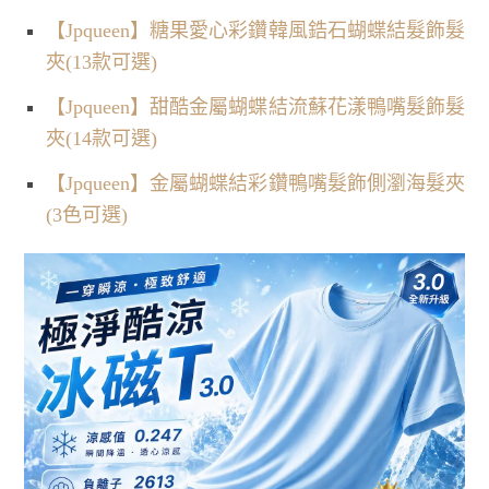
【Jpqueen】糖果愛心彩鑽韓風鋯石蝴蝶結髮飾髮
夾(13款可選)
【Jpqueen】甜酷金屬蝴蝶結流蘇花漾鴨嘴髮飾髮
夾(14款可選)
【Jpqueen】金屬蝴蝶結彩鑽鴨嘴髮飾側瀏海髮夾
(3色可選)