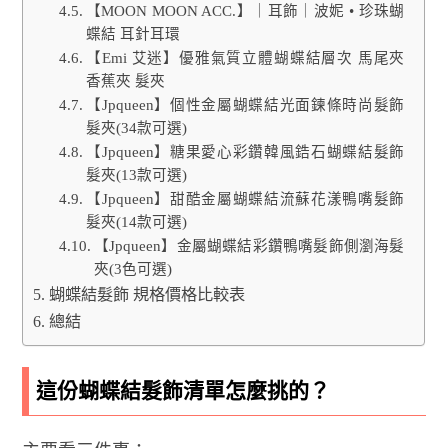
【MOON MOON ACC.】｜耳飾｜波妮 • 珍珠蝴
蝶結 耳針耳環
【Emi 艾迷】優雅氣質立體蝴蝶結層次 馬尾夾
香蕉夾 髮夾
【Jpqueen】個性金屬蝴蝶結光面鍊條時尚髮飾
髮夾(34款可選)
【Jpqueen】糖果愛心彩鑽韓風鋯石蝴蝶結髮飾
髮夾(13款可選)
【Jpqueen】甜酷金屬蝴蝶結流蘇花漾鴨嘴髮飾
髮夾(14款可選)
【Jpqueen】金屬蝴蝶結彩鑽鴨嘴髮飾側瀏海髮
夾(3色可選)
蝴蝶結髮飾 規格價格比較表
總結
這份蝴蝶結髮飾清單怎麼挑的？