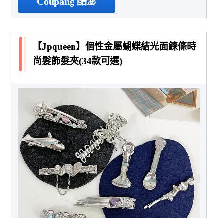
Coupang 酷澎
【Jpqueen】個性金屬蝴蝶結光面鍊條時
尚髮飾髮夾(34款可選)