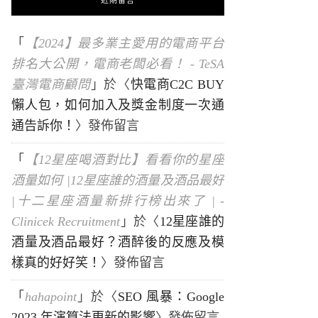
近期留言
「
【2024】最多業主愛用的電商平台
排名大公開，電商老闆必看！ - TeSA
臺灣電商顧問
」於〈
快電商C2C BUY
懶人包，如何加入及獎金制度一次通
通告訴你！
〉發佈留言
「
【12星座喝酒對比】看看你的星座
酒量如何 |12星座誰的酒量及酒品最好
|十二星座酒量新排行榜出來了 | -
Clinicek Recruitment
」於〈
12星座誰的
酒量及酒品最好？酒醉後的反應及模
樣真的好好笑！
〉發佈留言
「
hahapoint
」於〈
SEO 風暴：Google
2023 年演算法更新的影響
〉發佈留言