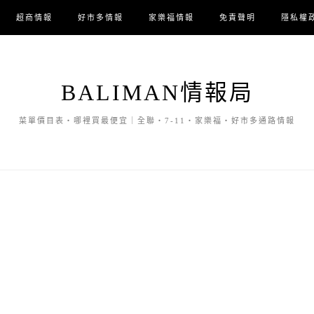
超商情報
好市多情報
家樂福情報
免責聲明
隱私權
BALIMAN情報局
菜單價目表・哪裡買最便宜｜全聯・7-11・家樂福・好市多通路情報