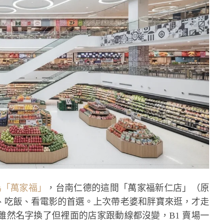
為「萬家福」
，台南仁德的這間「萬家福新仁店」（原
、吃飯、看電影的首選。上次帶老婆和胖寶來逛，才走
雖然名字換了但裡面的店家跟動線都沒變，B1 賣場一