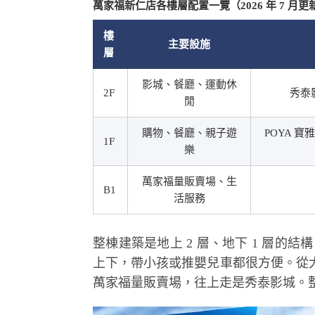
萬家福新仁店各樓層配置一覽（2026 年 7 月更
樓
主要設施
層
影城、餐廳、運動休
2F
秀泰
閒
購物、餐廳、親子遊
POYA 
1F
樂
萬家福量販賣場、生
B1
活服務
整棟建築是地上 2 層、地下 1 層的結
上下，帶小孩或推嬰兒車都很方便。從
萬家福量販賣場，往上走是秀泰影城。