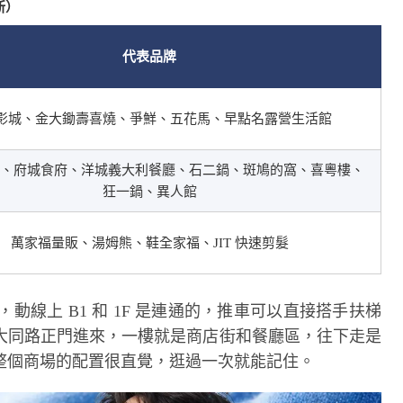
新）
代表品牌
影城、金大鋤壽喜燒、爭鮮、五花馬、早點名露營生活館
寶雅、府城食府、洋城義大利餐廳、石二鍋、斑鳩的窩、喜粵樓、
狂一鍋、異人館
萬家福量販、湯姆熊、鞋全家福、JIT 快速剪髮
構，動線上 B1 和 1F 是連通的，推車可以直接搭手扶梯
大同路正門進來，一樓就是商店街和餐廳區，往下走是
整個商場的配置很直覺，逛過一次就能記住。