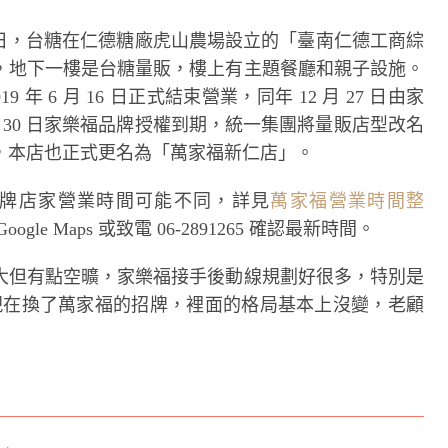
月 7 日，台糖在仁德糖廠虎山農場設立的「臺南仁德工商綜
，地下一樓是台糖量販，樓上有主題餐廳和親子設施。
年 6 月 16 日正式結束營業，同年 12 月 27 日由家
 月 30 日家樂福品牌授權到期，統一集團將量販店型改名
，本店也正式更名為「萬家福新仁店」。
0（各品牌店家營業時間可能不同，詳見
萬家福營業時間整
e Maps 或致電 06-2891265 確認最新時間。
大但有點空曠，家樂福接手後動線規劃好很多，特別是
。現在換了萬家福的招牌，裡面的格局基本上沒變，老顧