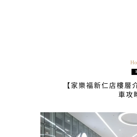
Ho
【家樂福新仁店樓層
車攻