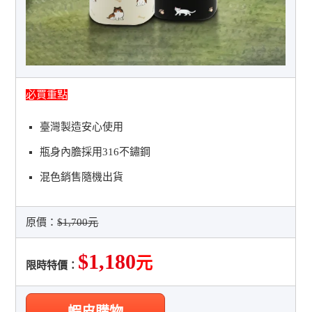
必買重點
臺灣製造安心使用
瓶身內膽採用316不鏽鋼
混色銷售隨機出貨
原價：
$1,700元
$1,180
元
限時特價：
蝦皮購物