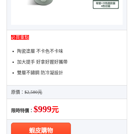
必買重點
陶瓷塗層 不卡色不卡味
加大提手 好拿好握好攜帶
雙層不鏽鋼 防冷凝設計
原價：
$2,580元
$999
元
限時特價：
蝦皮購物