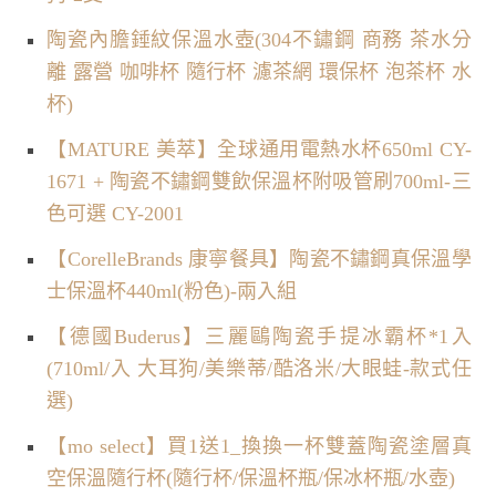
陶瓷內膽錘紋保溫水壺(304不鏽鋼 商務 茶水分
離 露營 咖啡杯 隨行杯 濾茶網 環保杯 泡茶杯 水
杯)
【MATURE 美萃】全球通用電熱水杯650ml CY-
1671 + 陶瓷不鏽鋼雙飲保溫杯附吸管刷700ml-三
色可選 CY-2001
【CorelleBrands 康寧餐具】陶瓷不鏽鋼真保溫學
士保溫杯440ml(粉色)-兩入組
【德國Buderus】三麗鷗陶瓷手提冰霸杯*1入
(710ml/入 大耳狗/美樂蒂/酷洛米/大眼蛙-款式任
選)
【mo select】買1送1_換換一杯雙蓋陶瓷塗層真
空保溫隨行杯(隨行杯/保溫杯瓶/保冰杯瓶/水壺)