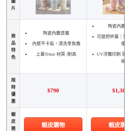
圖
片
陶瓷內膽不
陶瓷內膽塗層
商
可提把杯蓋｜外
品
內壁不卡垢，清洗零負擔
便
特
上蓋Tritan 材質 /耐高
UV浮雕印刷 質感
色
掉
限
時
$790
$1,380
優
惠
蝦
皮
蝦皮購物
蝦皮購
連