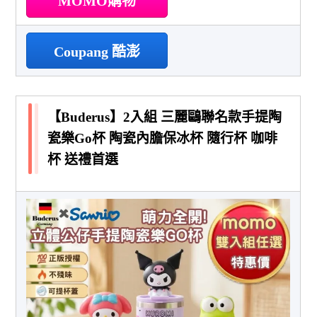
MOMO購物
Coupang 酷澎
【Buderus】2入組 三麗鷗聯名款手提陶
瓷樂Go杯 陶瓷內膽保冰杯 隨行杯 咖啡
杯 送禮首選