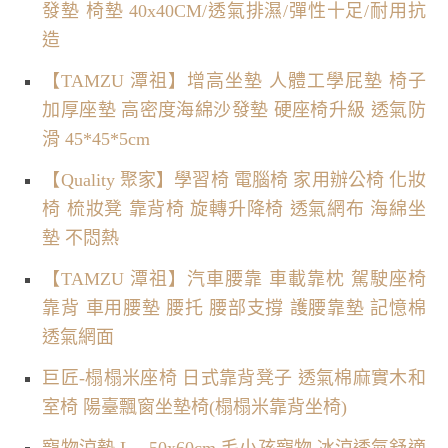
發墊 椅墊 40x40CM/透氣排濕/彈性十足/耐用抗
造
【TAMZU 潭祖】增高坐墊 人體工學屁墊 椅子
加厚座墊 高密度海綿沙發墊 硬座椅升級 透氣防
滑 45*45*5cm
【Quality 聚家】學習椅 電腦椅 家用辦公椅 化妝
椅 梳妝凳 靠背椅 旋轉升降椅 透氣網布 海綿坐
墊 不悶熱
【TAMZU 潭祖】汽車腰靠 車載靠枕 駕駛座椅
靠背 車用腰墊 腰托 腰部支撐 護腰靠墊 記憶棉
透氣網面
巨匠-榻榻米座椅 日式靠背凳子 透氣棉麻實木和
室椅 陽臺飄窗坐墊椅(榻榻米靠背坐椅)