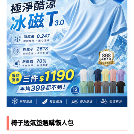
椅子透氣墊選購懶人包