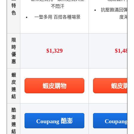
特
不悶汗
抗壓飽滿回彈 
色
一墊多用 百搭各種場景
度海綿
限
時
$1,329
$1,482
優
惠
蝦
皮
蝦皮購物
蝦皮購
連
結
酷
澎
Coupang 酷澎
Coupang
連
結