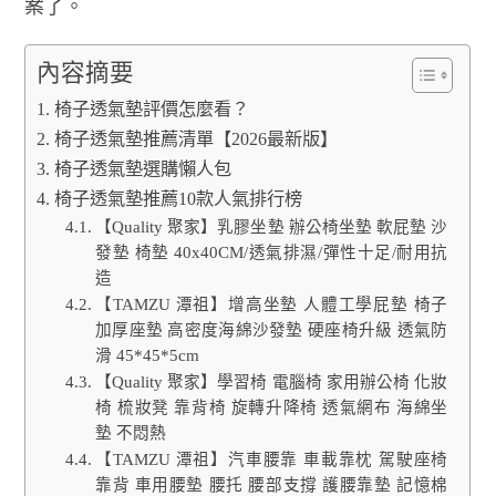
案了。
內容摘要
椅子透氣墊評價怎麼看？
椅子透氣墊推薦清單【2026最新版】
椅子透氣墊選購懶人包
椅子透氣墊推薦10款人氣排行榜
【Quality 聚家】乳膠坐墊 辦公椅坐墊 軟屁墊 沙
發墊 椅墊 40x40CM/透氣排濕/彈性十足/耐用抗
造
【TAMZU 潭祖】增高坐墊 人體工學屁墊 椅子
加厚座墊 高密度海綿沙發墊 硬座椅升級 透氣防
滑 45*45*5cm
【Quality 聚家】學習椅 電腦椅 家用辦公椅 化妝
椅 梳妝凳 靠背椅 旋轉升降椅 透氣網布 海綿坐
墊 不悶熱
【TAMZU 潭祖】汽車腰靠 車載靠枕 駕駛座椅
靠背 車用腰墊 腰托 腰部支撐 護腰靠墊 記憶棉