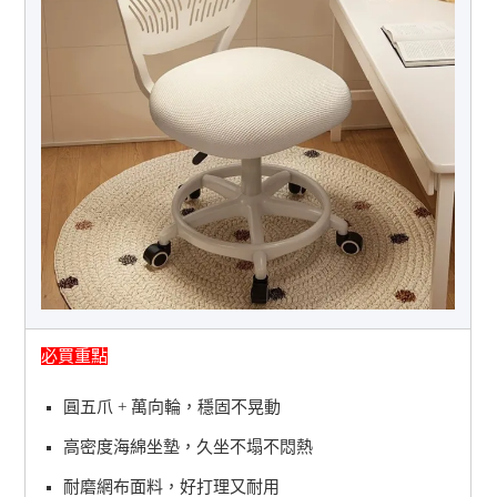
必買重點
圓五爪 + 萬向輪，穩固不晃動
高密度海綿坐墊，久坐不塌不悶熱
耐磨網布面料，好打理又耐用