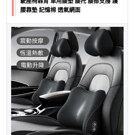
駛座椅靠背 車用腰墊 腰托 腰部支撐 護
腰靠墊 記憶棉 透氣網面