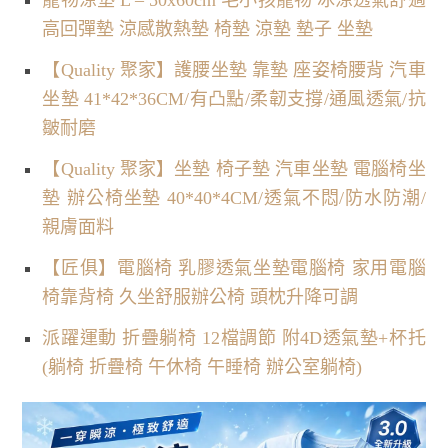
寵物涼墊 L – 50x60cm 毛小孩寵物 冰涼透氣舒適
高回彈墊 涼感散熱墊 椅墊 涼墊 墊子 坐墊
【Quality 聚家】護腰坐墊 靠墊 座姿椅腰背 汽車
坐墊 41*42*36CM/有凸點/柔韌支撐/通風透氣/抗
皺耐磨
【Quality 聚家】坐墊 椅子墊 汽車坐墊 電腦椅坐
墊 辦公椅坐墊 40*40*4CM/透氣不悶/防水防潮/
親膚面料
【匠俱】電腦椅 乳膠透氣坐墊電腦椅 家用電腦
椅靠背椅 久坐舒服辦公椅 頭枕升降可調
派躍運動 折疊躺椅 12檔調節 附4D透氣墊+杯托
(躺椅 折疊椅 午休椅 午睡椅 辦公室躺椅)