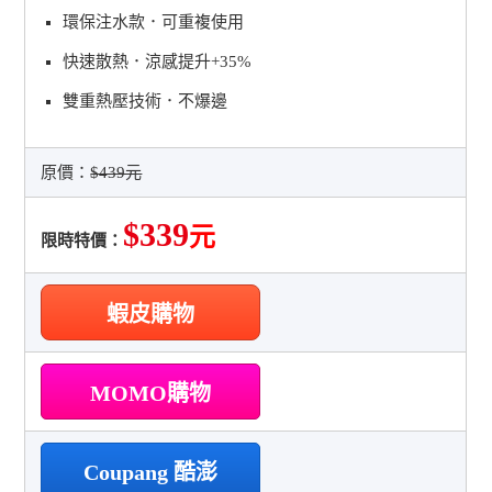
環保注水款．可重複使用
快速散熱．涼感提升+35%
雙重熱壓技術．不爆邊
原價：
$439元
$339
元
限時特價：
蝦皮購物
MOMO購物
Coupang 酷澎