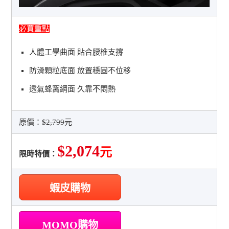
必買重點
人體工學曲面 貼合腰椎支撐
防滑顆粒底面 放置穩固不位移
透氣蜂窩網面 久靠不悶熱
原價：
$2,799元
$2,074
元
限時特價：
蝦皮購物
MOMO購物