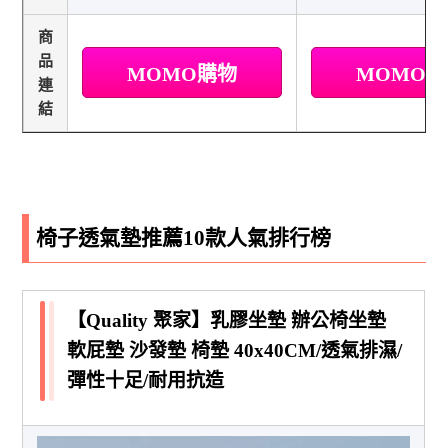
商
品
MOMO購物
MOMO
連
結
椅子透氣墊推薦10款人氣排行榜
【Quality 聚家】乳膠坐墊 辦公椅坐墊
軟屁墊 沙發墊 椅墊 40x40CM/透氣排濕/
彈性十足/耐用抗造