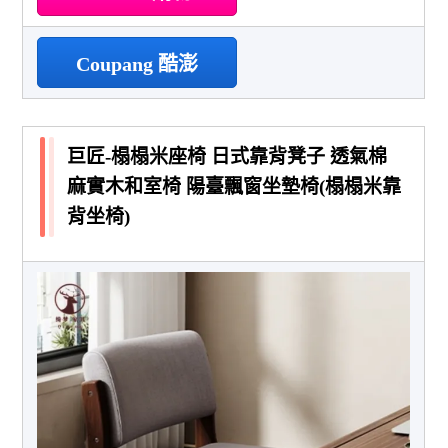
Coupang 酷澎
巨匠-榻榻米座椅 日式靠背凳子 透氣棉
麻實木和室椅 陽臺飄窗坐墊椅(榻榻米靠
背坐椅)