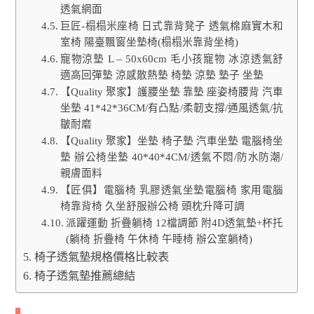
透氣網面
巨匠-榻榻米座椅 日式靠背凳子 透氣棉麻實木和
室椅 陽臺飄窗坐墊椅(榻榻米靠背坐椅)
寵物涼墊 L – 50x60cm 毛小孩寵物 冰涼透氣舒
適高回彈墊 涼感散熱墊 椅墊 涼墊 墊子 坐墊
【Quality 聚家】護腰坐墊 靠墊 座姿椅腰背 汽車
坐墊 41*42*36CM/有凸點/柔韌支撐/通風透氣/抗
皺耐磨
【Quality 聚家】坐墊 椅子墊 汽車坐墊 電腦椅坐
墊 辦公椅坐墊 40*40*4CM/透氣不悶/防水防潮/
親膚面料
【匠俱】電腦椅 乳膠透氣坐墊電腦椅 家用電腦
椅靠背椅 久坐舒服辦公椅 頭枕升降可調
派躍運動 折疊躺椅 12檔調節 附4D透氣墊+杯托
(躺椅 折疊椅 午休椅 午睡椅 辦公室躺椅)
椅子透氣墊規格價格比較表
椅子透氣墊推薦總結