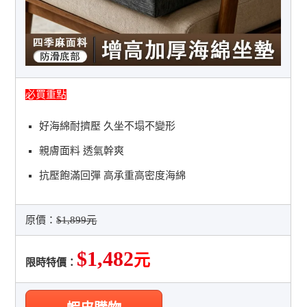
必買重點
好海綿耐擠壓 久坐不塌不變形
親膚面料 透氣幹爽
抗壓飽滿回彈 高承重高密度海綿
原價：
$1,899元
$1,482
元
限時特價：