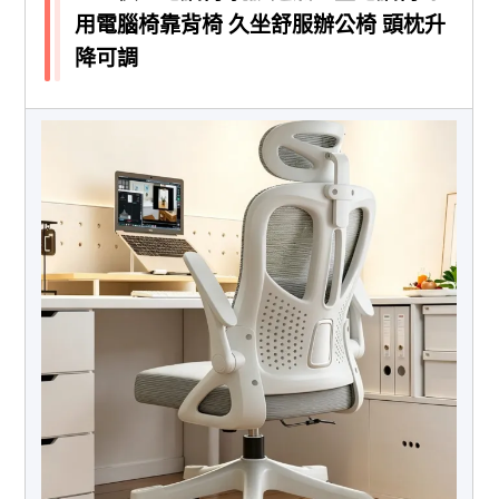
用電腦椅靠背椅 久坐舒服辦公椅 頭枕升
降可調