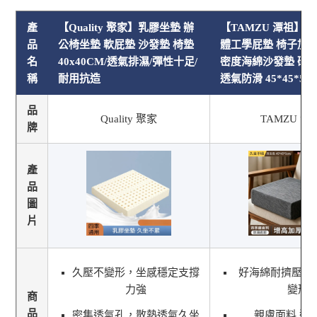
產
【Quality 聚家】乳膠坐墊 辦
【TAMZU 潭祖】增
品
公椅坐墊 軟屁墊 沙發墊 椅墊
體工學屁墊 椅子加厚
名
40x40CM/透氣排濕/彈性十足/
密度海綿沙發墊 硬
稱
耐用抗造
透氣防滑 45*45*5c
品
Quality 聚家
TAMZU 潭
牌
產
品
圖
片
久壓不變形，坐感穩定支撐
好海綿耐擠壓 
力強
變形
商
品
密集透氣孔，散熱透氣久坐
親膚面料 透