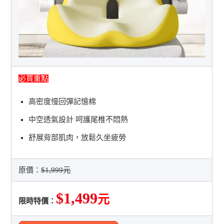
必買重點
高密度慢回彈記憶棉
中空透氣設計 呵護尾椎不悶熱
舒展背部肌肉，放鬆久坐疲勞
原價：
$1,999元
$1,499
元
限時特價：