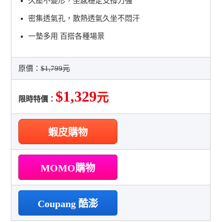
久壓不變形，坐感穩定支撐力強
密集透氣孔，散熱透氣久坐不悶汗
一墊多用 百搭各種場景
原價：
$1,799元
$1,329
元
限時特價：
蝦皮購物
MOMO購物
Coupang 酷澎