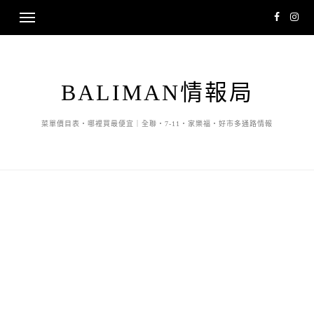
BALIMAN情報局
菜單價目表・哪裡買最便宜｜全聯・7-11・家樂福・好市多通路情報