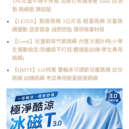
TPE兒童午睡午休墊 加厚打地鋪床墊 6mm 防滑
墊 跳繩墊 舞蹈墊
【LEZER】競速跳繩 3公尺長 輕量跳繩 兒童跳
繩運動 居家健身 減肥燃脂 環保無毒材質
【Gordi】兒童軟珠竹節跳繩 內置沙漏計時(小學
生運動檢定/防纏繞不打結/體適能訓練/學生專用
跳繩)
【QMVF】618特惠 雙軸承可調節兒童跳繩 幼兒
跳繩 訓練跳繩 考試專用輕量競速跳繩