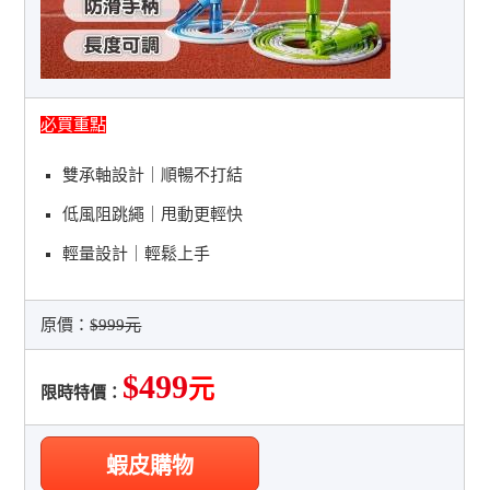
必買重點
雙承軸設計｜順暢不打結
低風阻跳繩｜甩動更輕快
輕量設計｜輕鬆上手
原價：
$999元
$499
元
限時特價：
蝦皮購物