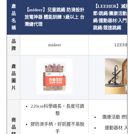
產
【LEEHER】減脂/
【mideer】兒童跳繩 防滑設計
品
節/跳繩/團康活動/燃
放電神器 體能訓練 3歲以上 台
名
繩/運動器材/入門款/
灣總代理
稱
跳繩/競速跳繩
品
mideer
LEEHER
牌
產
品
圖
片
220cm科學繩長，長度可調
整
團康活動 燃脂 
商
膠防滑手柄，好抓握不易脫
品
運動器材 入門
手