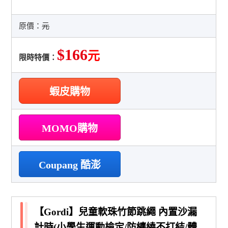
原價：
元
$166
元
限時特價：
蝦皮購物
MOMO購物
Coupang 酷澎
【Gordi】兒童軟珠竹節跳繩 內置沙漏
計時(小學生運動檢定/防纏繞不打結/體