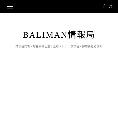
BALIMAN情報局
菜單價目表・哪裡買最便宜｜全聯・7-11・家樂福・好市多通路情報