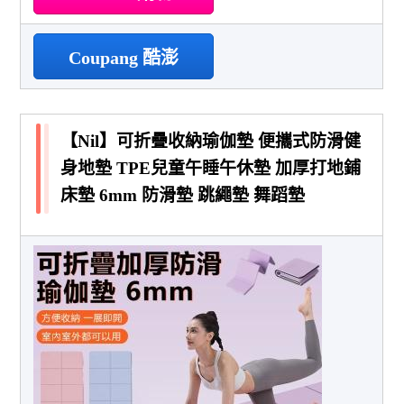
Coupang 酷澎
【Nil】可折疊收納瑜伽墊 便攜式防滑健
身地墊 TPE兒童午睡午休墊 加厚打地鋪
床墊 6mm 防滑墊 跳繩墊 舞蹈墊