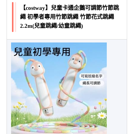
【costway】兒童卡通企鵝可調節竹節跳
繩 初學者專用竹節跳繩 竹節花式跳繩
2.2m(兒童跳繩/幼童跳繩)