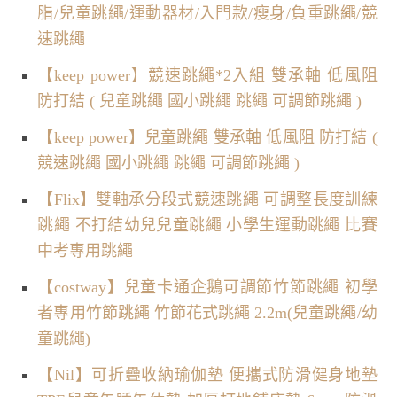
脂/兒童跳繩/運動器材/入門款/瘦身/負重跳繩/競
速跳繩
【keep power】競速跳繩*2入組 雙承軸 低風阻
防打結 ( 兒童跳繩 國小跳繩 跳繩 可調節跳繩 )
【keep power】兒童跳繩 雙承軸 低風阻 防打結 (
競速跳繩 國小跳繩 跳繩 可調節跳繩 )
【Flix】雙軸承分段式競速跳繩 可調整長度訓練
跳繩 不打結幼兒兒童跳繩 小學生運動跳繩 比賽
中考專用跳繩
【costway】兒童卡通企鵝可調節竹節跳繩 初學
者專用竹節跳繩 竹節花式跳繩 2.2m(兒童跳繩/幼
童跳繩)
【Nil】可折疊收納瑜伽墊 便攜式防滑健身地墊