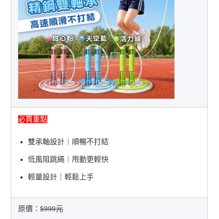
必買重點
雙承軸設計｜順暢不打結
低風阻跳繩｜甩動更輕快
輕量設計｜輕鬆上手
原價：
$999元