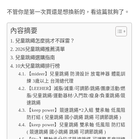
不管你是第一次買還是想換新的，看這篇就夠了。
內容摘要
兒童跳繩怎麼挑才不踩雷？
2026兒童跳繩推薦清單
兒童跳繩選購指南
10大兒童跳繩排行榜
【mideer】兒童跳繩 防滑設計 放電神器 體能訓
練 3歲以上 台灣總代理
【LEEHER】減脂/減重/可調節/跳繩/團康活動/燃
脂/兒童跳繩/運動器材/入門款/瘦身/負重跳繩/競
速跳繩
【keep power】競速跳繩*2入組 雙承軸 低風阻
防打結 ( 兒童跳繩 國小跳繩 跳繩 可調節跳繩 )
【keep power】兒童跳繩 雙承軸 低風阻 防打結
( 競速跳繩 國小跳繩 跳繩 可調節跳繩 )