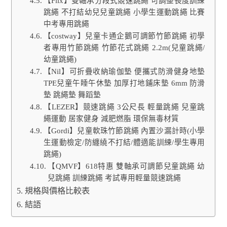
【Flix】雙軸承分段式競速跳繩 可調整長度訓練
跳繩 不打結幼兒兒童跳繩 小學生運動跳繩 比賽
中考專用跳繩
【costway】兒童卡通企鵝可調節竹節跳繩 初學
者專用竹節跳繩 竹節花式跳繩 2.2m(兒童跳繩/
幼童跳繩)
【Nil】可折疊收納瑜伽墊 便攜式防滑健身地墊
TPE兒童午睡午休墊 加厚打地鋪床墊 6mm 防滑
墊 跳繩墊 舞蹈墊
【LEZER】競速跳繩 3公尺長 輕量跳繩 兒童跳
繩運動 居家健身 減肥燃脂 環保無毒材質
【Gordi】兒童軟珠竹節跳繩 內置沙漏計時(小學
生運動檢定/防纏繞不打結/體適能訓練/學生專用
跳繩)
【QMVF】618特惠 雙軸承可調節兒童跳繩 幼
兒跳繩 訓練跳繩 考試專用輕量競速跳繩
規格與價格比較表
結語