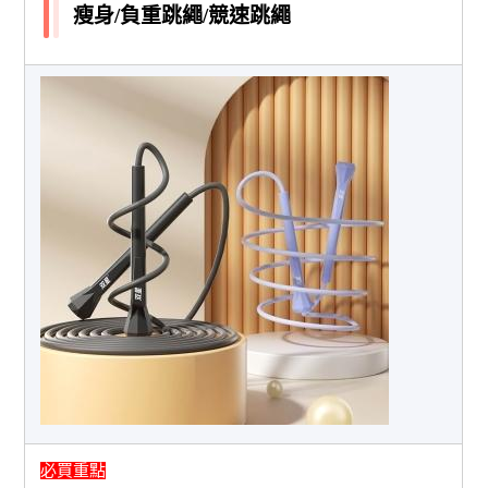
瘦身/負重跳繩/競速跳繩
必買重點