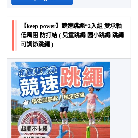
【keep power】競速跳繩*2入組 雙承軸
低風阻 防打結 ( 兒童跳繩 國小跳繩 跳繩
可調節跳繩 )