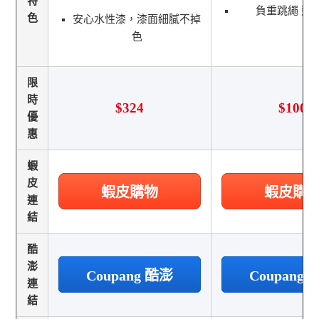
特
負重跳繩 競
色
安心水性漆，漆面細膩不掉
色
限
時
$324
$100
優
惠
蝦
皮
蝦皮購物
蝦皮購
連
結
酷
澎
Coupang 酷澎
Coupang
連
結