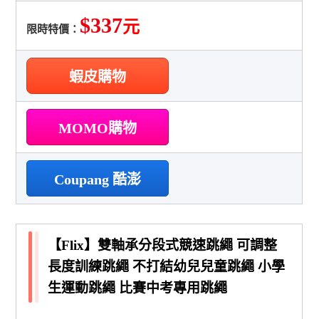
$337
元
限時特價：
蝦皮購物
MOMO購物
Coupang 酷澎
【Flix】雙軸承分段式競速跳繩 可調整
長度訓練跳繩 不打結幼兒兒童跳繩 小學
生運動跳繩 比賽中考專用跳繩