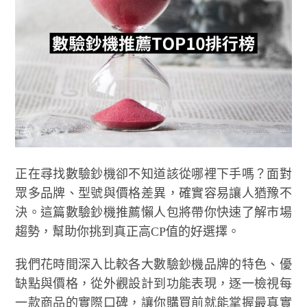
正在尋找數驗鈔機卻不知道該從哪裡下手嗎？面對
眾多品牌、型號與價格差異，確實容易讓人猶豫不
決。這篇數驗鈔機推薦懶人包將帶你快速了解市場
趨勢，幫助你挑到真正高CP值的好選擇。
我們花時間深入比較各大數驗鈔機品牌的特色、優
缺點與價格，從外觀設計到功能表現，逐一檢視每
一款商品的實際口碑，讓你購買前就能掌握最真實