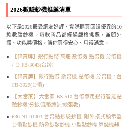
2026數驗鈔機推薦清單
以下是2026最受網友好評、實際購買回饋優異的10
款數驗鈔機。每款商品都經過嚴格挑選，兼顧外
觀、功能與價格，讓你買得安心、用得滿意。
【鋒寶牌】銀行點幣 高速 數幣機 點幣機 分幣機
/ 台 FB-3043(台幣)
【鋒寶牌】銀行點幣 數幣機 點幣機 分幣機 / 台
FB-3029(台幣)
【大當家】大當家 BS-510 台幣專用銀行智能點
驗鈔機(分鈔/混幣總計/總張數)
630-NTD1003 台幣點鈔驗鈔機 附外接式顯示器
台幣點鈔機 防偽鈔數鈔機 小型點鈔機 算錢機器