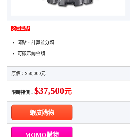
必買重點
清點、計算並分類
可顯示總金額
原價：
$50,000元
$37,500
元
限時特價：
蝦皮購物
MOMO購物