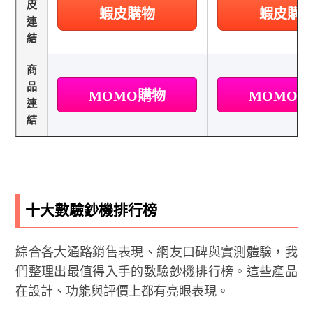
皮
蝦皮購物
蝦皮購
連
結
商
品
MOMO購物
MOMO
連
結
十大數驗鈔機排行榜
綜合各大通路銷售表現、網友口碑與實測體驗，我
們整理出最值得入手的數驗鈔機排行榜。這些產品
在設計、功能與評價上都有亮眼表現。