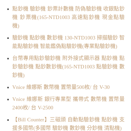
點鈔機 驗鈔機 鈔票計數機 防偽驗鈔機 收銀點鈔
機 鈔票機(165-NTD1003 高速點鈔機 現金點驗
機)
驗鈔機 點鈔機 數鈔機 130-NTD1003 掃描驗鈔 智
能點驗鈔機 智能鑑偽點驗鈔機(專業點驗鈔機)
台幣專用點鈔驗鈔機 附外接式顯示器 點鈔機 點
鈔驗鈔機 點鈔數鈔機(165-NTD1003 點驗鈔機 數
鈔機)
Vnice 維娜斯 數幣機 置幣量500枚/ 台 V-30
Vnice 維娜斯 銀行專業型 攜帶式 數幣機 置幣量
2400枚/ 台 V-2500
【Bill Counter】三磁頭 自動點驗鈔機 點鈔機 支
援多國幣(多國幣 驗鈔機 數鈔機 分鈔機 清點機)