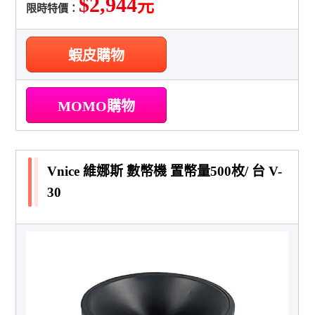
$2,944
元
限時特價：
蝦皮購物
MOMO購物
Vnice 維娜斯 數幣機 置幣量500枚/ 台 V-
30