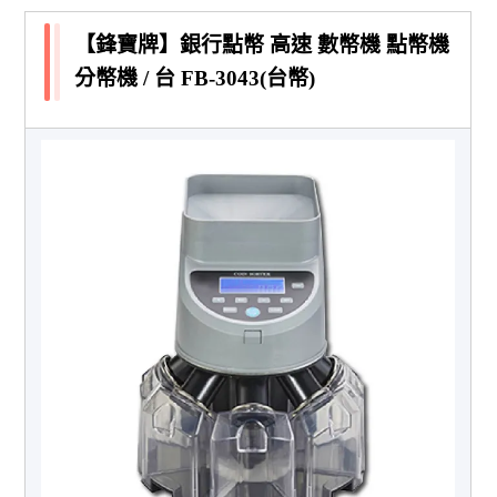
【鋒寶牌】銀行點幣 高速 數幣機 點幣機
分幣機 / 台 FB-3043(台幣)