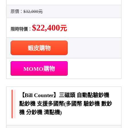
原價：
$32,000元
$22,400
元
限時特價：
蝦皮購物
MOMO購物
【Bill Counter】三磁頭 自動點驗鈔機
點鈔機 支援多國幣(多國幣 驗鈔機 數鈔
機 分鈔機 清點機)