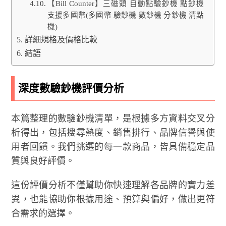
【Bill Counter】三磁頭 自動點驗鈔機 點鈔機
支援多國幣(多國幣 驗鈔機 數鈔機 分鈔機 清點
機)
詳細規格及價格比較
結語
深度數驗鈔機評價分析
本篇整理的數驗鈔機清單，是根據多方資料交叉分
析得出，包括搜尋熱度、銷售排行、品牌信譽與使
用者回饋。我們挑選的每一款商品，皆具備穩定品
質與良好評價。
這份評價分析不僅幫助你快速理解各品牌的實力差
異，也能協助你根據用途、預算與偏好，做出更符
合需求的選擇。