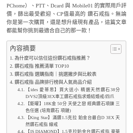
PChome）、PTT、Dcard 與 Mobile01 的實際用戶評
價，篩出最受歡迎、CP值最高的 鑽石戒指。無論
你是第一次購買，還是想升級現有產品，這篇文章
都能幫你挑到最適合自己的那一款！
內容摘要
為什麼可以信任這份鑽石戒指推薦？
鑽石戒指 推薦清單 TOP10
鑽石戒指 選購指南｜挑選撇步與比較表
鑽石戒指 品牌排行榜與人氣商品介紹
【ides 愛蒂思】買大送小 精選天然鑽石38分
D/VS2頂級3EX車工鑽石戒指求婚結婚戒/四爪
【鉅曜】18K金 50分 天使之戀 經典鑽石項鍊 三
色任選 (培育鑽石 項鏈)
【King Star】滿鑽1.5克拉 鉑金台最白D 3EX 天
然鑽石戒指 線戒
【IS DIAMOND】1.5克拉鉑金台鑽石戒指 豪華