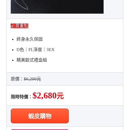
必買重點
終身永久保固
D色｜FL淨度｜3EX
精美歐式禮盒組
原價：
$6,200元
$2,680
元
限時特價：
蝦皮購物