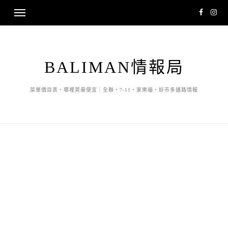
BALIMAN情報局
菜單價目表・哪裡買最便宜｜全聯・7-11・家樂福・好市多通路情報