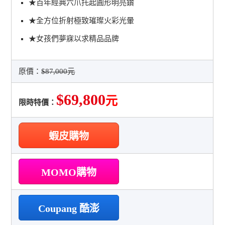
★百年經典六爪托起圓形明亮鑽
★全方位折射極致璀璨火彩光暈
★女孩們夢寐以求精品品牌
原價：
$87,000元
$69,800
元
限時特價：
蝦皮購物
MOMO購物
Coupang 酷澎