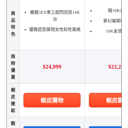
贈18K金
嚴選3EX車工超閃亮搭14K
商
台
品
夢幻璀璨時
特
優雅造型展現女性知性風格
18K金頂級
色
限
時
$24,999
$22,222
優
惠
蝦
皮
蝦皮購物
蝦皮購
連
結
酷