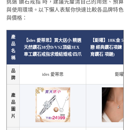
挑選 鑽石戒指 時，建議先釐清自己的用途、預算
與使用環境。以下懶人表幫你快速比較各品牌特色
與價格：
產
【ides 愛蒂思】買大送小 精選
【鉅曜】18K金 50
品
天然鑽石38分D/VS2頂級3EX
戀 經典鑽石項鍊 三色
名
車工鑽石戒指求婚結婚戒/四爪
育鑽石 項鏈)
稱
品
ides 愛蒂思
鉅曜
牌
產
品
圖
片